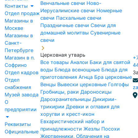
Венчальные свечи
Ново-
Контакты
Иерусалимские свечи
Номерные
Отдел продаж
свечи
Пасхальные свечи
Магазины в
Праздничные свечи
Свечи для
Москве
домашней молитвы
Сувенирные
Магазины в
свечи
Санкт-
Петербурге
Церковная утварь
Магазин в п.
+7
Все товары
Аналои
Баки для святой
Софрино
4
воды
Блюда всенощные
Блюда для
Отдел кадров
З
приготовления Агнца
Бра церковные
Отдел
Венцы
Вывески церковные
Голгофы
снабжения
za
Гробницы, раки
Дароносицы
Музей завода
Дарохранительницы
Дикирии-
О
трикирии
Древки и оглавия для
предприятии
хоругви и крест-икон
Евхаристический набор и
Реквизиты
принадлежности
Жезлы Посохи
Официальные
Жертвенники, Облачения на