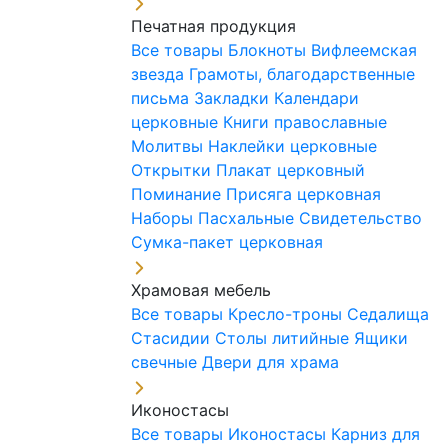
Печатная продукция
Все товары
Блокноты
Вифлеемская
звезда
Грамоты, благодарственные
письма
Закладки
Календари
церковные
Книги православные
Молитвы
Наклейки церковные
Открытки
Плакат церковный
Поминание
Присяга церковная
Наборы Пасхальные
Свидетельство
Сумка-пакет церковная
Храмовая мебель
Все товары
Кресло-троны
Седалища
Стасидии
Столы литийные
Ящики
свечные
Двери для храма
Иконостасы
Все товары
Иконостасы
Карниз для