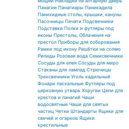
мощей
Накладки на алтарную дверь
Панагии
Панагиары
Паникадила
Панихидные столы, крышки, кануны
Пасочницы
Печати
Подсвечники
Подставки
Полки и футляры под
иконы
Престолы, Облачения на
престол
Приборы для соборования
Рамки под икону
Решётки на солею
Рипиды
Розовая вода
Семисвечники
Сосуды для елея
Сосуды для миро
Стаканы для лампад
Стрючицы
Трехсвечники
Уголь кадильный
Фонари пасхальные
Футляры под
церковную утварь
Хоругви
Цепи для
крестов и панагий
Чаши
водосвятные
Чаши для святых
частиц
Четки
Штандарты
Ящики для
свечей и огарков
Ящики
крестильные