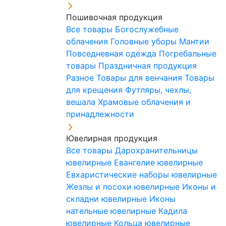
Пошивочная продукция
Все товары
Богослужебные
облачения
Головные уборы
Мантии
Повседневная одежда
Погребальные
товары
Праздничная продукция
Разное
Товары для венчания
Товары
для крещения
Футляры, чехлы,
вешала
Храмовые облачения и
принадлежности
Ювелирная продукция
Все товары
Дарохранительницы
ювелирные
Евангелие ювелирные
Евхаристические наборы ювелирные
Жезлы и посохи ювелирные
Иконы и
складни ювелирные
Иконы
нательные ювелирные
Кадила
ювелирные
Кольца ювелирные