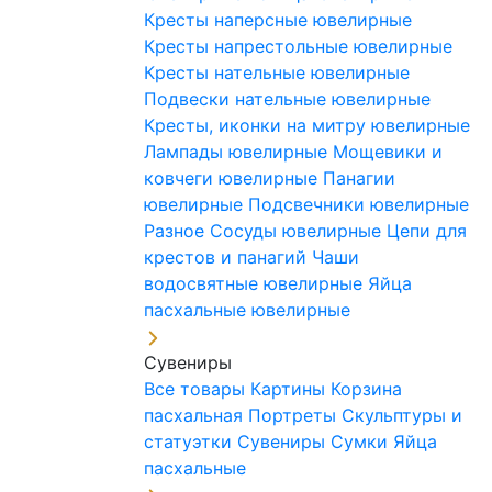
Кресты наперсные ювелирные
Кресты напрестольные ювелирные
Кресты нательные ювелирные
Подвески нательные ювелирные
Кресты, иконки на митру ювелирные
Лампады ювелирные
Мощевики и
ковчеги ювелирные
Панагии
ювелирные
Подсвечники ювелирные
Разное
Сосуды ювелирные
Цепи для
крестов и панагий
Чаши
водосвятные ювелирные
Яйца
пасхальные ювелирные
Сувениры
Все товары
Картины
Корзина
пасхальная
Портреты
Скульптуры и
статуэтки
Сувениры
Сумки
Яйца
пасхальные