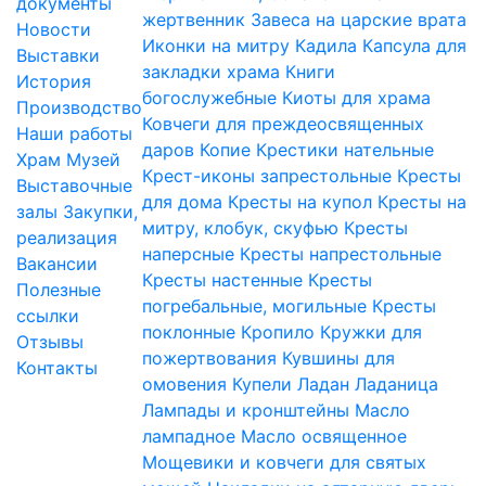
документы
жертвенник
Завеса на царские врата
Новости
Иконки на митру
Кадила
Капсула для
Выставки
закладки храма
Книги
История
богослужебные
Киоты для храма
Производство
Ковчеги для преждеосвященных
Наши работы
даров
Копие
Крестики нательные
Храм
Музей
Крест-иконы запрестольные
Кресты
Выставочные
для дома
Кресты на купол
Кресты на
залы
Закупки,
митру, клобук, скуфью
Кресты
реализация
наперсные
Кресты напрестольные
Вакансии
Кресты настенные
Кресты
Полезные
погребальные, могильные
Кресты
ссылки
поклонные
Кропило
Кружки для
Отзывы
пожертвования
Кувшины для
Контакты
омовения
Купели
Ладан
Ладаница
Лампады и кронштейны
Масло
лампадное
Масло освященное
Мощевики и ковчеги для святых