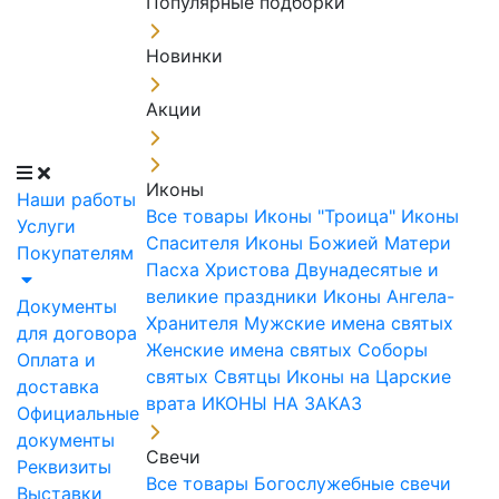
Популярные подборки
Новинки
Акции
Иконы
Наши работы
Все товары
Иконы "Троица"
Иконы
Услуги
Спасителя
Иконы Божией Матери
Покупателям
Пасха Христова
Двунадесятые и
великие праздники
Иконы Ангела-
Документы
Хранителя
Мужские имена святых
для договора
Женские имена святых
Соборы
Оплата и
святых
Святцы
Иконы на Царские
доставка
врата
ИКОНЫ НА ЗАКАЗ
Официальные
документы
Свечи
Реквизиты
Все товары
Богослужебные свечи
Выставки