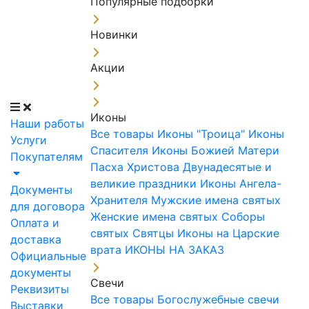
Популярные подборки
Новинки
Акции
Иконы
Наши работы
Все товары
Иконы "Троица"
Иконы
Услуги
Спасителя
Иконы Божией Матери
Покупателям
Пасха Христова
Двунадесятые и
великие праздники
Иконы Ангела-
Документы
Хранителя
Мужские имена святых
для договора
Женские имена святых
Соборы
Оплата и
святых
Святцы
Иконы на Царские
доставка
врата
ИКОНЫ НА ЗАКАЗ
Официальные
документы
Свечи
Реквизиты
Все товары
Богослужебные свечи
Выставки