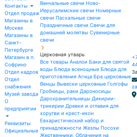
Венчальные свечи
Ново-
Контакты
Иерусалимские свечи
Номерные
Отдел продаж
свечи
Пасхальные свечи
Магазины в
Праздничные свечи
Свечи для
Москве
домашней молитвы
Сувенирные
Магазины в
свечи
Санкт-
Петербурге
Церковная утварь
Магазин в п.
+7
Все товары
Аналои
Баки для святой
Софрино
4
воды
Блюда всенощные
Блюда для
Отдел кадров
З
приготовления Агнца
Бра церковные
Отдел
Венцы
Вывески церковные
Голгофы
снабжения
za
Гробницы, раки
Дароносицы
Музей завода
Дарохранительницы
Дикирии-
О
трикирии
Древки и оглавия для
предприятии
хоругви и крест-икон
Евхаристический набор и
Реквизиты
принадлежности
Жезлы Посохи
Официальные
Жертвенники, Облачения на