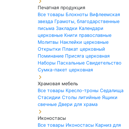
Печатная продукция
Все товары
Блокноты
Вифлеемская
звезда
Грамоты, благодарственные
письма
Закладки
Календари
церковные
Книги православные
Молитвы
Наклейки церковные
Открытки
Плакат церковный
Поминание
Присяга церковная
Наборы Пасхальные
Свидетельство
Сумка-пакет церковная
Храмовая мебель
Все товары
Кресло-троны
Седалища
Стасидии
Столы литийные
Ящики
свечные
Двери для храма
Иконостасы
Все товары
Иконостасы
Карниз для