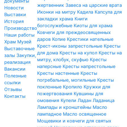
документы
жертвенник
Завеса на царские врата
Новости
Иконки на митру
Кадила
Капсула для
Выставки
закладки храма
Книги
История
богослужебные
Киоты для храма
Производство
Ковчеги для преждеосвященных
Наши работы
даров
Копие
Крестики нательные
Храм
Музей
Крест-иконы запрестольные
Кресты
Выставочные
для дома
Кресты на купол
Кресты на
залы
Закупки,
митру, клобук, скуфью
Кресты
реализация
наперсные
Кресты напрестольные
Вакансии
Кресты настенные
Кресты
Полезные
погребальные, могильные
Кресты
ссылки
поклонные
Кропило
Кружки для
Отзывы
пожертвования
Кувшины для
Контакты
омовения
Купели
Ладан
Ладаница
Лампады и кронштейны
Масло
лампадное
Масло освященное
Мощевики и ковчеги для святых