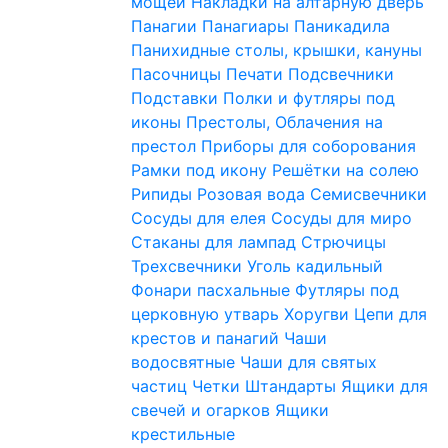
мощей
Накладки на алтарную дверь
Панагии
Панагиары
Паникадила
Панихидные столы, крышки, кануны
Пасочницы
Печати
Подсвечники
Подставки
Полки и футляры под
иконы
Престолы, Облачения на
престол
Приборы для соборования
Рамки под икону
Решётки на солею
Рипиды
Розовая вода
Семисвечники
Сосуды для елея
Сосуды для миро
Стаканы для лампад
Стрючицы
Трехсвечники
Уголь кадильный
Фонари пасхальные
Футляры под
церковную утварь
Хоругви
Цепи для
крестов и панагий
Чаши
водосвятные
Чаши для святых
частиц
Четки
Штандарты
Ящики для
свечей и огарков
Ящики
крестильные