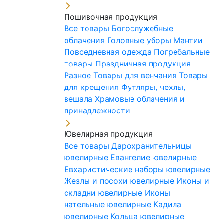
Пошивочная продукция
Все товары
Богослужебные
облачения
Головные уборы
Мантии
Повседневная одежда
Погребальные
товары
Праздничная продукция
Разное
Товары для венчания
Товары
для крещения
Футляры, чехлы,
вешала
Храмовые облачения и
принадлежности
Ювелирная продукция
Все товары
Дарохранительницы
ювелирные
Евангелие ювелирные
Евхаристические наборы ювелирные
Жезлы и посохи ювелирные
Иконы и
складни ювелирные
Иконы
нательные ювелирные
Кадила
ювелирные
Кольца ювелирные