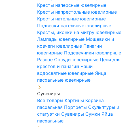
Кресты наперсные ювелирные
Кресты напрестольные ювелирные
Кресты нательные ювелирные
Подвески нательные ювелирные
Кресты, иконки на митру ювелирные
Лампады ювелирные
Мощевики и
ковчеги ювелирные
Панагии
ювелирные
Подсвечники ювелирные
Разное
Сосуды ювелирные
Цепи для
крестов и панагий
Чаши
водосвятные ювелирные
Яйца
пасхальные ювелирные
Сувениры
Все товары
Картины
Корзина
пасхальная
Портреты
Скульптуры и
статуэтки
Сувениры
Сумки
Яйца
пасхальные