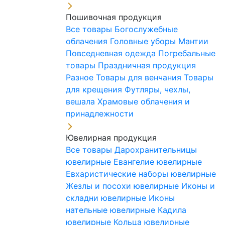
Пошивочная продукция
Все товары
Богослужебные
облачения
Головные уборы
Мантии
Повседневная одежда
Погребальные
товары
Праздничная продукция
Разное
Товары для венчания
Товары
для крещения
Футляры, чехлы,
вешала
Храмовые облачения и
принадлежности
Ювелирная продукция
Все товары
Дарохранительницы
ювелирные
Евангелие ювелирные
Евхаристические наборы ювелирные
Жезлы и посохи ювелирные
Иконы и
складни ювелирные
Иконы
нательные ювелирные
Кадила
ювелирные
Кольца ювелирные