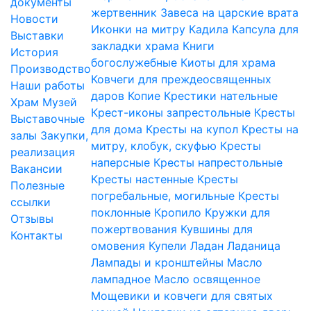
документы
жертвенник
Завеса на царские врата
Новости
Иконки на митру
Кадила
Капсула для
Выставки
закладки храма
Книги
История
богослужебные
Киоты для храма
Производство
Ковчеги для преждеосвященных
Наши работы
даров
Копие
Крестики нательные
Храм
Музей
Крест-иконы запрестольные
Кресты
Выставочные
для дома
Кресты на купол
Кресты на
залы
Закупки,
митру, клобук, скуфью
Кресты
реализация
наперсные
Кресты напрестольные
Вакансии
Кресты настенные
Кресты
Полезные
погребальные, могильные
Кресты
ссылки
поклонные
Кропило
Кружки для
Отзывы
пожертвования
Кувшины для
Контакты
омовения
Купели
Ладан
Ладаница
Лампады и кронштейны
Масло
лампадное
Масло освященное
Мощевики и ковчеги для святых