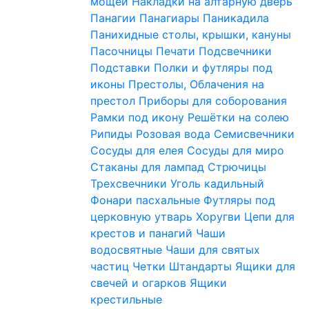
мощей
Накладки на алтарную дверь
Панагии
Панагиары
Паникадила
Панихидные столы, крышки, кануны
Пасочницы
Печати
Подсвечники
Подставки
Полки и футляры под
иконы
Престолы, Облачения на
престол
Приборы для соборования
Рамки под икону
Решётки на солею
Рипиды
Розовая вода
Семисвечники
Сосуды для елея
Сосуды для миро
Стаканы для лампад
Стрючицы
Трехсвечники
Уголь кадильный
Фонари пасхальные
Футляры под
церковную утварь
Хоругви
Цепи для
крестов и панагий
Чаши
водосвятные
Чаши для святых
частиц
Четки
Штандарты
Ящики для
свечей и огарков
Ящики
крестильные