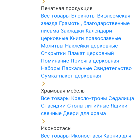
Печатная продукция
Все товары
Блокноты
Вифлеемская
звезда
Грамоты, благодарственные
письма
Закладки
Календари
церковные
Книги православные
Молитвы
Наклейки церковные
Открытки
Плакат церковный
Поминание
Присяга церковная
Наборы Пасхальные
Свидетельство
Сумка-пакет церковная
Храмовая мебель
Все товары
Кресло-троны
Седалища
Стасидии
Столы литийные
Ящики
свечные
Двери для храма
Иконостасы
Все товары
Иконостасы
Карниз для