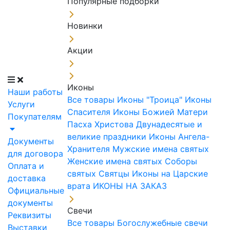
Популярные подборки
Новинки
Акции
Иконы
Наши работы
Все товары
Иконы "Троица"
Иконы
Услуги
Спасителя
Иконы Божией Матери
Покупателям
Пасха Христова
Двунадесятые и
великие праздники
Иконы Ангела-
Документы
Хранителя
Мужские имена святых
для договора
Женские имена святых
Соборы
Оплата и
святых
Святцы
Иконы на Царские
доставка
врата
ИКОНЫ НА ЗАКАЗ
Официальные
документы
Свечи
Реквизиты
Все товары
Богослужебные свечи
Выставки