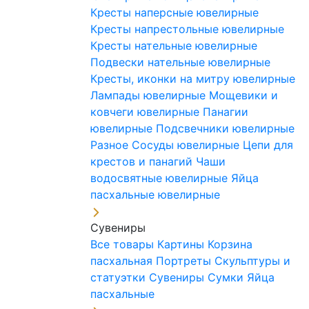
Кресты наперсные ювелирные
Кресты напрестольные ювелирные
Кресты нательные ювелирные
Подвески нательные ювелирные
Кресты, иконки на митру ювелирные
Лампады ювелирные
Мощевики и
ковчеги ювелирные
Панагии
ювелирные
Подсвечники ювелирные
Разное
Сосуды ювелирные
Цепи для
крестов и панагий
Чаши
водосвятные ювелирные
Яйца
пасхальные ювелирные
Сувениры
Все товары
Картины
Корзина
пасхальная
Портреты
Скульптуры и
статуэтки
Сувениры
Сумки
Яйца
пасхальные