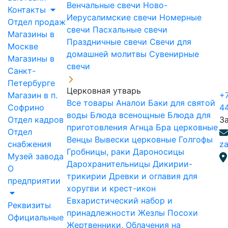
Венчальные свечи
Ново-
Контакты
Иерусалимские свечи
Номерные
Отдел продаж
свечи
Пасхальные свечи
Магазины в
Праздничные свечи
Свечи для
Москве
домашней молитвы
Сувенирные
Магазины в
свечи
Санкт-
Петербурге
Церковная утварь
Магазин в п.
+7
Все товары
Аналои
Баки для святой
Софрино
4
воды
Блюда всенощные
Блюда для
Отдел кадров
З
приготовления Агнца
Бра церковные
Отдел
Венцы
Вывески церковные
Голгофы
снабжения
za
Гробницы, раки
Дароносицы
Музей завода
Дарохранительницы
Дикирии-
О
трикирии
Древки и оглавия для
предприятии
хоругви и крест-икон
Евхаристический набор и
Реквизиты
принадлежности
Жезлы Посохи
Официальные
Жертвенники, Облачения на