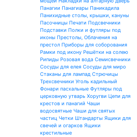
мощей
Накладки на алтарную дверь
Панагии
Панагиары
Паникадила
Панихидные столы, крышки, кануны
Пасочницы
Печати
Подсвечники
Подставки
Полки и футляры под
иконы
Престолы, Облачения на
престол
Приборы для соборования
Рамки под икону
Решётки на солею
Рипиды
Розовая вода
Семисвечники
Сосуды для елея
Сосуды для миро
Стаканы для лампад
Стрючицы
Трехсвечники
Уголь кадильный
Фонари пасхальные
Футляры под
церковную утварь
Хоругви
Цепи для
крестов и панагий
Чаши
водосвятные
Чаши для святых
частиц
Четки
Штандарты
Ящики для
свечей и огарков
Ящики
крестильные