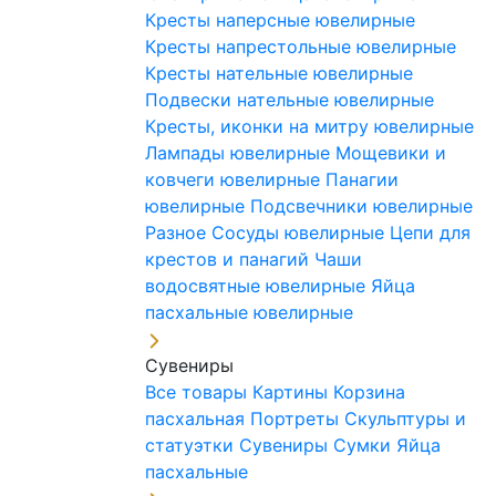
Кресты наперсные ювелирные
Кресты напрестольные ювелирные
Кресты нательные ювелирные
Подвески нательные ювелирные
Кресты, иконки на митру ювелирные
Лампады ювелирные
Мощевики и
ковчеги ювелирные
Панагии
ювелирные
Подсвечники ювелирные
Разное
Сосуды ювелирные
Цепи для
крестов и панагий
Чаши
водосвятные ювелирные
Яйца
пасхальные ювелирные
Сувениры
Все товары
Картины
Корзина
пасхальная
Портреты
Скульптуры и
статуэтки
Сувениры
Сумки
Яйца
пасхальные