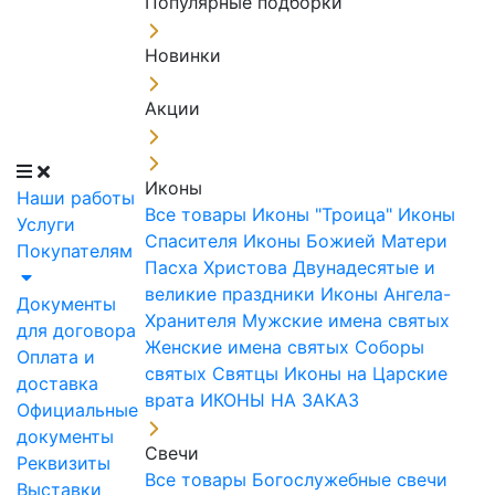
Популярные подборки
Новинки
Акции
Иконы
Наши работы
Все товары
Иконы "Троица"
Иконы
Услуги
Спасителя
Иконы Божией Матери
Покупателям
Пасха Христова
Двунадесятые и
великие праздники
Иконы Ангела-
Документы
Хранителя
Мужские имена святых
для договора
Женские имена святых
Соборы
Оплата и
святых
Святцы
Иконы на Царские
доставка
врата
ИКОНЫ НА ЗАКАЗ
Официальные
документы
Свечи
Реквизиты
Все товары
Богослужебные свечи
Выставки