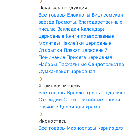
Печатная продукция
Все товары
Блокноты
Вифлеемская
звезда
Грамоты, благодарственные
письма
Закладки
Календари
церковные
Книги православные
Молитвы
Наклейки церковные
Открытки
Плакат церковный
Поминание
Присяга церковная
Наборы Пасхальные
Свидетельство
Сумка-пакет церковная
Храмовая мебель
Все товары
Кресло-троны
Седалища
Стасидии
Столы литийные
Ящики
свечные
Двери для храма
Иконостасы
Все товары
Иконостасы
Карниз для