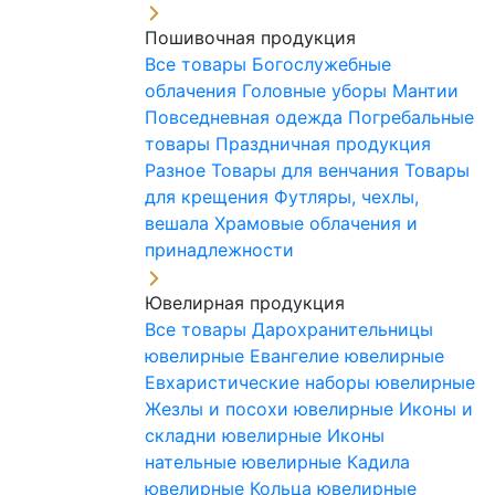
Пошивочная продукция
Все товары
Богослужебные
облачения
Головные уборы
Мантии
Повседневная одежда
Погребальные
товары
Праздничная продукция
Разное
Товары для венчания
Товары
для крещения
Футляры, чехлы,
вешала
Храмовые облачения и
принадлежности
Ювелирная продукция
Все товары
Дарохранительницы
ювелирные
Евангелие ювелирные
Евхаристические наборы ювелирные
Жезлы и посохи ювелирные
Иконы и
складни ювелирные
Иконы
нательные ювелирные
Кадила
ювелирные
Кольца ювелирные