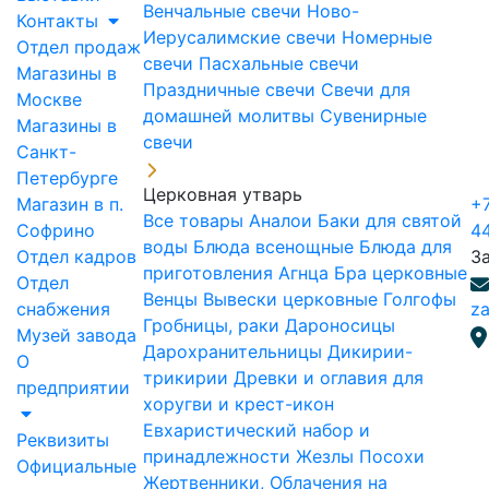
Венчальные свечи
Ново-
Контакты
Иерусалимские свечи
Номерные
Отдел продаж
свечи
Пасхальные свечи
Магазины в
Праздничные свечи
Свечи для
Москве
домашней молитвы
Сувенирные
Магазины в
свечи
Санкт-
Петербурге
Церковная утварь
Магазин в п.
+7
Все товары
Аналои
Баки для святой
Софрино
4
воды
Блюда всенощные
Блюда для
Отдел кадров
З
приготовления Агнца
Бра церковные
Отдел
Венцы
Вывески церковные
Голгофы
снабжения
za
Гробницы, раки
Дароносицы
Музей завода
Дарохранительницы
Дикирии-
О
трикирии
Древки и оглавия для
предприятии
хоругви и крест-икон
Евхаристический набор и
Реквизиты
принадлежности
Жезлы Посохи
Официальные
Жертвенники, Облачения на