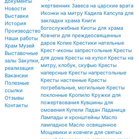
документы
жертвенник
Завеса на царские врата
Новости
Иконки на митру
Кадила
Капсула для
Выставки
закладки храма
Книги
История
богослужебные
Киоты для храма
Производство
Ковчеги для преждеосвященных
Наши работы
даров
Копие
Крестики нательные
Храм
Музей
Крест-иконы запрестольные
Кресты
Выставочные
для дома
Кресты на купол
Кресты на
залы
Закупки,
митру, клобук, скуфью
Кресты
реализация
наперсные
Кресты напрестольные
Вакансии
Кресты настенные
Кресты
Полезные
погребальные, могильные
Кресты
ссылки
поклонные
Кропило
Кружки для
Отзывы
пожертвования
Кувшины для
Контакты
омовения
Купели
Ладан
Ладаница
Лампады и кронштейны
Масло
лампадное
Масло освященное
Мощевики и ковчеги для святых