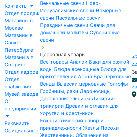
Венчальные свечи
Ново-
Контакты
Иерусалимские свечи
Номерные
Отдел продаж
свечи
Пасхальные свечи
Магазины в
Праздничные свечи
Свечи для
Москве
домашней молитвы
Сувенирные
Магазины в
свечи
Санкт-
Петербурге
Церковная утварь
Магазин в п.
+7
Все товары
Аналои
Баки для святой
Софрино
4
воды
Блюда всенощные
Блюда для
Отдел кадров
З
приготовления Агнца
Бра церковные
Отдел
Венцы
Вывески церковные
Голгофы
снабжения
za
Гробницы, раки
Дароносицы
Музей завода
Дарохранительницы
Дикирии-
О
трикирии
Древки и оглавия для
предприятии
хоругви и крест-икон
Евхаристический набор и
Реквизиты
принадлежности
Жезлы Посохи
Официальные
Жертвенники, Облачения на