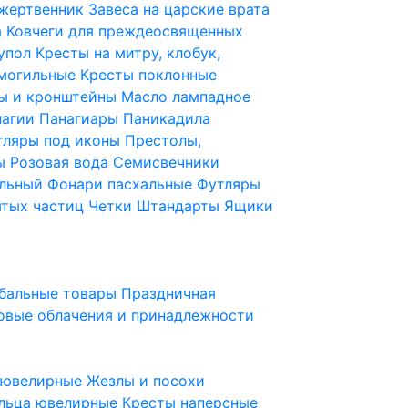
 жертвенник
Завеса на царские врата
а
Ковчеги для преждеосвященных
купол
Кресты на митру, клобук,
 могильные
Кресты поклонные
ы и кронштейны
Масло лампадное
нагии
Панагиары
Паникадила
тляры под иконы
Престолы,
ды
Розовая вода
Семисвечники
ильный
Фонари пасхальные
Футляры
ятых частиц
Четки
Штандарты
Ящики
бальные товары
Праздничная
овые облачения и принадлежности
ы ювелирные
Жезлы и посохи
льца ювелирные
Кресты наперсные