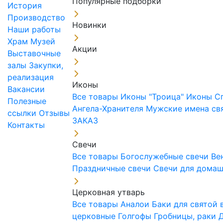
Популярные подборки
История
Производство
Новинки
Наши работы
Храм
Музей
Акции
Выставочные
залы
Закупки,
реализация
Иконы
Вакансии
Все товары
Иконы "Троица"
Иконы С
Полезные
Ангела-Хранителя
Мужские имена св
ссылки
Отзывы
ЗАКАЗ
Контакты
Свечи
Все товары
Богослужебные свечи
Ве
Праздничные свечи
Свечи для дома
Церковная утварь
Все товары
Аналои
Баки для святой
церковные
Голгофы
Гробницы, раки