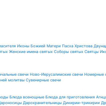
пасителя
Иконы Божией Матери
Пасха Христова
Двуна
ятых
Женские имена святых
Соборы святых
Святцы
Ик
нчальные свечи
Ново-Иерусалимские свечи
Номерные 
шней молитвы
Сувенирные свечи
 воды
Блюда всенощные
Блюда для приготовления Агн
Дароносицы
Дарохранительницы
Дикирии-трикирии
Др