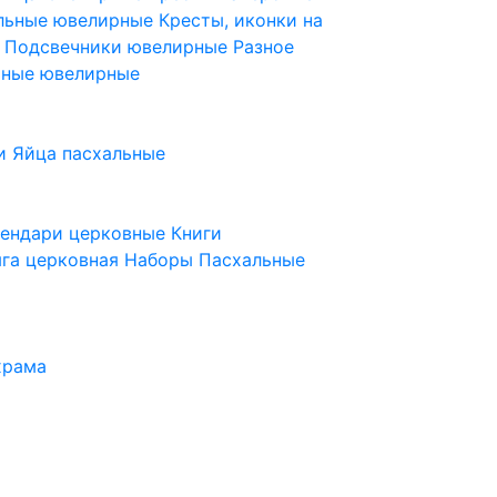
ельные ювелирные
Кресты, иконки на
е
Подсвечники ювелирные
Разное
ьные ювелирные
и
Яйца пасхальные
лендари церковные
Книги
га церковная
Наборы Пасхальные
храма