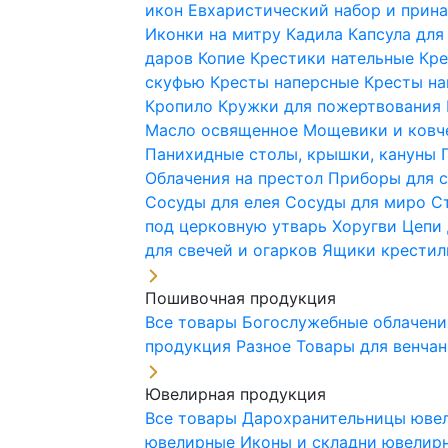
икон
Евхаристический набор и при
Иконки на митру
Кадила
Капсула для
даров
Копие
Крестики нательные
Кре
скуфью
Кресты наперсные
Кресты н
Кропило
Кружки для пожертвования
Масло освященное
Мощевики и ковч
Панихидные столы, крышки, кануны
Облачения на престол
Приборы для 
Сосуды для елея
Сосуды для миро
С
под церковную утварь
Хоругви
Цепи 
для свечей и огарков
Ящики крестил
Пошивочная продукция
Все товары
Богослужебные облачен
продукция
Разное
Товары для венча
Ювелирная продукция
Все товары
Дарохранительницы юве
ювелирные
Иконы и складни ювели