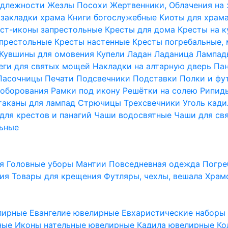
надлежности
Жезлы Посохи
Жертвенники, Облачения на
 закладки храма
Книги богослужебные
Киоты для храм
ст-иконы запрестольные
Кресты для дома
Кресты на 
апрестольные
Кресты настенные
Кресты погребальные,
Кувшины для омовения
Купели
Ладан
Ладаница
Лампад
еги для святых мощей
Накладки на алтарную дверь
Па
Пасочницы
Печати
Подсвечники
Подставки
Полки и фу
соборования
Рамки под икону
Решётки на солею
Рипи
таканы для лампад
Стрючицы
Трехсвечники
Уголь кад
для крестов и панагий
Чаши водосвятные
Чаши для св
ьные
ия
Головные уборы
Мантии
Повседневная одежда
Погре
ния
Товары для крещения
Футляры, чехлы, вешала
Храм
лирные
Евангелие ювелирные
Евхаристические набор
рные
Иконы нательные ювелирные
Кадила ювелирные
Ко