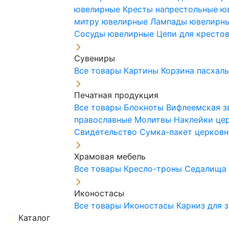
ювелирные
Кресты напрестольные 
митру ювелирные
Лампады ювелирн
Сосуды ювелирные
Цепи для кресто
Сувениры
Все товары
Картины
Корзина пасхал
Печатная продукция
Все товары
Блокноты
Вифлеемская з
православные
Молитвы
Наклейки це
Свидетельство
Сумка-пакет церковн
Храмовая мебель
Все товары
Кресло-троны
Седалищ
Иконостасы
Все товары
Иконостасы
Карниз для 
Каталог