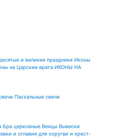
десятые и великие праздники
Иконы
оны на Царские врата
ИКОНЫ НА
свечи
Пасхальные свечи
ца
Бра церковные
Венцы
Вывески
евки и оглавия для хоругви и крест-