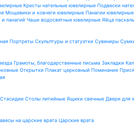
ювелирные
Кресты нательные ювелирные
Подвески нат
ые
Мощевики и ковчеги ювелирные
Панагии ювелирны
в и панагий
Чаши водосвятные ювелирные
Яйца пасхал
ьная
Портреты
Скульптуры и статуэтки
Сувениры
Сумк
везда
Грамоты, благодарственные письма
Закладки
Ка
рковные
Открытки
Плакат церковный
Поминание
Прися
ая
а
Стасидии
Столы литийные
Ящики свечные
Двери для 
завесы на царские врата
Царские врата