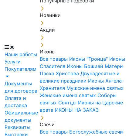
Популярные подборки
Новинки
Акции
Иконы
Наши работы
Все товары
Иконы "Троица"
Иконы
Услуги
Спасителя
Иконы Божией Матери
Покупателям
Пасха Христова
Двунадесятые и
великие праздники
Иконы Ангела-
Документы
Хранителя
Мужские имена святых
для договора
Женские имена святых
Соборы
Оплата и
святых
Святцы
Иконы на Царские
доставка
врата
ИКОНЫ НА ЗАКАЗ
Официальные
документы
Свечи
Реквизиты
Все товары
Богослужебные свечи
Выставки