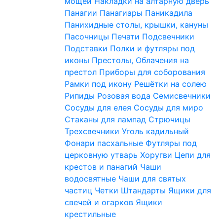
мощей
Накладки на алтарную дверь
Панагии
Панагиары
Паникадила
Панихидные столы, крышки, кануны
Пасочницы
Печати
Подсвечники
Подставки
Полки и футляры под
иконы
Престолы, Облачения на
престол
Приборы для соборования
Рамки под икону
Решётки на солею
Рипиды
Розовая вода
Семисвечники
Сосуды для елея
Сосуды для миро
Стаканы для лампад
Стрючицы
Трехсвечники
Уголь кадильный
Фонари пасхальные
Футляры под
церковную утварь
Хоругви
Цепи для
крестов и панагий
Чаши
водосвятные
Чаши для святых
частиц
Четки
Штандарты
Ящики для
свечей и огарков
Ящики
крестильные