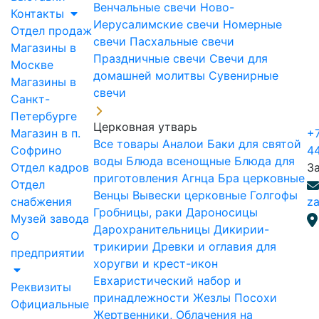
Венчальные свечи
Ново-
Контакты
Иерусалимские свечи
Номерные
Отдел продаж
свечи
Пасхальные свечи
Магазины в
Праздничные свечи
Свечи для
Москве
домашней молитвы
Сувенирные
Магазины в
свечи
Санкт-
Петербурге
Церковная утварь
Магазин в п.
+7
Все товары
Аналои
Баки для святой
Софрино
4
воды
Блюда всенощные
Блюда для
Отдел кадров
З
приготовления Агнца
Бра церковные
Отдел
Венцы
Вывески церковные
Голгофы
снабжения
za
Гробницы, раки
Дароносицы
Музей завода
Дарохранительницы
Дикирии-
О
трикирии
Древки и оглавия для
предприятии
хоругви и крест-икон
Евхаристический набор и
Реквизиты
принадлежности
Жезлы Посохи
Официальные
Жертвенники, Облачения на