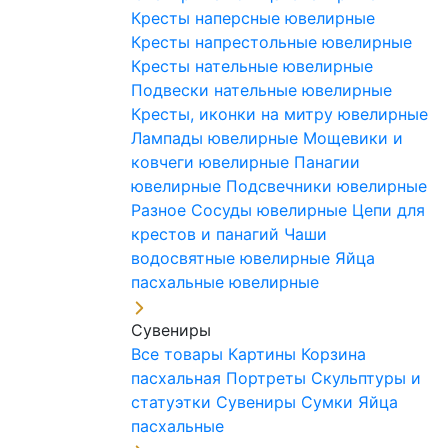
Кресты наперсные ювелирные
Кресты напрестольные ювелирные
Кресты нательные ювелирные
Подвески нательные ювелирные
Кресты, иконки на митру ювелирные
Лампады ювелирные
Мощевики и
ковчеги ювелирные
Панагии
ювелирные
Подсвечники ювелирные
Разное
Сосуды ювелирные
Цепи для
крестов и панагий
Чаши
водосвятные ювелирные
Яйца
пасхальные ювелирные
Сувениры
Все товары
Картины
Корзина
пасхальная
Портреты
Скульптуры и
статуэтки
Сувениры
Сумки
Яйца
пасхальные