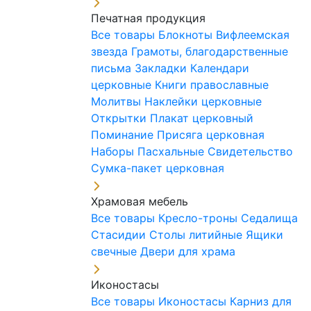
Печатная продукция
Все товары
Блокноты
Вифлеемская
звезда
Грамоты, благодарственные
письма
Закладки
Календари
церковные
Книги православные
Молитвы
Наклейки церковные
Открытки
Плакат церковный
Поминание
Присяга церковная
Наборы Пасхальные
Свидетельство
Сумка-пакет церковная
Храмовая мебель
Все товары
Кресло-троны
Седалища
Стасидии
Столы литийные
Ящики
свечные
Двери для храма
Иконостасы
Все товары
Иконостасы
Карниз для