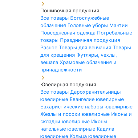
Пошивочная продукция
Все товары
Богослужебные
облачения
Головные уборы
Мантии
Повседневная одежда
Погребальные
товары
Праздничная продукция
Разное
Товары для венчания
Товары
для крещения
Футляры, чехлы,
вешала
Храмовые облачения и
принадлежности
Ювелирная продукция
Все товары
Дарохранительницы
ювелирные
Евангелие ювелирные
Евхаристические наборы ювелирные
Жезлы и посохи ювелирные
Иконы и
складни ювелирные
Иконы
нательные ювелирные
Кадила
ювелирные
Кольца ювелирные