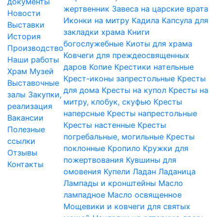
документы
жертвенник
Завеса на царские врата
Новости
Иконки на митру
Кадила
Капсула для
Выставки
закладки храма
Книги
История
богослужебные
Киоты для храма
Производство
Ковчеги для преждеосвященных
Наши работы
даров
Копие
Крестики нательные
Храм
Музей
Крест-иконы запрестольные
Кресты
Выставочные
для дома
Кресты на купол
Кресты на
залы
Закупки,
митру, клобук, скуфью
Кресты
реализация
наперсные
Кресты напрестольные
Вакансии
Кресты настенные
Кресты
Полезные
погребальные, могильные
Кресты
ссылки
поклонные
Кропило
Кружки для
Отзывы
пожертвования
Кувшины для
Контакты
омовения
Купели
Ладан
Ладаница
Лампады и кронштейны
Масло
лампадное
Масло освященное
Мощевики и ковчеги для святых