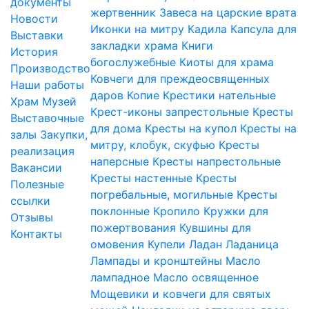
документы
жертвенник
Завеса на царские врата
Новости
Иконки на митру
Кадила
Капсула для
Выставки
закладки храма
Книги
История
богослужебные
Киоты для храма
Производство
Ковчеги для преждеосвященных
Наши работы
даров
Копие
Крестики нательные
Храм
Музей
Крест-иконы запрестольные
Кресты
Выставочные
для дома
Кресты на купол
Кресты на
залы
Закупки,
митру, клобук, скуфью
Кресты
реализация
наперсные
Кресты напрестольные
Вакансии
Кресты настенные
Кресты
Полезные
погребальные, могильные
Кресты
ссылки
поклонные
Кропило
Кружки для
Отзывы
пожертвования
Кувшины для
Контакты
омовения
Купели
Ладан
Ладаница
Лампады и кронштейны
Масло
лампадное
Масло освященное
Мощевики и ковчеги для святых