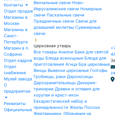
Венчальные свечи
Ново-
Контакты
Иерусалимские свечи
Номерные
Отдел продаж
свечи
Пасхальные свечи
Магазины в
Праздничные свечи
Свечи для
Москве
домашней молитвы
Сувенирные
Магазины в
свечи
Санкт-
Петербурге
Церковная утварь
Магазин в п.
+7
Все товары
Аналои
Баки для святой
Софрино
4
воды
Блюда всенощные
Блюда для
Отдел кадров
З
приготовления Агнца
Бра церковные
Отдел
Венцы
Вывески церковные
Голгофы
снабжения
za
Гробницы, раки
Дароносицы
Музей завода
Дарохранительницы
Дикирии-
О
трикирии
Древки и оглавия для
предприятии
хоругви и крест-икон
Евхаристический набор и
Реквизиты
принадлежности
Жезлы Посохи
Официальные
Жертвенники, Облачения на