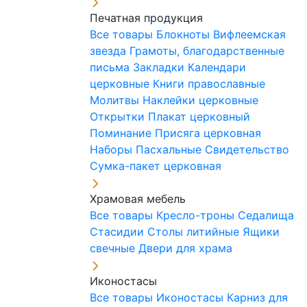
Печатная продукция
Все товары
Блокноты
Вифлеемская
звезда
Грамоты, благодарственные
письма
Закладки
Календари
церковные
Книги православные
Молитвы
Наклейки церковные
Открытки
Плакат церковный
Поминание
Присяга церковная
Наборы Пасхальные
Свидетельство
Сумка-пакет церковная
Храмовая мебель
Все товары
Кресло-троны
Седалища
Стасидии
Столы литийные
Ящики
свечные
Двери для храма
Иконостасы
Все товары
Иконостасы
Карниз для