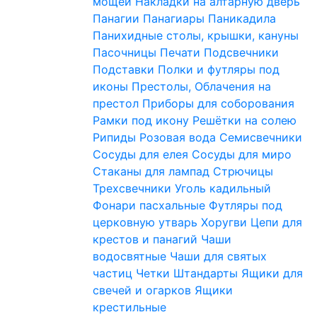
мощей
Накладки на алтарную дверь
Панагии
Панагиары
Паникадила
Панихидные столы, крышки, кануны
Пасочницы
Печати
Подсвечники
Подставки
Полки и футляры под
иконы
Престолы, Облачения на
престол
Приборы для соборования
Рамки под икону
Решётки на солею
Рипиды
Розовая вода
Семисвечники
Сосуды для елея
Сосуды для миро
Стаканы для лампад
Стрючицы
Трехсвечники
Уголь кадильный
Фонари пасхальные
Футляры под
церковную утварь
Хоругви
Цепи для
крестов и панагий
Чаши
водосвятные
Чаши для святых
частиц
Четки
Штандарты
Ящики для
свечей и огарков
Ящики
крестильные