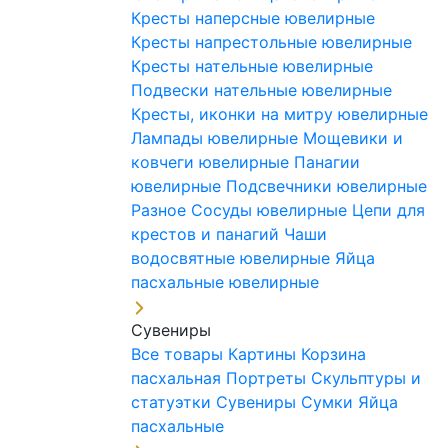
Кресты наперсные ювелирные
Кресты напрестольные ювелирные
Кресты нательные ювелирные
Подвески нательные ювелирные
Кресты, иконки на митру ювелирные
Лампады ювелирные
Мощевики и
ковчеги ювелирные
Панагии
ювелирные
Подсвечники ювелирные
Разное
Сосуды ювелирные
Цепи для
крестов и панагий
Чаши
водосвятные ювелирные
Яйца
пасхальные ювелирные
Сувениры
Все товары
Картины
Корзина
пасхальная
Портреты
Скульптуры и
статуэтки
Сувениры
Сумки
Яйца
пасхальные