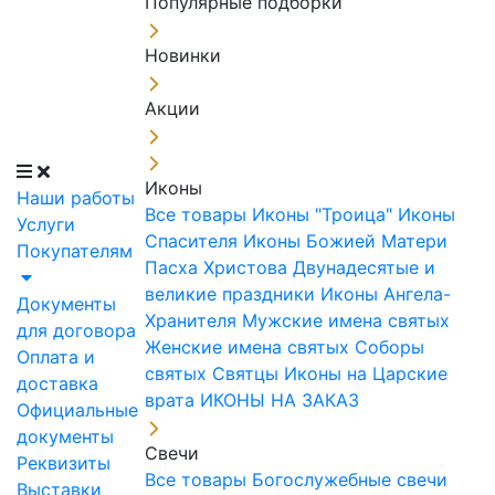
Популярные подборки
Новинки
Акции
Иконы
Наши работы
Все товары
Иконы "Троица"
Иконы
Услуги
Спасителя
Иконы Божией Матери
Покупателям
Пасха Христова
Двунадесятые и
великие праздники
Иконы Ангела-
Документы
Хранителя
Мужские имена святых
для договора
Женские имена святых
Соборы
Оплата и
святых
Святцы
Иконы на Царские
доставка
врата
ИКОНЫ НА ЗАКАЗ
Официальные
документы
Свечи
Реквизиты
Все товары
Богослужебные свечи
Выставки