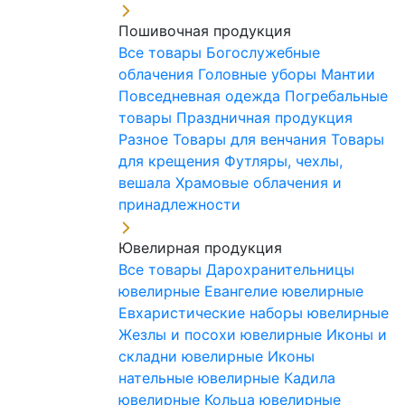
Пошивочная продукция
Все товары
Богослужебные
облачения
Головные уборы
Мантии
Повседневная одежда
Погребальные
товары
Праздничная продукция
Разное
Товары для венчания
Товары
для крещения
Футляры, чехлы,
вешала
Храмовые облачения и
принадлежности
Ювелирная продукция
Все товары
Дарохранительницы
ювелирные
Евангелие ювелирные
Евхаристические наборы ювелирные
Жезлы и посохи ювелирные
Иконы и
складни ювелирные
Иконы
нательные ювелирные
Кадила
ювелирные
Кольца ювелирные