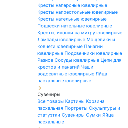
Кресты наперсные ювелирные
Кресты напрестольные ювелирные
Кресты нательные ювелирные
Подвески нательные ювелирные
Кресты, иконки на митру ювелирные
Лампады ювелирные
Мощевики и
ковчеги ювелирные
Панагии
ювелирные
Подсвечники ювелирные
Разное
Сосуды ювелирные
Цепи для
крестов и панагий
Чаши
водосвятные ювелирные
Яйца
пасхальные ювелирные
Сувениры
Все товары
Картины
Корзина
пасхальная
Портреты
Скульптуры и
статуэтки
Сувениры
Сумки
Яйца
пасхальные