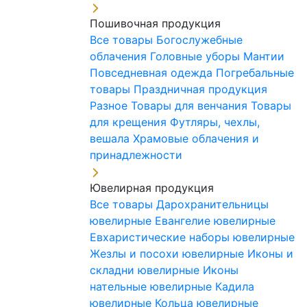
Пошивочная продукция
Все товары
Богослужебные
облачения
Головные уборы
Мантии
Повседневная одежда
Погребальные
товары
Праздничная продукция
Разное
Товары для венчания
Товары
для крещения
Футляры, чехлы,
вешала
Храмовые облачения и
принадлежности
Ювелирная продукция
Все товары
Дарохранительницы
ювелирные
Евангелие ювелирные
Евхаристические наборы ювелирные
Жезлы и посохи ювелирные
Иконы и
складни ювелирные
Иконы
нательные ювелирные
Кадила
ювелирные
Кольца ювелирные