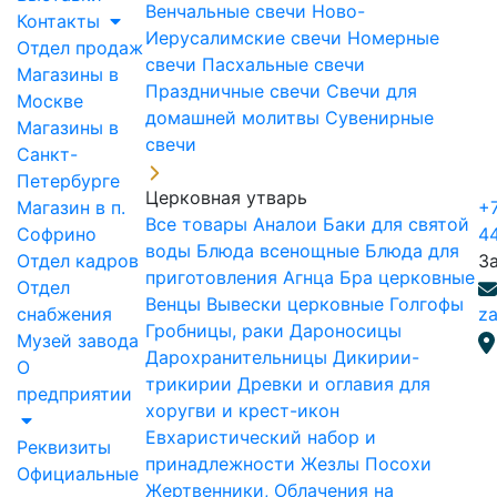
Венчальные свечи
Ново-
Контакты
Иерусалимские свечи
Номерные
Отдел продаж
свечи
Пасхальные свечи
Магазины в
Праздничные свечи
Свечи для
Москве
домашней молитвы
Сувенирные
Магазины в
свечи
Санкт-
Петербурге
Церковная утварь
Магазин в п.
+7
Все товары
Аналои
Баки для святой
Софрино
4
воды
Блюда всенощные
Блюда для
Отдел кадров
З
приготовления Агнца
Бра церковные
Отдел
Венцы
Вывески церковные
Голгофы
снабжения
za
Гробницы, раки
Дароносицы
Музей завода
Дарохранительницы
Дикирии-
О
трикирии
Древки и оглавия для
предприятии
хоругви и крест-икон
Евхаристический набор и
Реквизиты
принадлежности
Жезлы Посохи
Официальные
Жертвенники, Облачения на