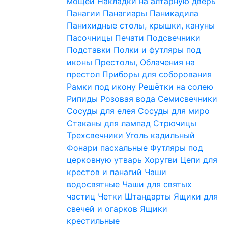
мощей
Накладки на алтарную дверь
Панагии
Панагиары
Паникадила
Панихидные столы, крышки, кануны
Пасочницы
Печати
Подсвечники
Подставки
Полки и футляры под
иконы
Престолы, Облачения на
престол
Приборы для соборования
Рамки под икону
Решётки на солею
Рипиды
Розовая вода
Семисвечники
Сосуды для елея
Сосуды для миро
Стаканы для лампад
Стрючицы
Трехсвечники
Уголь кадильный
Фонари пасхальные
Футляры под
церковную утварь
Хоругви
Цепи для
крестов и панагий
Чаши
водосвятные
Чаши для святых
частиц
Четки
Штандарты
Ящики для
свечей и огарков
Ящики
крестильные