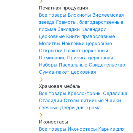
Печатная продукция
Все товары
Блокноты
Вифлеемская
звезда
Грамоты, благодарственные
письма
Закладки
Календари
церковные
Книги православные
Молитвы
Наклейки церковные
Открытки
Плакат церковный
Поминание
Присяга церковная
Наборы Пасхальные
Свидетельство
Сумка-пакет церковная
Храмовая мебель
Все товары
Кресло-троны
Седалища
Стасидии
Столы литийные
Ящики
свечные
Двери для храма
Иконостасы
Все товары
Иконостасы
Карниз для