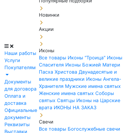
Популярные подборки
Новинки
Акции
Иконы
Наши работы
Все товары
Иконы "Троица"
Иконы
Услуги
Спасителя
Иконы Божией Матери
Покупателям
Пасха Христова
Двунадесятые и
великие праздники
Иконы Ангела-
Документы
Хранителя
Мужские имена святых
для договора
Женские имена святых
Соборы
Оплата и
святых
Святцы
Иконы на Царские
доставка
врата
ИКОНЫ НА ЗАКАЗ
Официальные
документы
Свечи
Реквизиты
Все товары
Богослужебные свечи
Выставки