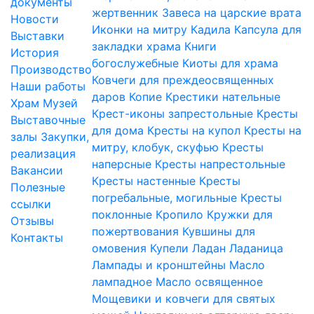
документы
жертвенник
Завеса на царские врата
Новости
Иконки на митру
Кадила
Капсула для
Выставки
закладки храма
Книги
История
богослужебные
Киоты для храма
Производство
Ковчеги для преждеосвященных
Наши работы
даров
Копие
Крестики нательные
Храм
Музей
Крест-иконы запрестольные
Кресты
Выставочные
для дома
Кресты на купол
Кресты на
залы
Закупки,
митру, клобук, скуфью
Кресты
реализация
наперсные
Кресты напрестольные
Вакансии
Кресты настенные
Кресты
Полезные
погребальные, могильные
Кресты
ссылки
поклонные
Кропило
Кружки для
Отзывы
пожертвования
Кувшины для
Контакты
омовения
Купели
Ладан
Ладаница
Лампады и кронштейны
Масло
лампадное
Масло освященное
Мощевики и ковчеги для святых