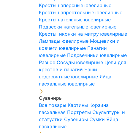
Кресты наперсные ювелирные
Кресты напрестольные ювелирные
Кресты нательные ювелирные
Подвески нательные ювелирные
Кресты, иконки на митру ювелирные
Лампады ювелирные
Мощевики и
ковчеги ювелирные
Панагии
ювелирные
Подсвечники ювелирные
Разное
Сосуды ювелирные
Цепи для
крестов и панагий
Чаши
водосвятные ювелирные
Яйца
пасхальные ювелирные
Сувениры
Все товары
Картины
Корзина
пасхальная
Портреты
Скульптуры и
статуэтки
Сувениры
Сумки
Яйца
пасхальные