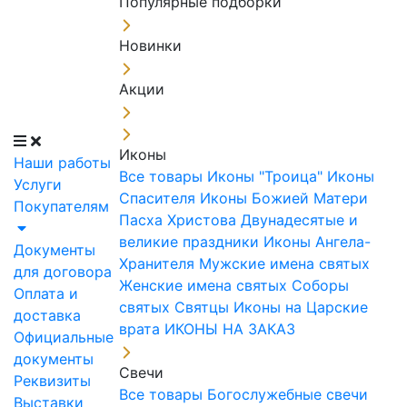
Популярные подборки
Новинки
Акции
Иконы
Наши работы
Все товары
Иконы "Троица"
Иконы
Услуги
Спасителя
Иконы Божией Матери
Покупателям
Пасха Христова
Двунадесятые и
великие праздники
Иконы Ангела-
Документы
Хранителя
Мужские имена святых
для договора
Женские имена святых
Соборы
Оплата и
святых
Святцы
Иконы на Царские
доставка
врата
ИКОНЫ НА ЗАКАЗ
Официальные
документы
Свечи
Реквизиты
Все товары
Богослужебные свечи
Выставки