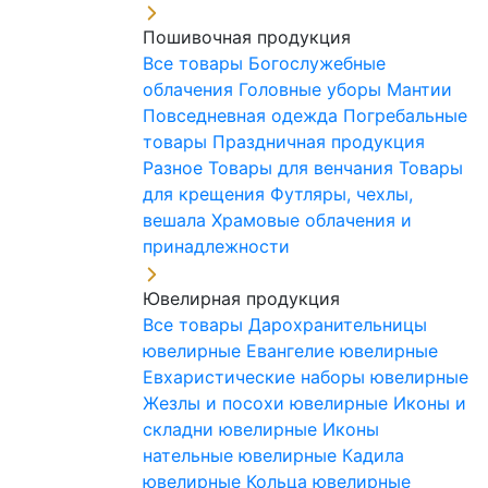
Пошивочная продукция
Все товары
Богослужебные
облачения
Головные уборы
Мантии
Повседневная одежда
Погребальные
товары
Праздничная продукция
Разное
Товары для венчания
Товары
для крещения
Футляры, чехлы,
вешала
Храмовые облачения и
принадлежности
Ювелирная продукция
Все товары
Дарохранительницы
ювелирные
Евангелие ювелирные
Евхаристические наборы ювелирные
Жезлы и посохи ювелирные
Иконы и
складни ювелирные
Иконы
нательные ювелирные
Кадила
ювелирные
Кольца ювелирные