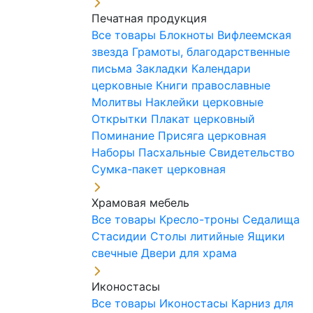
Печатная продукция
Все товары
Блокноты
Вифлеемская
звезда
Грамоты, благодарственные
письма
Закладки
Календари
церковные
Книги православные
Молитвы
Наклейки церковные
Открытки
Плакат церковный
Поминание
Присяга церковная
Наборы Пасхальные
Свидетельство
Сумка-пакет церковная
Храмовая мебель
Все товары
Кресло-троны
Седалища
Стасидии
Столы литийные
Ящики
свечные
Двери для храма
Иконостасы
Все товары
Иконостасы
Карниз для