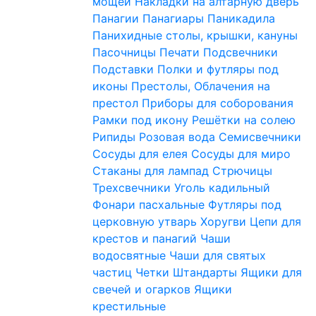
мощей
Накладки на алтарную дверь
Панагии
Панагиары
Паникадила
Панихидные столы, крышки, кануны
Пасочницы
Печати
Подсвечники
Подставки
Полки и футляры под
иконы
Престолы, Облачения на
престол
Приборы для соборования
Рамки под икону
Решётки на солею
Рипиды
Розовая вода
Семисвечники
Сосуды для елея
Сосуды для миро
Стаканы для лампад
Стрючицы
Трехсвечники
Уголь кадильный
Фонари пасхальные
Футляры под
церковную утварь
Хоругви
Цепи для
крестов и панагий
Чаши
водосвятные
Чаши для святых
частиц
Четки
Штандарты
Ящики для
свечей и огарков
Ящики
крестильные