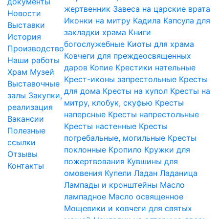
документы
жертвенник
Завеса на царские врата
Новости
Иконки на митру
Кадила
Капсула для
Выставки
закладки храма
Книги
История
богослужебные
Киоты для храма
Производство
Ковчеги для преждеосвященных
Наши работы
даров
Копие
Крестики нательные
Храм
Музей
Крест-иконы запрестольные
Кресты
Выставочные
для дома
Кресты на купол
Кресты на
залы
Закупки,
митру, клобук, скуфью
Кресты
реализация
наперсные
Кресты напрестольные
Вакансии
Кресты настенные
Кресты
Полезные
погребальные, могильные
Кресты
ссылки
поклонные
Кропило
Кружки для
Отзывы
пожертвования
Кувшины для
Контакты
омовения
Купели
Ладан
Ладаница
Лампады и кронштейны
Масло
лампадное
Масло освященное
Мощевики и ковчеги для святых