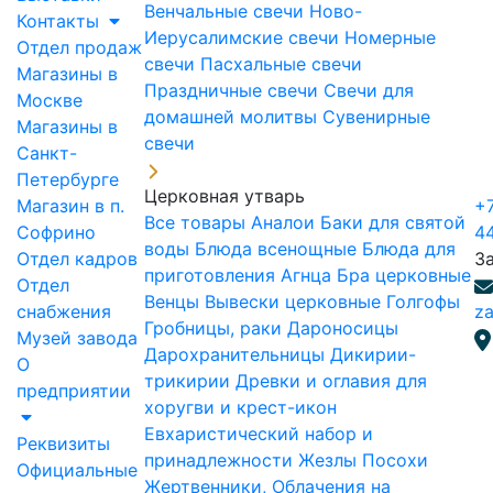
Венчальные свечи
Ново-
Контакты
Иерусалимские свечи
Номерные
Отдел продаж
свечи
Пасхальные свечи
Магазины в
Праздничные свечи
Свечи для
Москве
домашней молитвы
Сувенирные
Магазины в
свечи
Санкт-
Петербурге
Церковная утварь
Магазин в п.
+7
Все товары
Аналои
Баки для святой
Софрино
4
воды
Блюда всенощные
Блюда для
Отдел кадров
З
приготовления Агнца
Бра церковные
Отдел
Венцы
Вывески церковные
Голгофы
снабжения
za
Гробницы, раки
Дароносицы
Музей завода
Дарохранительницы
Дикирии-
О
трикирии
Древки и оглавия для
предприятии
хоругви и крест-икон
Евхаристический набор и
Реквизиты
принадлежности
Жезлы Посохи
Официальные
Жертвенники, Облачения на