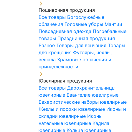
Пошивочная продукция
Все товары
Богослужебные
облачения
Головные уборы
Мантии
Повседневная одежда
Погребальные
товары
Праздничная продукция
Разное
Товары для венчания
Товары
для крещения
Футляры, чехлы,
вешала
Храмовые облачения и
принадлежности
Ювелирная продукция
Все товары
Дарохранительницы
ювелирные
Евангелие ювелирные
Евхаристические наборы ювелирные
Жезлы и посохи ювелирные
Иконы и
складни ювелирные
Иконы
нательные ювелирные
Кадила
ювелирные
Кольца ювелирные