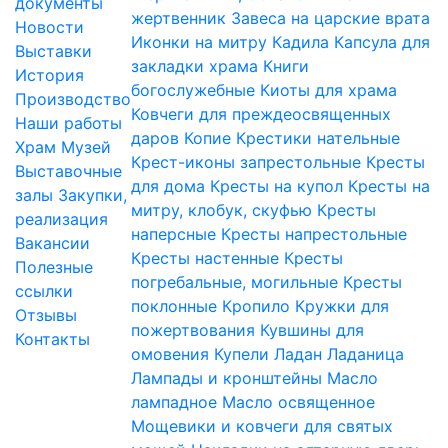
документы
жертвенник
Завеса на царские врата
Новости
Иконки на митру
Кадила
Капсула для
Выставки
закладки храма
Книги
История
богослужебные
Киоты для храма
Производство
Ковчеги для преждеосвященных
Наши работы
даров
Копие
Крестики нательные
Храм
Музей
Крест-иконы запрестольные
Кресты
Выставочные
для дома
Кресты на купол
Кресты на
залы
Закупки,
митру, клобук, скуфью
Кресты
реализация
наперсные
Кресты напрестольные
Вакансии
Кресты настенные
Кресты
Полезные
погребальные, могильные
Кресты
ссылки
поклонные
Кропило
Кружки для
Отзывы
пожертвования
Кувшины для
Контакты
омовения
Купели
Ладан
Ладаница
Лампады и кронштейны
Масло
лампадное
Масло освященное
Мощевики и ковчеги для святых