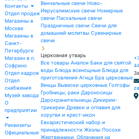
Венчальные свечи
Ново-
Контакты
Иерусалимские свечи
Номерные
Отдел продаж
свечи
Пасхальные свечи
Магазины в
Праздничные свечи
Свечи для
Москве
домашней молитвы
Сувенирные
Магазины в
свечи
Санкт-
Петербурге
Церковная утварь
Магазин в п.
+7
Все товары
Аналои
Баки для святой
Софрино
4
воды
Блюда всенощные
Блюда для
Отдел кадров
З
приготовления Агнца
Бра церковные
Отдел
Венцы
Вывески церковные
Голгофы
снабжения
za
Гробницы, раки
Дароносицы
Музей завода
Дарохранительницы
Дикирии-
О
трикирии
Древки и оглавия для
предприятии
хоругви и крест-икон
Евхаристический набор и
Реквизиты
принадлежности
Жезлы Посохи
Официальные
Жертвенники, Облачения на