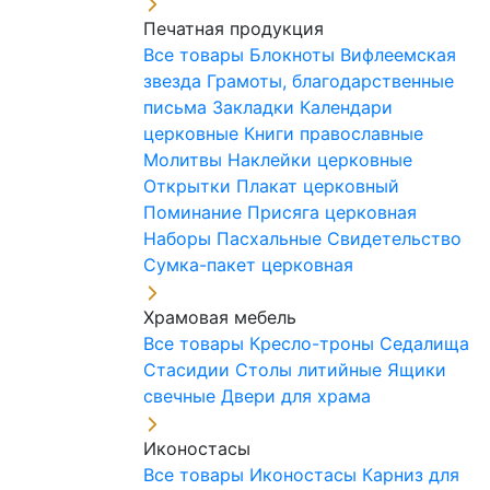
Печатная продукция
Все товары
Блокноты
Вифлеемская
звезда
Грамоты, благодарственные
письма
Закладки
Календари
церковные
Книги православные
Молитвы
Наклейки церковные
Открытки
Плакат церковный
Поминание
Присяга церковная
Наборы Пасхальные
Свидетельство
Сумка-пакет церковная
Храмовая мебель
Все товары
Кресло-троны
Седалища
Стасидии
Столы литийные
Ящики
свечные
Двери для храма
Иконостасы
Все товары
Иконостасы
Карниз для