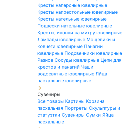
Кресты наперсные ювелирные
Кресты напрестольные ювелирные
Кресты нательные ювелирные
Подвески нательные ювелирные
Кресты, иконки на митру ювелирные
Лампады ювелирные
Мощевики и
ковчеги ювелирные
Панагии
ювелирные
Подсвечники ювелирные
Разное
Сосуды ювелирные
Цепи для
крестов и панагий
Чаши
водосвятные ювелирные
Яйца
пасхальные ювелирные
Сувениры
Все товары
Картины
Корзина
пасхальная
Портреты
Скульптуры и
статуэтки
Сувениры
Сумки
Яйца
пасхальные