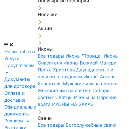
Популярные подборки
Новинки
Акции
Иконы
Наши работы
Все товары
Иконы "Троица"
Иконы
Услуги
Спасителя
Иконы Божией Матери
Покупателям
Пасха Христова
Двунадесятые и
великие праздники
Иконы Ангела-
Документы
Хранителя
Мужские имена святых
для договора
Женские имена святых
Соборы
Оплата и
святых
Святцы
Иконы на Царские
доставка
врата
ИКОНЫ НА ЗАКАЗ
Официальные
документы
Свечи
Реквизиты
Все товары
Богослужебные свечи
Выставки