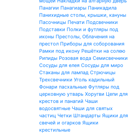
мощей
Накладки на алтарную дверь
Панагии
Панагиары
Паникадила
Панихидные столы, крышки, кануны
Пасочницы
Печати
Подсвечники
Подставки
Полки и футляры под
иконы
Престолы, Облачения на
престол
Приборы для соборования
Рамки под икону
Решётки на солею
Рипиды
Розовая вода
Семисвечники
Сосуды для елея
Сосуды для миро
Стаканы для лампад
Стрючицы
Трехсвечники
Уголь кадильный
Фонари пасхальные
Футляры под
церковную утварь
Хоругви
Цепи для
крестов и панагий
Чаши
водосвятные
Чаши для святых
частиц
Четки
Штандарты
Ящики для
свечей и огарков
Ящики
крестильные