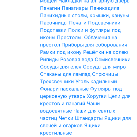
мощей
Накладки на алтарную дверь
Панагии
Панагиары
Паникадила
Панихидные столы, крышки, кануны
Пасочницы
Печати
Подсвечники
Подставки
Полки и футляры под
иконы
Престолы, Облачения на
престол
Приборы для соборования
Рамки под икону
Решётки на солею
Рипиды
Розовая вода
Семисвечники
Сосуды для елея
Сосуды для миро
Стаканы для лампад
Стрючицы
Трехсвечники
Уголь кадильный
Фонари пасхальные
Футляры под
церковную утварь
Хоругви
Цепи для
крестов и панагий
Чаши
водосвятные
Чаши для святых
частиц
Четки
Штандарты
Ящики для
свечей и огарков
Ящики
крестильные