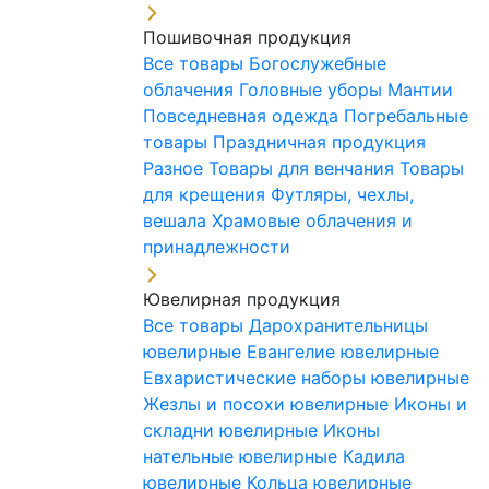
Пошивочная продукция
Все товары
Богослужебные
облачения
Головные уборы
Мантии
Повседневная одежда
Погребальные
товары
Праздничная продукция
Разное
Товары для венчания
Товары
для крещения
Футляры, чехлы,
вешала
Храмовые облачения и
принадлежности
Ювелирная продукция
Все товары
Дарохранительницы
ювелирные
Евангелие ювелирные
Евхаристические наборы ювелирные
Жезлы и посохи ювелирные
Иконы и
складни ювелирные
Иконы
нательные ювелирные
Кадила
ювелирные
Кольца ювелирные