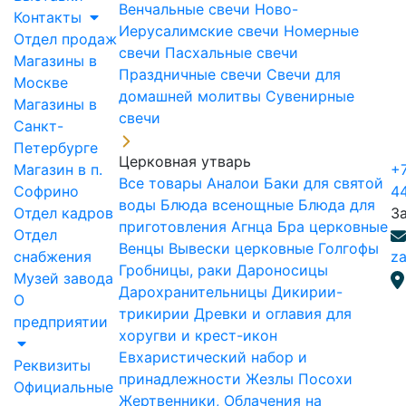
Венчальные свечи
Ново-
Контакты
Иерусалимские свечи
Номерные
Отдел продаж
свечи
Пасхальные свечи
Магазины в
Праздничные свечи
Свечи для
Москве
домашней молитвы
Сувенирные
Магазины в
свечи
Санкт-
Петербурге
Церковная утварь
Магазин в п.
+7
Все товары
Аналои
Баки для святой
Софрино
4
воды
Блюда всенощные
Блюда для
Отдел кадров
З
приготовления Агнца
Бра церковные
Отдел
Венцы
Вывески церковные
Голгофы
снабжения
za
Гробницы, раки
Дароносицы
Музей завода
Дарохранительницы
Дикирии-
О
трикирии
Древки и оглавия для
предприятии
хоругви и крест-икон
Евхаристический набор и
Реквизиты
принадлежности
Жезлы Посохи
Официальные
Жертвенники, Облачения на