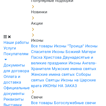
Популярные подборки
Новинки
Акции
Иконы
Наши работы
Все товары
Иконы "Троица"
Иконы
Услуги
Спасителя
Иконы Божией Матери
Покупателям
Пасха Христова
Двунадесятые и
великие праздники
Иконы Ангела-
Документы
Хранителя
Мужские имена святых
для договора
Женские имена святых
Соборы
Оплата и
святых
Святцы
Иконы на Царские
доставка
врата
ИКОНЫ НА ЗАКАЗ
Официальные
документы
Свечи
Реквизиты
Все товары
Богослужебные свечи
Выставки