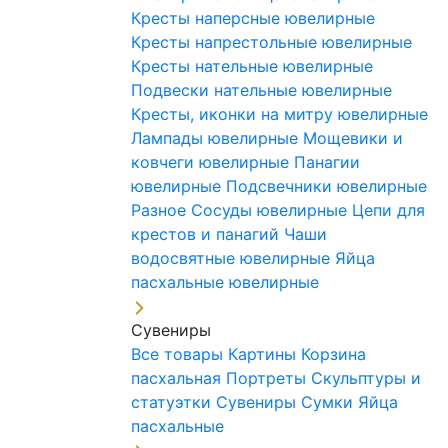
Кресты наперсные ювелирные
Кресты напрестольные ювелирные
Кресты нательные ювелирные
Подвески нательные ювелирные
Кресты, иконки на митру ювелирные
Лампады ювелирные
Мощевики и
ковчеги ювелирные
Панагии
ювелирные
Подсвечники ювелирные
Разное
Сосуды ювелирные
Цепи для
крестов и панагий
Чаши
водосвятные ювелирные
Яйца
пасхальные ювелирные
Сувениры
Все товары
Картины
Корзина
пасхальная
Портреты
Скульптуры и
статуэтки
Сувениры
Сумки
Яйца
пасхальные