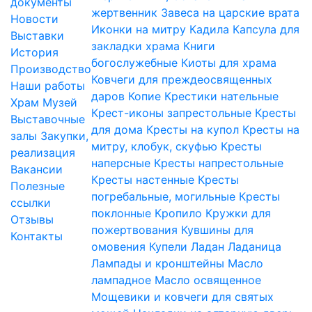
документы
жертвенник
Завеса на царские врата
Новости
Иконки на митру
Кадила
Капсула для
Выставки
закладки храма
Книги
История
богослужебные
Киоты для храма
Производство
Ковчеги для преждеосвященных
Наши работы
даров
Копие
Крестики нательные
Храм
Музей
Крест-иконы запрестольные
Кресты
Выставочные
для дома
Кресты на купол
Кресты на
залы
Закупки,
митру, клобук, скуфью
Кресты
реализация
наперсные
Кресты напрестольные
Вакансии
Кресты настенные
Кресты
Полезные
погребальные, могильные
Кресты
ссылки
поклонные
Кропило
Кружки для
Отзывы
пожертвования
Кувшины для
Контакты
омовения
Купели
Ладан
Ладаница
Лампады и кронштейны
Масло
лампадное
Масло освященное
Мощевики и ковчеги для святых