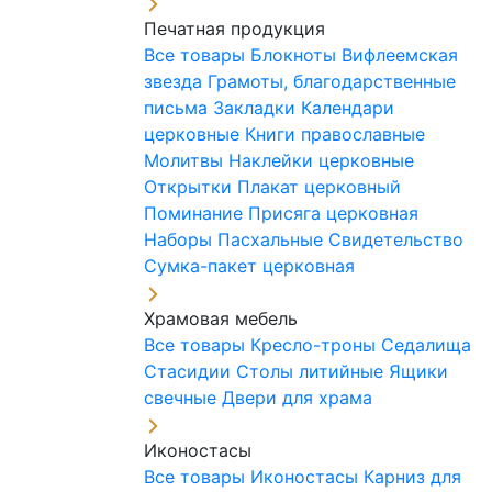
Печатная продукция
Все товары
Блокноты
Вифлеемская
звезда
Грамоты, благодарственные
письма
Закладки
Календари
церковные
Книги православные
Молитвы
Наклейки церковные
Открытки
Плакат церковный
Поминание
Присяга церковная
Наборы Пасхальные
Свидетельство
Сумка-пакет церковная
Храмовая мебель
Все товары
Кресло-троны
Седалища
Стасидии
Столы литийные
Ящики
свечные
Двери для храма
Иконостасы
Все товары
Иконостасы
Карниз для