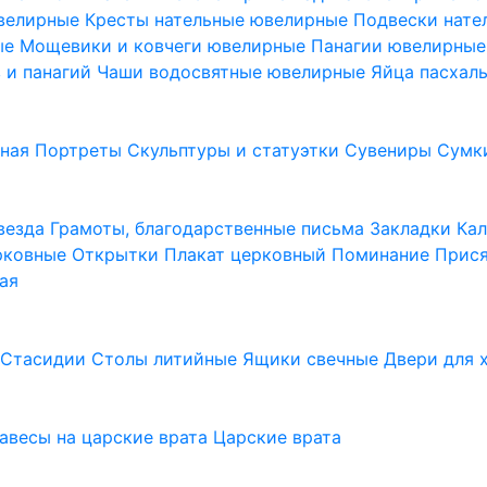
ювелирные
Кресты нательные ювелирные
Подвески нат
ые
Мощевики и ковчеги ювелирные
Панагии ювелирны
в и панагий
Чаши водосвятные ювелирные
Яйца пасхал
ьная
Портреты
Скульптуры и статуэтки
Сувениры
Сумк
везда
Грамоты, благодарственные письма
Закладки
Ка
рковные
Открытки
Плакат церковный
Поминание
Прися
ая
а
Стасидии
Столы литийные
Ящики свечные
Двери для 
завесы на царские врата
Царские врата