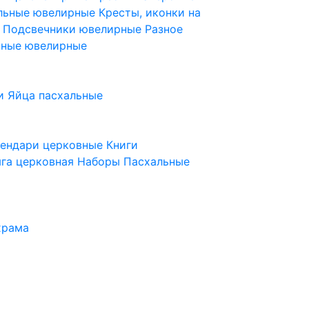
ельные ювелирные
Кресты, иконки на
е
Подсвечники ювелирные
Разное
ьные ювелирные
и
Яйца пасхальные
лендари церковные
Книги
га церковная
Наборы Пасхальные
храма