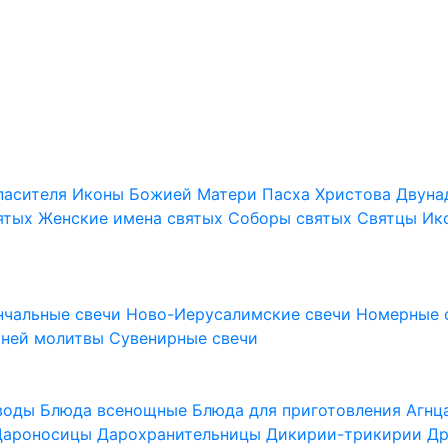
пасителя
Иконы Божией Матери
Пасха Христова
Двуна
ятых
Женские имена святых
Соборы святых
Святцы
Ик
нчальные свечи
Ново-Иерусалимские свечи
Номерные 
шней молитвы
Сувенирные свечи
 воды
Блюда всенощные
Блюда для приготовления Агн
Дароносицы
Дарохранительницы
Дикирии-трикирии
Др