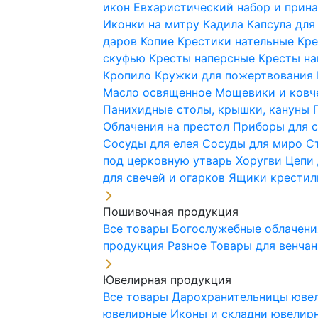
икон
Евхаристический набор и при
Иконки на митру
Кадила
Капсула для
даров
Копие
Крестики нательные
Кре
скуфью
Кресты наперсные
Кресты н
Кропило
Кружки для пожертвования
Масло освященное
Мощевики и ковч
Панихидные столы, крышки, кануны
Облачения на престол
Приборы для 
Сосуды для елея
Сосуды для миро
С
под церковную утварь
Хоругви
Цепи 
для свечей и огарков
Ящики крестил
Пошивочная продукция
Все товары
Богослужебные облачен
продукция
Разное
Товары для венча
Ювелирная продукция
Все товары
Дарохранительницы юве
ювелирные
Иконы и складни ювели