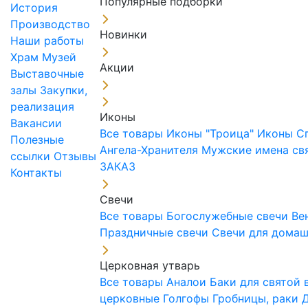
Популярные подборки
История
Производство
Новинки
Наши работы
Храм
Музей
Акции
Выставочные
залы
Закупки,
реализация
Иконы
Вакансии
Все товары
Иконы "Троица"
Иконы С
Полезные
Ангела-Хранителя
Мужские имена св
ссылки
Отзывы
ЗАКАЗ
Контакты
Свечи
Все товары
Богослужебные свечи
Ве
Праздничные свечи
Свечи для дома
Церковная утварь
Все товары
Аналои
Баки для святой
церковные
Голгофы
Гробницы, раки