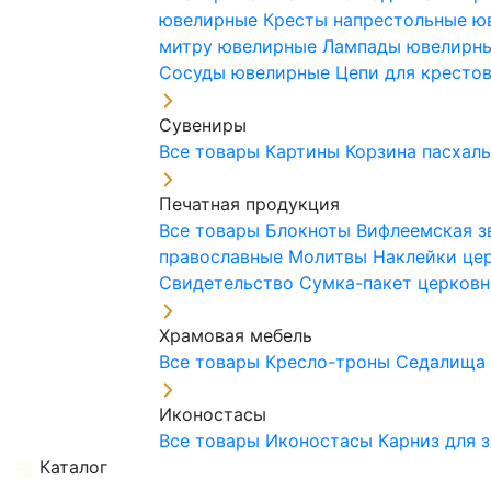
ювелирные
Кресты напрестольные 
митру ювелирные
Лампады ювелирн
Сосуды ювелирные
Цепи для кресто
Сувениры
Все товары
Картины
Корзина пасхал
Печатная продукция
Все товары
Блокноты
Вифлеемская з
православные
Молитвы
Наклейки це
Свидетельство
Сумка-пакет церковн
Храмовая мебель
Все товары
Кресло-троны
Седалищ
Иконостасы
Все товары
Иконостасы
Карниз для 
Каталог