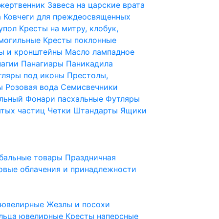
 жертвенник
Завеса на царские врата
а
Ковчеги для преждеосвященных
купол
Кресты на митру, клобук,
 могильные
Кресты поклонные
ы и кронштейны
Масло лампадное
нагии
Панагиары
Паникадила
тляры под иконы
Престолы,
ды
Розовая вода
Семисвечники
ильный
Фонари пасхальные
Футляры
ятых частиц
Четки
Штандарты
Ящики
бальные товары
Праздничная
овые облачения и принадлежности
ы ювелирные
Жезлы и посохи
льца ювелирные
Кресты наперсные