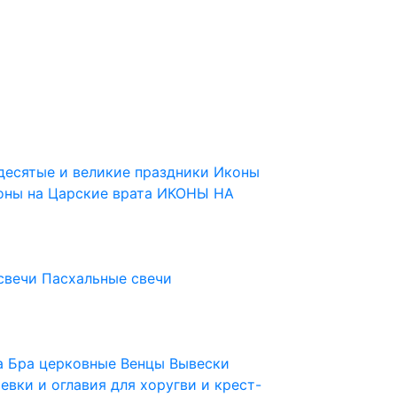
десятые и великие праздники
Иконы
оны на Царские врата
ИКОНЫ НА
свечи
Пасхальные свечи
ца
Бра церковные
Венцы
Вывески
евки и оглавия для хоругви и крест-