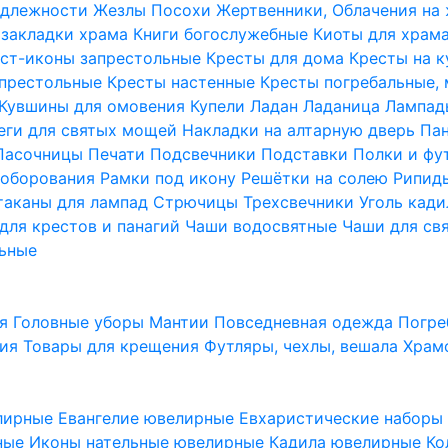
надлежности
Жезлы Посохи
Жертвенники, Облачения на
 закладки храма
Книги богослужебные
Киоты для храм
ст-иконы запрестольные
Кресты для дома
Кресты на 
апрестольные
Кресты настенные
Кресты погребальные,
Кувшины для омовения
Купели
Ладан
Ладаница
Лампад
еги для святых мощей
Накладки на алтарную дверь
Па
Пасочницы
Печати
Подсвечники
Подставки
Полки и фу
соборования
Рамки под икону
Решётки на солею
Рипи
таканы для лампад
Стрючицы
Трехсвечники
Уголь кад
для крестов и панагий
Чаши водосвятные
Чаши для св
ьные
ия
Головные уборы
Мантии
Повседневная одежда
Погре
ния
Товары для крещения
Футляры, чехлы, вешала
Храм
лирные
Евангелие ювелирные
Евхаристические набор
рные
Иконы нательные ювелирные
Кадила ювелирные
Ко