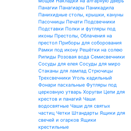
мощей
Накладки на алтарную дверь
Панагии
Панагиары
Паникадила
Панихидные столы, крышки, кануны
Пасочницы
Печати
Подсвечники
Подставки
Полки и футляры под
иконы
Престолы, Облачения на
престол
Приборы для соборования
Рамки под икону
Решётки на солею
Рипиды
Розовая вода
Семисвечники
Сосуды для елея
Сосуды для миро
Стаканы для лампад
Стрючицы
Трехсвечники
Уголь кадильный
Фонари пасхальные
Футляры под
церковную утварь
Хоругви
Цепи для
крестов и панагий
Чаши
водосвятные
Чаши для святых
частиц
Четки
Штандарты
Ящики для
свечей и огарков
Ящики
крестильные