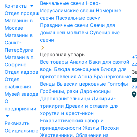
Венчальные свечи
Ново-
Контакты
Иерусалимские свечи
Номерные
Отдел продаж
свечи
Пасхальные свечи
Магазины в
Праздничные свечи
Свечи для
Москве
домашней молитвы
Сувенирные
Магазины в
свечи
Санкт-
Петербурге
Церковная утварь
Магазин в п.
+7
Все товары
Аналои
Баки для святой
Софрино
4
воды
Блюда всенощные
Блюда для
Отдел кадров
З
приготовления Агнца
Бра церковные
Отдел
Венцы
Вывески церковные
Голгофы
снабжения
za
Гробницы, раки
Дароносицы
Музей завода
Дарохранительницы
Дикирии-
О
трикирии
Древки и оглавия для
предприятии
хоругви и крест-икон
Евхаристический набор и
Реквизиты
принадлежности
Жезлы Посохи
Официальные
Жертвенники, Облачения на