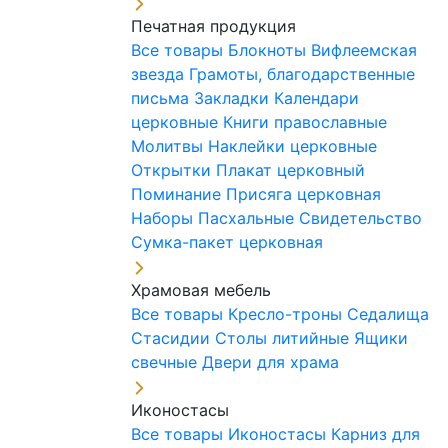
Печатная продукция
Все товары
Блокноты
Вифлеемская
звезда
Грамоты, благодарственные
письма
Закладки
Календари
церковные
Книги православные
Молитвы
Наклейки церковные
Открытки
Плакат церковный
Поминание
Присяга церковная
Наборы Пасхальные
Свидетельство
Сумка-пакет церковная
Храмовая мебель
Все товары
Кресло-троны
Седалища
Стасидии
Столы литийные
Ящики
свечные
Двери для храма
Иконостасы
Все товары
Иконостасы
Карниз для