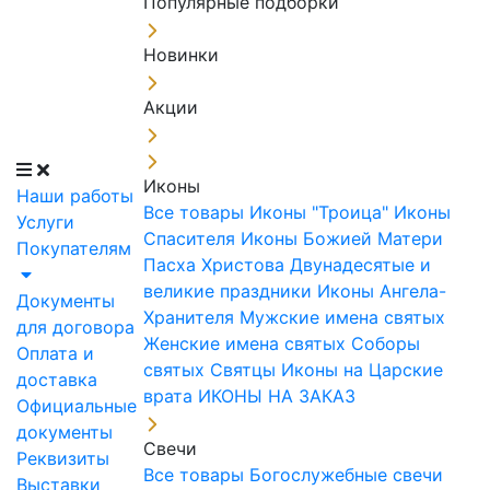
Популярные подборки
Новинки
Акции
Иконы
Наши работы
Все товары
Иконы "Троица"
Иконы
Услуги
Спасителя
Иконы Божией Матери
Покупателям
Пасха Христова
Двунадесятые и
великие праздники
Иконы Ангела-
Документы
Хранителя
Мужские имена святых
для договора
Женские имена святых
Соборы
Оплата и
святых
Святцы
Иконы на Царские
доставка
врата
ИКОНЫ НА ЗАКАЗ
Официальные
документы
Свечи
Реквизиты
Все товары
Богослужебные свечи
Выставки