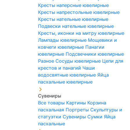
Кресты наперсные ювелирные
Кресты напрестольные ювелирные
Кресты нательные ювелирные
Подвески нательные ювелирные
Кресты, иконки на митру ювелирные
Лампады ювелирные
Мощевики и
ковчеги ювелирные
Панагии
ювелирные
Подсвечники ювелирные
Разное
Сосуды ювелирные
Цепи для
крестов и панагий
Чаши
водосвятные ювелирные
Яйца
пасхальные ювелирные
Сувениры
Все товары
Картины
Корзина
пасхальная
Портреты
Скульптуры и
статуэтки
Сувениры
Сумки
Яйца
пасхальные