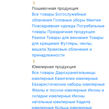
Пошивочная продукция
Все товары
Богослужебные
облачения
Головные уборы
Мантии
Повседневная одежда
Погребальные
товары
Праздничная продукция
Разное
Товары для венчания
Товары
для крещения
Футляры, чехлы,
вешала
Храмовые облачения и
принадлежности
Ювелирная продукция
Все товары
Дарохранительницы
ювелирные
Евангелие ювелирные
Евхаристические наборы ювелирные
Жезлы и посохи ювелирные
Иконы и
складни ювелирные
Иконы
нательные ювелирные
Кадила
ювелирные
Кольца ювелирные