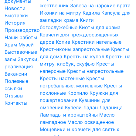
документы
жертвенник
Завеса на царские врата
Новости
Иконки на митру
Кадила
Капсула для
Выставки
закладки храма
Книги
История
богослужебные
Киоты для храма
Производство
Ковчеги для преждеосвященных
Наши работы
даров
Копие
Крестики нательные
Храм
Музей
Крест-иконы запрестольные
Кресты
Выставочные
для дома
Кресты на купол
Кресты на
залы
Закупки,
митру, клобук, скуфью
Кресты
реализация
наперсные
Кресты напрестольные
Вакансии
Кресты настенные
Кресты
Полезные
погребальные, могильные
Кресты
ссылки
поклонные
Кропило
Кружки для
Отзывы
пожертвования
Кувшины для
Контакты
омовения
Купели
Ладан
Ладаница
Лампады и кронштейны
Масло
лампадное
Масло освященное
Мощевики и ковчеги для святых