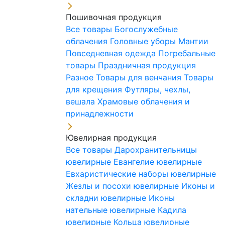
Пошивочная продукция
Все товары
Богослужебные
облачения
Головные уборы
Мантии
Повседневная одежда
Погребальные
товары
Праздничная продукция
Разное
Товары для венчания
Товары
для крещения
Футляры, чехлы,
вешала
Храмовые облачения и
принадлежности
Ювелирная продукция
Все товары
Дарохранительницы
ювелирные
Евангелие ювелирные
Евхаристические наборы ювелирные
Жезлы и посохи ювелирные
Иконы и
складни ювелирные
Иконы
нательные ювелирные
Кадила
ювелирные
Кольца ювелирные