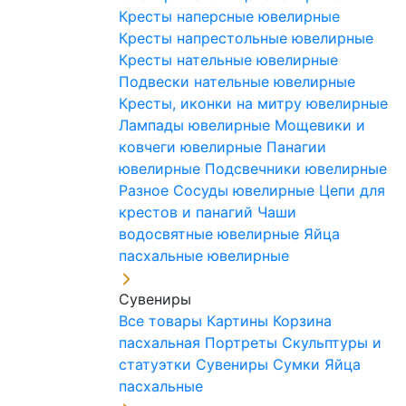
Кресты наперсные ювелирные
Кресты напрестольные ювелирные
Кресты нательные ювелирные
Подвески нательные ювелирные
Кресты, иконки на митру ювелирные
Лампады ювелирные
Мощевики и
ковчеги ювелирные
Панагии
ювелирные
Подсвечники ювелирные
Разное
Сосуды ювелирные
Цепи для
крестов и панагий
Чаши
водосвятные ювелирные
Яйца
пасхальные ювелирные
Сувениры
Все товары
Картины
Корзина
пасхальная
Портреты
Скульптуры и
статуэтки
Сувениры
Сумки
Яйца
пасхальные