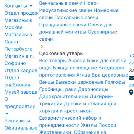
Венчальные свечи
Ново-
Контакты
Иерусалимские свечи
Номерные
Отдел продаж
свечи
Пасхальные свечи
Магазины в
Праздничные свечи
Свечи для
Москве
домашней молитвы
Сувенирные
Магазины в
свечи
Санкт-
Петербурге
Церковная утварь
Магазин в п.
+7
Все товары
Аналои
Баки для святой
Софрино
4
воды
Блюда всенощные
Блюда для
Отдел кадров
З
приготовления Агнца
Бра церковные
Отдел
Венцы
Вывески церковные
Голгофы
снабжения
za
Гробницы, раки
Дароносицы
Музей завода
Дарохранительницы
Дикирии-
О
трикирии
Древки и оглавия для
предприятии
хоругви и крест-икон
Евхаристический набор и
Реквизиты
принадлежности
Жезлы Посохи
Официальные
Жертвенники, Облачения на