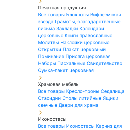
Печатная продукция
Все товары
Блокноты
Вифлеемская
звезда
Грамоты, благодарственные
письма
Закладки
Календари
церковные
Книги православные
Молитвы
Наклейки церковные
Открытки
Плакат церковный
Поминание
Присяга церковная
Наборы Пасхальные
Свидетельство
Сумка-пакет церковная
Храмовая мебель
Все товары
Кресло-троны
Седалища
Стасидии
Столы литийные
Ящики
свечные
Двери для храма
Иконостасы
Все товары
Иконостасы
Карниз для