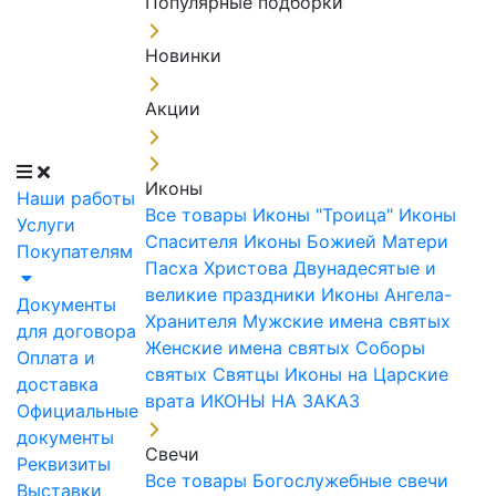
Популярные подборки
Новинки
Акции
Иконы
Наши работы
Все товары
Иконы "Троица"
Иконы
Услуги
Спасителя
Иконы Божией Матери
Покупателям
Пасха Христова
Двунадесятые и
великие праздники
Иконы Ангела-
Документы
Хранителя
Мужские имена святых
для договора
Женские имена святых
Соборы
Оплата и
святых
Святцы
Иконы на Царские
доставка
врата
ИКОНЫ НА ЗАКАЗ
Официальные
документы
Свечи
Реквизиты
Все товары
Богослужебные свечи
Выставки