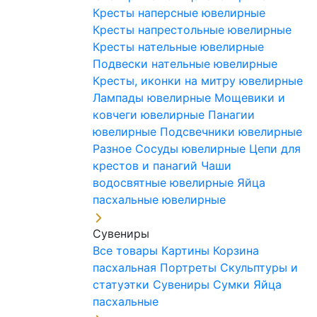
Кресты наперсные ювелирные
Кресты напрестольные ювелирные
Кресты нательные ювелирные
Подвески нательные ювелирные
Кресты, иконки на митру ювелирные
Лампады ювелирные
Мощевики и
ковчеги ювелирные
Панагии
ювелирные
Подсвечники ювелирные
Разное
Сосуды ювелирные
Цепи для
крестов и панагий
Чаши
водосвятные ювелирные
Яйца
пасхальные ювелирные
Сувениры
Все товары
Картины
Корзина
пасхальная
Портреты
Скульптуры и
статуэтки
Сувениры
Сумки
Яйца
пасхальные