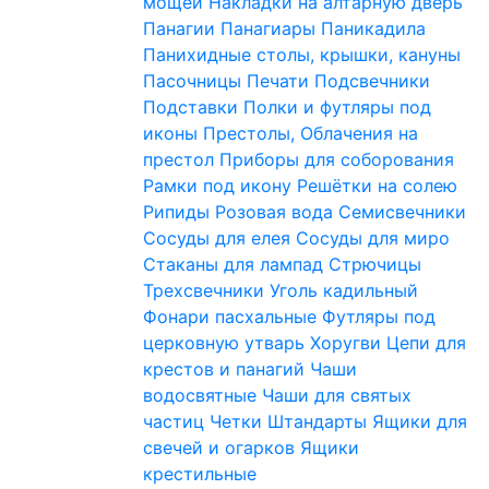
мощей
Накладки на алтарную дверь
Панагии
Панагиары
Паникадила
Панихидные столы, крышки, кануны
Пасочницы
Печати
Подсвечники
Подставки
Полки и футляры под
иконы
Престолы, Облачения на
престол
Приборы для соборования
Рамки под икону
Решётки на солею
Рипиды
Розовая вода
Семисвечники
Сосуды для елея
Сосуды для миро
Стаканы для лампад
Стрючицы
Трехсвечники
Уголь кадильный
Фонари пасхальные
Футляры под
церковную утварь
Хоругви
Цепи для
крестов и панагий
Чаши
водосвятные
Чаши для святых
частиц
Четки
Штандарты
Ящики для
свечей и огарков
Ящики
крестильные