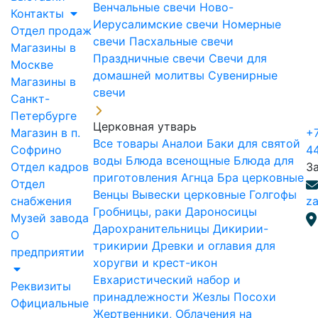
Венчальные свечи
Ново-
Контакты
Иерусалимские свечи
Номерные
Отдел продаж
свечи
Пасхальные свечи
Магазины в
Праздничные свечи
Свечи для
Москве
домашней молитвы
Сувенирные
Магазины в
свечи
Санкт-
Петербурге
Церковная утварь
Магазин в п.
+7
Все товары
Аналои
Баки для святой
Софрино
4
воды
Блюда всенощные
Блюда для
Отдел кадров
З
приготовления Агнца
Бра церковные
Отдел
Венцы
Вывески церковные
Голгофы
снабжения
za
Гробницы, раки
Дароносицы
Музей завода
Дарохранительницы
Дикирии-
О
трикирии
Древки и оглавия для
предприятии
хоругви и крест-икон
Евхаристический набор и
Реквизиты
принадлежности
Жезлы Посохи
Официальные
Жертвенники, Облачения на