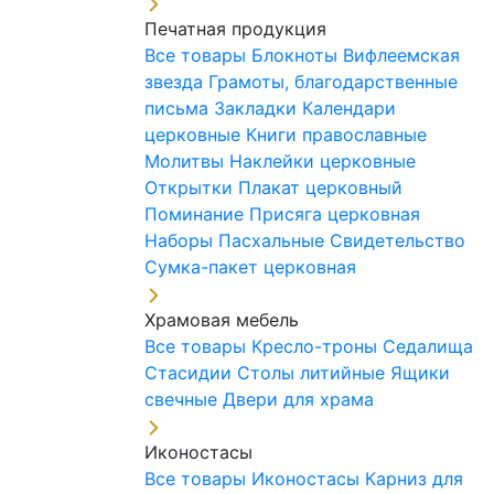
Печатная продукция
Все товары
Блокноты
Вифлеемская
звезда
Грамоты, благодарственные
письма
Закладки
Календари
церковные
Книги православные
Молитвы
Наклейки церковные
Открытки
Плакат церковный
Поминание
Присяга церковная
Наборы Пасхальные
Свидетельство
Сумка-пакет церковная
Храмовая мебель
Все товары
Кресло-троны
Седалища
Стасидии
Столы литийные
Ящики
свечные
Двери для храма
Иконостасы
Все товары
Иконостасы
Карниз для