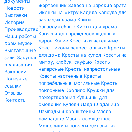
документы
жертвенник
Завеса на царские врата
Новости
Иконки на митру
Кадила
Капсула для
Выставки
закладки храма
Книги
История
богослужебные
Киоты для храма
Производство
Ковчеги для преждеосвященных
Наши работы
даров
Копие
Крестики нательные
Храм
Музей
Крест-иконы запрестольные
Кресты
Выставочные
для дома
Кресты на купол
Кресты на
залы
Закупки,
митру, клобук, скуфью
Кресты
реализация
наперсные
Кресты напрестольные
Вакансии
Кресты настенные
Кресты
Полезные
погребальные, могильные
Кресты
ссылки
поклонные
Кропило
Кружки для
Отзывы
пожертвования
Кувшины для
Контакты
омовения
Купели
Ладан
Ладаница
Лампады и кронштейны
Масло
лампадное
Масло освященное
Мощевики и ковчеги для святых