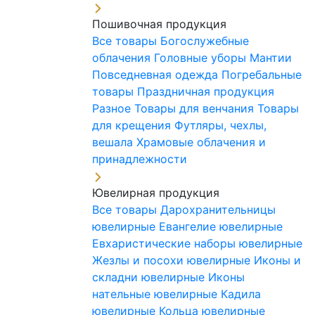
Пошивочная продукция
Все товары
Богослужебные
облачения
Головные уборы
Мантии
Повседневная одежда
Погребальные
товары
Праздничная продукция
Разное
Товары для венчания
Товары
для крещения
Футляры, чехлы,
вешала
Храмовые облачения и
принадлежности
Ювелирная продукция
Все товары
Дарохранительницы
ювелирные
Евангелие ювелирные
Евхаристические наборы ювелирные
Жезлы и посохи ювелирные
Иконы и
складни ювелирные
Иконы
нательные ювелирные
Кадила
ювелирные
Кольца ювелирные