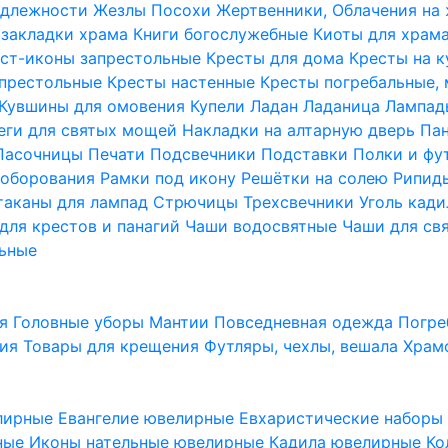
надлежности
Жезлы Посохи
Жертвенники, Облачения на
 закладки храма
Книги богослужебные
Киоты для храм
ст-иконы запрестольные
Кресты для дома
Кресты на 
апрестольные
Кресты настенные
Кресты погребальные,
Кувшины для омовения
Купели
Ладан
Ладаница
Лампад
еги для святых мощей
Накладки на алтарную дверь
Па
Пасочницы
Печати
Подсвечники
Подставки
Полки и фу
соборования
Рамки под икону
Решётки на солею
Рипи
таканы для лампад
Стрючицы
Трехсвечники
Уголь кад
для крестов и панагий
Чаши водосвятные
Чаши для св
ьные
ия
Головные уборы
Мантии
Повседневная одежда
Погре
ния
Товары для крещения
Футляры, чехлы, вешала
Храм
лирные
Евангелие ювелирные
Евхаристические набор
рные
Иконы нательные ювелирные
Кадила ювелирные
Ко