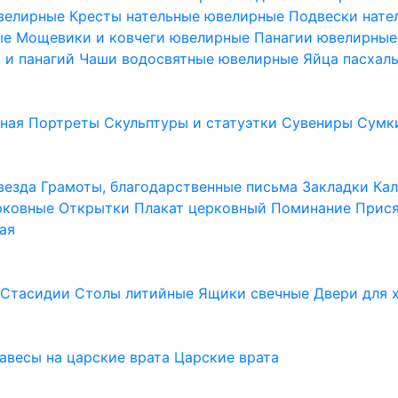
ювелирные
Кресты нательные ювелирные
Подвески нат
ые
Мощевики и ковчеги ювелирные
Панагии ювелирны
в и панагий
Чаши водосвятные ювелирные
Яйца пасхал
ьная
Портреты
Скульптуры и статуэтки
Сувениры
Сумк
везда
Грамоты, благодарственные письма
Закладки
Ка
рковные
Открытки
Плакат церковный
Поминание
Прися
ая
а
Стасидии
Столы литийные
Ящики свечные
Двери для 
завесы на царские врата
Царские врата