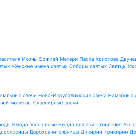
пасителя
Иконы Божией Матери
Пасха Христова
Двуна
ятых
Женские имена святых
Соборы святых
Святцы
Ик
нчальные свечи
Ново-Иерусалимские свечи
Номерные 
шней молитвы
Сувенирные свечи
 воды
Блюда всенощные
Блюда для приготовления Агн
Дароносицы
Дарохранительницы
Дикирии-трикирии
Др