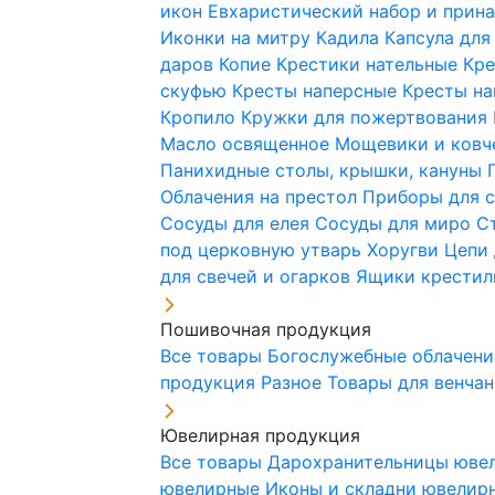
икон
Евхаристический набор и при
Иконки на митру
Кадила
Капсула для
даров
Копие
Крестики нательные
Кре
скуфью
Кресты наперсные
Кресты н
Кропило
Кружки для пожертвования
Масло освященное
Мощевики и ковч
Панихидные столы, крышки, кануны
Облачения на престол
Приборы для 
Сосуды для елея
Сосуды для миро
С
под церковную утварь
Хоругви
Цепи 
для свечей и огарков
Ящики крестил
Пошивочная продукция
Все товары
Богослужебные облачен
продукция
Разное
Товары для венча
Ювелирная продукция
Все товары
Дарохранительницы юве
ювелирные
Иконы и складни ювели