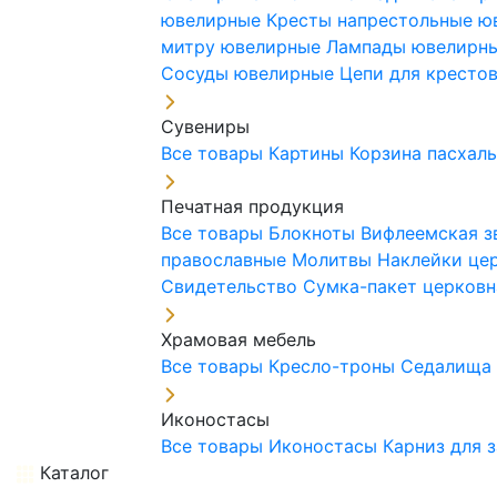
ювелирные
Кресты напрестольные 
митру ювелирные
Лампады ювелирн
Сосуды ювелирные
Цепи для кресто
Сувениры
Все товары
Картины
Корзина пасхал
Печатная продукция
Все товары
Блокноты
Вифлеемская з
православные
Молитвы
Наклейки це
Свидетельство
Сумка-пакет церковн
Храмовая мебель
Все товары
Кресло-троны
Седалищ
Иконостасы
Все товары
Иконостасы
Карниз для 
Каталог