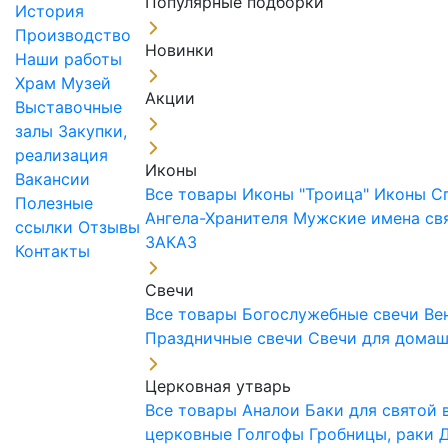
Популярные подборки
История
Производство
Новинки
Наши работы
Храм
Музей
Акции
Выставочные
залы
Закупки,
реализация
Иконы
Вакансии
Все товары
Иконы "Троица"
Иконы С
Полезные
Ангела-Хранителя
Мужские имена св
ссылки
Отзывы
ЗАКАЗ
Контакты
Свечи
Все товары
Богослужебные свечи
Ве
Праздничные свечи
Свечи для дома
Церковная утварь
Все товары
Аналои
Баки для святой
церковные
Голгофы
Гробницы, раки