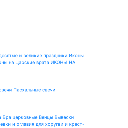
десятые и великие праздники
Иконы
оны на Царские врата
ИКОНЫ НА
свечи
Пасхальные свечи
ца
Бра церковные
Венцы
Вывески
евки и оглавия для хоругви и крест-