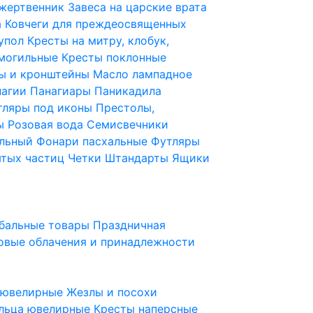
 жертвенник
Завеса на царские врата
а
Ковчеги для преждеосвященных
купол
Кресты на митру, клобук,
 могильные
Кресты поклонные
ы и кронштейны
Масло лампадное
нагии
Панагиары
Паникадила
тляры под иконы
Престолы,
ды
Розовая вода
Семисвечники
ильный
Фонари пасхальные
Футляры
ятых частиц
Четки
Штандарты
Ящики
бальные товары
Праздничная
овые облачения и принадлежности
ы ювелирные
Жезлы и посохи
льца ювелирные
Кресты наперсные