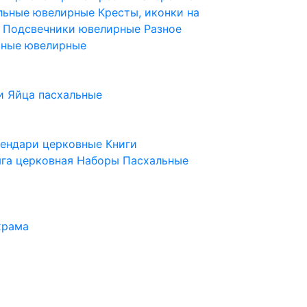
ельные ювелирные
Кресты, иконки на
е
Подсвечники ювелирные
Разное
ьные ювелирные
и
Яйца пасхальные
лендари церковные
Книги
га церковная
Наборы Пасхальные
храма