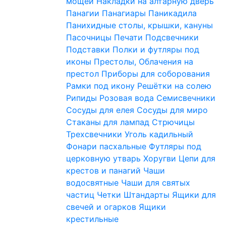
мощей
Накладки на алтарную дверь
Панагии
Панагиары
Паникадила
Панихидные столы, крышки, кануны
Пасочницы
Печати
Подсвечники
Подставки
Полки и футляры под
иконы
Престолы, Облачения на
престол
Приборы для соборования
Рамки под икону
Решётки на солею
Рипиды
Розовая вода
Семисвечники
Сосуды для елея
Сосуды для миро
Стаканы для лампад
Стрючицы
Трехсвечники
Уголь кадильный
Фонари пасхальные
Футляры под
церковную утварь
Хоругви
Цепи для
крестов и панагий
Чаши
водосвятные
Чаши для святых
частиц
Четки
Штандарты
Ящики для
свечей и огарков
Ящики
крестильные