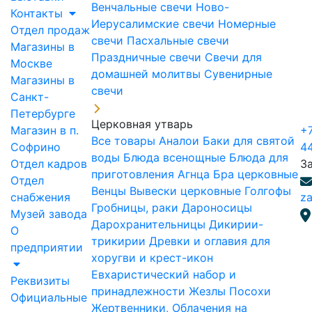
Венчальные свечи
Ново-
Контакты
Иерусалимские свечи
Номерные
Отдел продаж
свечи
Пасхальные свечи
Магазины в
Праздничные свечи
Свечи для
Москве
домашней молитвы
Сувенирные
Магазины в
свечи
Санкт-
Петербурге
Церковная утварь
Магазин в п.
+7
Все товары
Аналои
Баки для святой
Софрино
4
воды
Блюда всенощные
Блюда для
Отдел кадров
З
приготовления Агнца
Бра церковные
Отдел
Венцы
Вывески церковные
Голгофы
снабжения
za
Гробницы, раки
Дароносицы
Музей завода
Дарохранительницы
Дикирии-
О
трикирии
Древки и оглавия для
предприятии
хоругви и крест-икон
Евхаристический набор и
Реквизиты
принадлежности
Жезлы Посохи
Официальные
Жертвенники, Облачения на