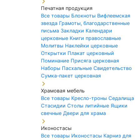
Печатная продукция
Все товары
Блокноты
Вифлеемская
звезда
Грамоты, благодарственные
письма
Закладки
Календари
церковные
Книги православные
Молитвы
Наклейки церковные
Открытки
Плакат церковный
Поминание
Присяга церковная
Наборы Пасхальные
Свидетельство
Сумка-пакет церковная
Храмовая мебель
Все товары
Кресло-троны
Седалища
Стасидии
Столы литийные
Ящики
свечные
Двери для храма
Иконостасы
Все товары
Иконостасы
Карниз для