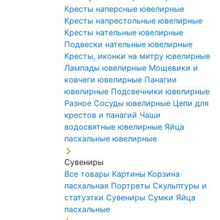
Кресты наперсные ювелирные
Кресты напрестольные ювелирные
Кресты нательные ювелирные
Подвески нательные ювелирные
Кресты, иконки на митру ювелирные
Лампады ювелирные
Мощевики и
ковчеги ювелирные
Панагии
ювелирные
Подсвечники ювелирные
Разное
Сосуды ювелирные
Цепи для
крестов и панагий
Чаши
водосвятные ювелирные
Яйца
пасхальные ювелирные
Сувениры
Все товары
Картины
Корзина
пасхальная
Портреты
Скульптуры и
статуэтки
Сувениры
Сумки
Яйца
пасхальные