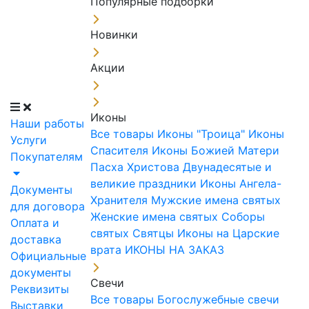
Популярные подборки
Новинки
Акции
Иконы
Наши работы
Все товары
Иконы "Троица"
Иконы
Услуги
Спасителя
Иконы Божией Матери
Покупателям
Пасха Христова
Двунадесятые и
великие праздники
Иконы Ангела-
Документы
Хранителя
Мужские имена святых
для договора
Женские имена святых
Соборы
Оплата и
святых
Святцы
Иконы на Царские
доставка
врата
ИКОНЫ НА ЗАКАЗ
Официальные
документы
Свечи
Реквизиты
Все товары
Богослужебные свечи
Выставки