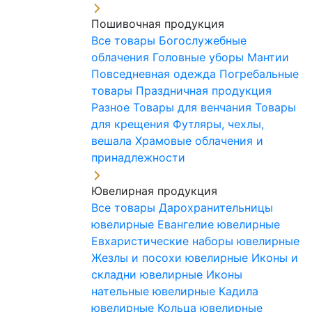
Пошивочная продукция
Все товары
Богослужебные
облачения
Головные уборы
Мантии
Повседневная одежда
Погребальные
товары
Праздничная продукция
Разное
Товары для венчания
Товары
для крещения
Футляры, чехлы,
вешала
Храмовые облачения и
принадлежности
Ювелирная продукция
Все товары
Дарохранительницы
ювелирные
Евангелие ювелирные
Евхаристические наборы ювелирные
Жезлы и посохи ювелирные
Иконы и
складни ювелирные
Иконы
нательные ювелирные
Кадила
ювелирные
Кольца ювелирные