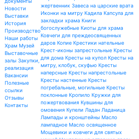
документы
жертвенник
Завеса на царские врата
Новости
Иконки на митру
Кадила
Капсула для
Выставки
закладки храма
Книги
История
богослужебные
Киоты для храма
Производство
Ковчеги для преждеосвященных
Наши работы
даров
Копие
Крестики нательные
Храм
Музей
Крест-иконы запрестольные
Кресты
Выставочные
для дома
Кресты на купол
Кресты на
залы
Закупки,
митру, клобук, скуфью
Кресты
реализация
наперсные
Кресты напрестольные
Вакансии
Кресты настенные
Кресты
Полезные
погребальные, могильные
Кресты
ссылки
поклонные
Кропило
Кружки для
Отзывы
пожертвования
Кувшины для
Контакты
омовения
Купели
Ладан
Ладаница
Лампады и кронштейны
Масло
лампадное
Масло освященное
Мощевики и ковчеги для святых