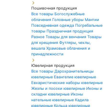
Пошивочная продукция
Все товары
Богослужебные
облачения
Головные уборы
Мантии
Повседневная одежда
Погребальные
товары
Праздничная продукция
Разное
Товары для венчания
Товары
для крещения
Футляры, чехлы,
вешала
Храмовые облачения и
принадлежности
Ювелирная продукция
Все товары
Дарохранительницы
ювелирные
Евангелие ювелирные
Евхаристические наборы ювелирные
Жезлы и посохи ювелирные
Иконы и
складни ювелирные
Иконы
нательные ювелирные
Кадила
ювелирные
Кольца ювелирные