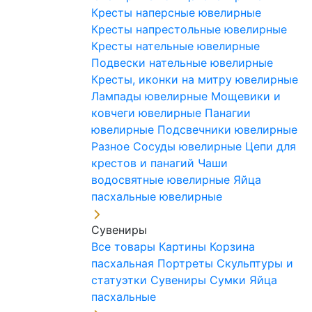
Кресты наперсные ювелирные
Кресты напрестольные ювелирные
Кресты нательные ювелирные
Подвески нательные ювелирные
Кресты, иконки на митру ювелирные
Лампады ювелирные
Мощевики и
ковчеги ювелирные
Панагии
ювелирные
Подсвечники ювелирные
Разное
Сосуды ювелирные
Цепи для
крестов и панагий
Чаши
водосвятные ювелирные
Яйца
пасхальные ювелирные
Сувениры
Все товары
Картины
Корзина
пасхальная
Портреты
Скульптуры и
статуэтки
Сувениры
Сумки
Яйца
пасхальные