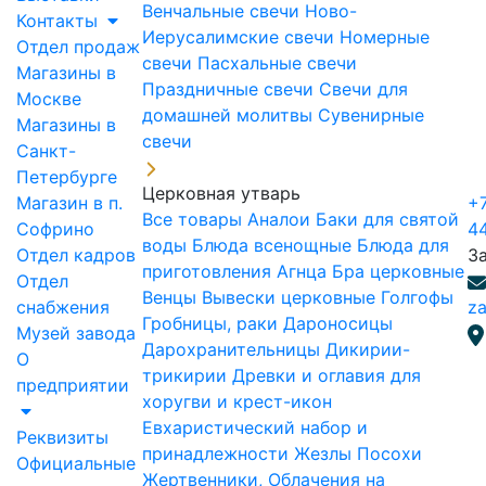
Венчальные свечи
Ново-
Контакты
Иерусалимские свечи
Номерные
Отдел продаж
свечи
Пасхальные свечи
Магазины в
Праздничные свечи
Свечи для
Москве
домашней молитвы
Сувенирные
Магазины в
свечи
Санкт-
Петербурге
Церковная утварь
Магазин в п.
+7
Все товары
Аналои
Баки для святой
Софрино
4
воды
Блюда всенощные
Блюда для
Отдел кадров
З
приготовления Агнца
Бра церковные
Отдел
Венцы
Вывески церковные
Голгофы
снабжения
za
Гробницы, раки
Дароносицы
Музей завода
Дарохранительницы
Дикирии-
О
трикирии
Древки и оглавия для
предприятии
хоругви и крест-икон
Евхаристический набор и
Реквизиты
принадлежности
Жезлы Посохи
Официальные
Жертвенники, Облачения на