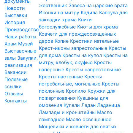
документы
жертвенник
Завеса на царские врата
Новости
Иконки на митру
Кадила
Капсула для
Выставки
закладки храма
Книги
История
богослужебные
Киоты для храма
Производство
Ковчеги для преждеосвященных
Наши работы
даров
Копие
Крестики нательные
Храм
Музей
Крест-иконы запрестольные
Кресты
Выставочные
для дома
Кресты на купол
Кресты на
залы
Закупки,
митру, клобук, скуфью
Кресты
реализация
наперсные
Кресты напрестольные
Вакансии
Кресты настенные
Кресты
Полезные
погребальные, могильные
Кресты
ссылки
поклонные
Кропило
Кружки для
Отзывы
пожертвования
Кувшины для
Контакты
омовения
Купели
Ладан
Ладаница
Лампады и кронштейны
Масло
лампадное
Масло освященное
Мощевики и ковчеги для святых