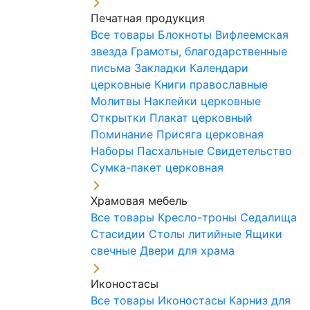
Печатная продукция
Все товары
Блокноты
Вифлеемская
звезда
Грамоты, благодарственные
письма
Закладки
Календари
церковные
Книги православные
Молитвы
Наклейки церковные
Открытки
Плакат церковный
Поминание
Присяга церковная
Наборы Пасхальные
Свидетельство
Сумка-пакет церковная
Храмовая мебель
Все товары
Кресло-троны
Седалища
Стасидии
Столы литийные
Ящики
свечные
Двери для храма
Иконостасы
Все товары
Иконостасы
Карниз для