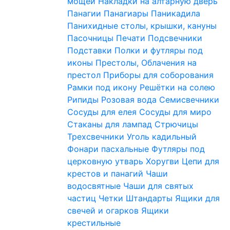
мощей
Накладки на алтарную дверь
Панагии
Панагиары
Паникадила
Панихидные столы, крышки, кануны
Пасочницы
Печати
Подсвечники
Подставки
Полки и футляры под
иконы
Престолы, Облачения на
престол
Приборы для соборования
Рамки под икону
Решётки на солею
Рипиды
Розовая вода
Семисвечники
Сосуды для елея
Сосуды для миро
Стаканы для лампад
Стрючицы
Трехсвечники
Уголь кадильный
Фонари пасхальные
Футляры под
церковную утварь
Хоругви
Цепи для
крестов и панагий
Чаши
водосвятные
Чаши для святых
частиц
Четки
Штандарты
Ящики для
свечей и огарков
Ящики
крестильные