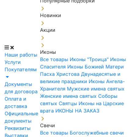
Популярные подборки
Новинки
Акции
Иконы
Наши работы
Все товары
Иконы "Троица"
Иконы
Услуги
Спасителя
Иконы Божией Матери
Покупателям
Пасха Христова
Двунадесятые и
великие праздники
Иконы Ангела-
Документы
Хранителя
Мужские имена святых
для договора
Женские имена святых
Соборы
Оплата и
святых
Святцы
Иконы на Царские
доставка
врата
ИКОНЫ НА ЗАКАЗ
Официальные
документы
Свечи
Реквизиты
Все товары
Богослужебные свечи
Выставки