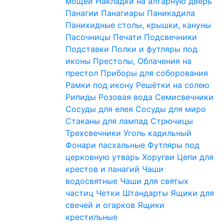
мощей
Накладки на алтарную дверь
Панагии
Панагиары
Паникадила
Панихидные столы, крышки, кануны
Пасочницы
Печати
Подсвечники
Подставки
Полки и футляры под
иконы
Престолы, Облачения на
престол
Приборы для соборования
Рамки под икону
Решётки на солею
Рипиды
Розовая вода
Семисвечники
Сосуды для елея
Сосуды для миро
Стаканы для лампад
Стрючицы
Трехсвечники
Уголь кадильный
Фонари пасхальные
Футляры под
церковную утварь
Хоругви
Цепи для
крестов и панагий
Чаши
водосвятные
Чаши для святых
частиц
Четки
Штандарты
Ящики для
свечей и огарков
Ящики
крестильные