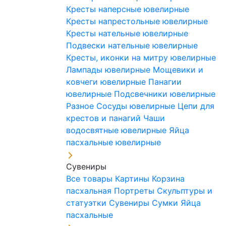
Кресты наперсные ювелирные
Кресты напрестольные ювелирные
Кресты нательные ювелирные
Подвески нательные ювелирные
Кресты, иконки на митру ювелирные
Лампады ювелирные
Мощевики и
ковчеги ювелирные
Панагии
ювелирные
Подсвечники ювелирные
Разное
Сосуды ювелирные
Цепи для
крестов и панагий
Чаши
водосвятные ювелирные
Яйца
пасхальные ювелирные
Сувениры
Все товары
Картины
Корзина
пасхальная
Портреты
Скульптуры и
статуэтки
Сувениры
Сумки
Яйца
пасхальные