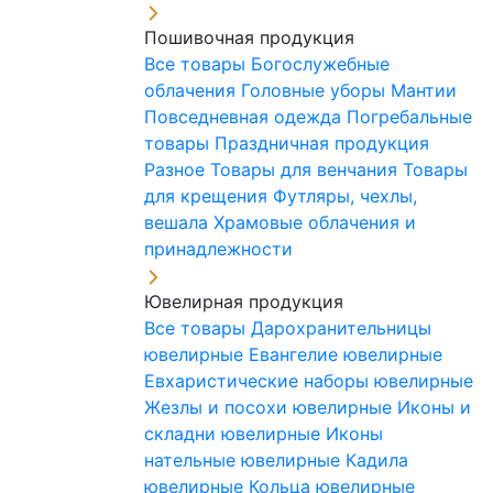
Пошивочная продукция
Все товары
Богослужебные
облачения
Головные уборы
Мантии
Повседневная одежда
Погребальные
товары
Праздничная продукция
Разное
Товары для венчания
Товары
для крещения
Футляры, чехлы,
вешала
Храмовые облачения и
принадлежности
Ювелирная продукция
Все товары
Дарохранительницы
ювелирные
Евангелие ювелирные
Евхаристические наборы ювелирные
Жезлы и посохи ювелирные
Иконы и
складни ювелирные
Иконы
нательные ювелирные
Кадила
ювелирные
Кольца ювелирные