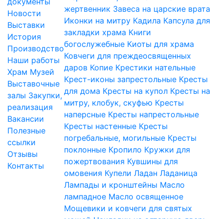
документы
жертвенник
Завеса на царские врата
Новости
Иконки на митру
Кадила
Капсула для
Выставки
закладки храма
Книги
История
богослужебные
Киоты для храма
Производство
Ковчеги для преждеосвященных
Наши работы
даров
Копие
Крестики нательные
Храм
Музей
Крест-иконы запрестольные
Кресты
Выставочные
для дома
Кресты на купол
Кресты на
залы
Закупки,
митру, клобук, скуфью
Кресты
реализация
наперсные
Кресты напрестольные
Вакансии
Кресты настенные
Кресты
Полезные
погребальные, могильные
Кресты
ссылки
поклонные
Кропило
Кружки для
Отзывы
пожертвования
Кувшины для
Контакты
омовения
Купели
Ладан
Ладаница
Лампады и кронштейны
Масло
лампадное
Масло освященное
Мощевики и ковчеги для святых