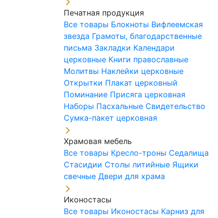
Печатная продукция
Все товары
Блокноты
Вифлеемская
звезда
Грамоты, благодарственные
письма
Закладки
Календари
церковные
Книги православные
Молитвы
Наклейки церковные
Открытки
Плакат церковный
Поминание
Присяга церковная
Наборы Пасхальные
Свидетельство
Сумка-пакет церковная
Храмовая мебель
Все товары
Кресло-троны
Седалища
Стасидии
Столы литийные
Ящики
свечные
Двери для храма
Иконостасы
Все товары
Иконостасы
Карниз для