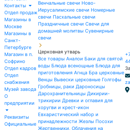
Венчальные свечи
Ново-
Контакты
Иерусалимские свечи
Номерные
Отдел продаж
свечи
Пасхальные свечи
Магазины в
Праздничные свечи
Свечи для
Москве
домашней молитвы
Сувенирные
Магазины в
свечи
Санкт-
Петербурге
Церковная утварь
Магазин в п.
+7
Все товары
Аналои
Баки для святой
Софрино
4
воды
Блюда всенощные
Блюда для
Отдел кадров
З
приготовления Агнца
Бра церковные
Отдел
Венцы
Вывески церковные
Голгофы
снабжения
za
Гробницы, раки
Дароносицы
Музей завода
Дарохранительницы
Дикирии-
О
трикирии
Древки и оглавия для
предприятии
хоругви и крест-икон
Евхаристический набор и
Реквизиты
принадлежности
Жезлы Посохи
Официальные
Жертвенники, Облачения на