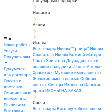
Популярные подборки
Новинки
Акции
Иконы
Наши работы
Все товары
Иконы "Троица"
Иконы
Услуги
Спасителя
Иконы Божией Матери
Покупателям
Пасха Христова
Двунадесятые и
великие праздники
Иконы Ангела-
Документы
Хранителя
Мужские имена святых
для договора
Женские имена святых
Соборы
Оплата и
святых
Святцы
Иконы на Царские
доставка
врата
ИКОНЫ НА ЗАКАЗ
Официальные
документы
Свечи
Реквизиты
Все товары
Богослужебные свечи
Выставки