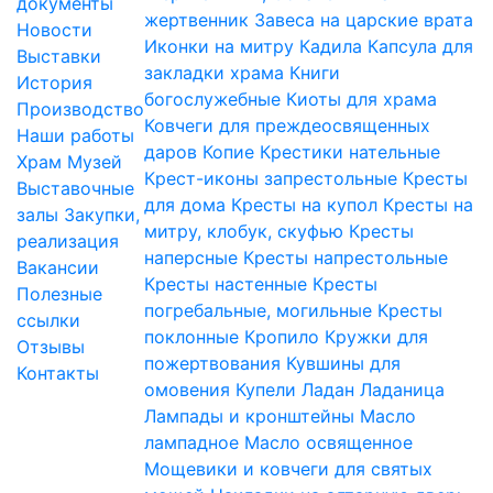
документы
жертвенник
Завеса на царские врата
Новости
Иконки на митру
Кадила
Капсула для
Выставки
закладки храма
Книги
История
богослужебные
Киоты для храма
Производство
Ковчеги для преждеосвященных
Наши работы
даров
Копие
Крестики нательные
Храм
Музей
Крест-иконы запрестольные
Кресты
Выставочные
для дома
Кресты на купол
Кресты на
залы
Закупки,
митру, клобук, скуфью
Кресты
реализация
наперсные
Кресты напрестольные
Вакансии
Кресты настенные
Кресты
Полезные
погребальные, могильные
Кресты
ссылки
поклонные
Кропило
Кружки для
Отзывы
пожертвования
Кувшины для
Контакты
омовения
Купели
Ладан
Ладаница
Лампады и кронштейны
Масло
лампадное
Масло освященное
Мощевики и ковчеги для святых