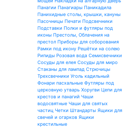
мощей
Накладки на алтарную дверь
Панагии
Панагиары
Паникадила
Панихидные столы, крышки, кануны
Пасочницы
Печати
Подсвечники
Подставки
Полки и футляры под
иконы
Престолы, Облачения на
престол
Приборы для соборования
Рамки под икону
Решётки на солею
Рипиды
Розовая вода
Семисвечники
Сосуды для елея
Сосуды для миро
Стаканы для лампад
Стрючицы
Трехсвечники
Уголь кадильный
Фонари пасхальные
Футляры под
церковную утварь
Хоругви
Цепи для
крестов и панагий
Чаши
водосвятные
Чаши для святых
частиц
Четки
Штандарты
Ящики для
свечей и огарков
Ящики
крестильные