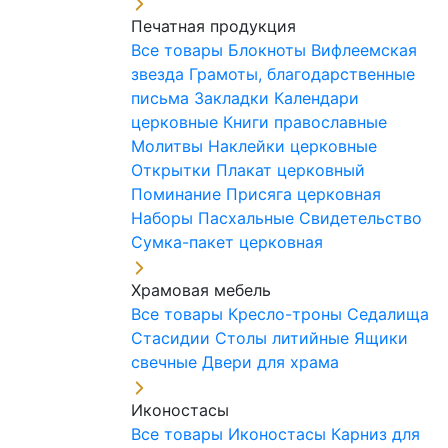
Печатная продукция
Все товары
Блокноты
Вифлеемская
звезда
Грамоты, благодарственные
письма
Закладки
Календари
церковные
Книги православные
Молитвы
Наклейки церковные
Открытки
Плакат церковный
Поминание
Присяга церковная
Наборы Пасхальные
Свидетельство
Сумка-пакет церковная
Храмовая мебель
Все товары
Кресло-троны
Седалища
Стасидии
Столы литийные
Ящики
свечные
Двери для храма
Иконостасы
Все товары
Иконостасы
Карниз для