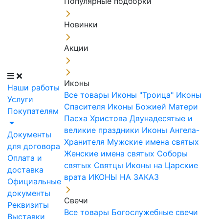
Популярные подборки
Новинки
Акции
Иконы
Наши работы
Все товары
Иконы "Троица"
Иконы
Услуги
Спасителя
Иконы Божией Матери
Покупателям
Пасха Христова
Двунадесятые и
великие праздники
Иконы Ангела-
Документы
Хранителя
Мужские имена святых
для договора
Женские имена святых
Соборы
Оплата и
святых
Святцы
Иконы на Царские
доставка
врата
ИКОНЫ НА ЗАКАЗ
Официальные
документы
Свечи
Реквизиты
Все товары
Богослужебные свечи
Выставки