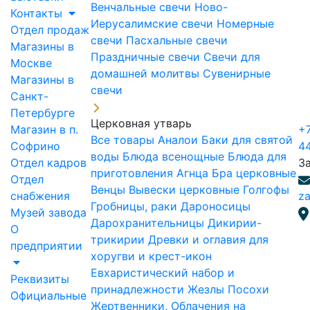
Венчальные свечи
Ново-
Контакты
Иерусалимские свечи
Номерные
Отдел продаж
свечи
Пасхальные свечи
Магазины в
Праздничные свечи
Свечи для
Москве
домашней молитвы
Сувенирные
Магазины в
свечи
Санкт-
Петербурге
Церковная утварь
Магазин в п.
+7
Все товары
Аналои
Баки для святой
Софрино
4
воды
Блюда всенощные
Блюда для
Отдел кадров
З
приготовления Агнца
Бра церковные
Отдел
Венцы
Вывески церковные
Голгофы
снабжения
za
Гробницы, раки
Дароносицы
Музей завода
Дарохранительницы
Дикирии-
О
трикирии
Древки и оглавия для
предприятии
хоругви и крест-икон
Евхаристический набор и
Реквизиты
принадлежности
Жезлы Посохи
Официальные
Жертвенники, Облачения на