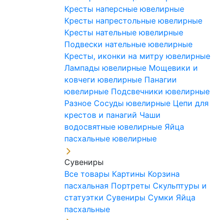
Кресты наперсные ювелирные
Кресты напрестольные ювелирные
Кресты нательные ювелирные
Подвески нательные ювелирные
Кресты, иконки на митру ювелирные
Лампады ювелирные
Мощевики и
ковчеги ювелирные
Панагии
ювелирные
Подсвечники ювелирные
Разное
Сосуды ювелирные
Цепи для
крестов и панагий
Чаши
водосвятные ювелирные
Яйца
пасхальные ювелирные
Сувениры
Все товары
Картины
Корзина
пасхальная
Портреты
Скульптуры и
статуэтки
Сувениры
Сумки
Яйца
пасхальные