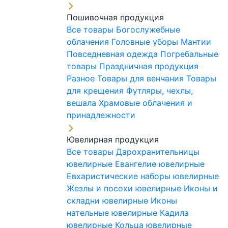
Пошивочная продукция
Все товары
Богослужебные
облачения
Головные уборы
Мантии
Повседневная одежда
Погребальные
товары
Праздничная продукция
Разное
Товары для венчания
Товары
для крещения
Футляры, чехлы,
вешала
Храмовые облачения и
принадлежности
Ювелирная продукция
Все товары
Дарохранительницы
ювелирные
Евангелие ювелирные
Евхаристические наборы ювелирные
Жезлы и посохи ювелирные
Иконы и
складни ювелирные
Иконы
нательные ювелирные
Кадила
ювелирные
Кольца ювелирные