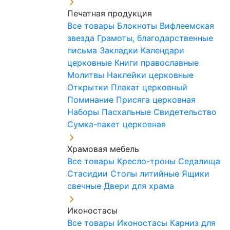
Печатная продукция
Все товары
Блокноты
Вифлеемская
звезда
Грамоты, благодарственные
письма
Закладки
Календари
церковные
Книги православные
Молитвы
Наклейки церковные
Открытки
Плакат церковный
Поминание
Присяга церковная
Наборы Пасхальные
Свидетельство
Сумка-пакет церковная
Храмовая мебель
Все товары
Кресло-троны
Седалища
Стасидии
Столы литийные
Ящики
свечные
Двери для храма
Иконостасы
Все товары
Иконостасы
Карниз для