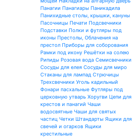
мощей
Накладки на алтарную дверь
Панагии
Панагиары
Паникадила
Панихидные столы, крышки, кануны
Пасочницы
Печати
Подсвечники
Подставки
Полки и футляры под
иконы
Престолы, Облачения на
престол
Приборы для соборования
Рамки под икону
Решётки на солею
Рипиды
Розовая вода
Семисвечники
Сосуды для елея
Сосуды для миро
Стаканы для лампад
Стрючицы
Трехсвечники
Уголь кадильный
Фонари пасхальные
Футляры под
церковную утварь
Хоругви
Цепи для
крестов и панагий
Чаши
водосвятные
Чаши для святых
частиц
Четки
Штандарты
Ящики для
свечей и огарков
Ящики
крестильные