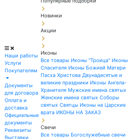
Популярные подборки
Новинки
Акции
Иконы
Наши работы
Все товары
Иконы "Троица"
Иконы
Услуги
Спасителя
Иконы Божией Матери
Покупателям
Пасха Христова
Двунадесятые и
великие праздники
Иконы Ангела-
Документы
Хранителя
Мужские имена святых
для договора
Женские имена святых
Соборы
Оплата и
святых
Святцы
Иконы на Царские
доставка
врата
ИКОНЫ НА ЗАКАЗ
Официальные
документы
Свечи
Реквизиты
Все товары
Богослужебные свечи
Выставки