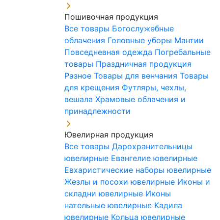
Пошивочная продукция
Все товары
Богослужебные
облачения
Головные уборы
Мантии
Повседневная одежда
Погребальные
товары
Праздничная продукция
Разное
Товары для венчания
Товары
для крещения
Футляры, чехлы,
вешала
Храмовые облачения и
принадлежности
Ювелирная продукция
Все товары
Дарохранительницы
ювелирные
Евангелие ювелирные
Евхаристические наборы ювелирные
Жезлы и посохи ювелирные
Иконы и
складни ювелирные
Иконы
нательные ювелирные
Кадила
ювелирные
Кольца ювелирные