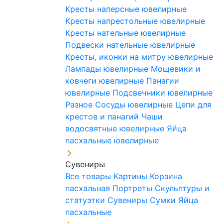
Кресты наперсные ювелирные
Кресты напрестольные ювелирные
Кресты нательные ювелирные
Подвески нательные ювелирные
Кресты, иконки на митру ювелирные
Лампады ювелирные
Мощевики и
ковчеги ювелирные
Панагии
ювелирные
Подсвечники ювелирные
Разное
Сосуды ювелирные
Цепи для
крестов и панагий
Чаши
водосвятные ювелирные
Яйца
пасхальные ювелирные
Сувениры
Все товары
Картины
Корзина
пасхальная
Портреты
Скульптуры и
статуэтки
Сувениры
Сумки
Яйца
пасхальные