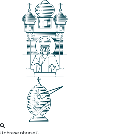
{{phrase.phrase}}