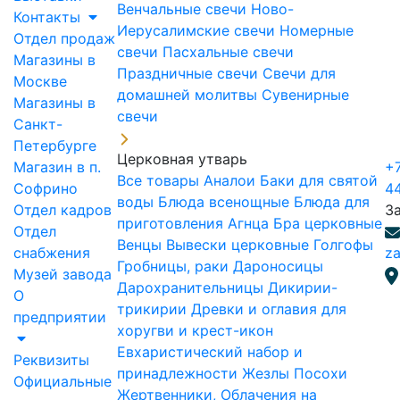
Венчальные свечи
Ново-
Контакты
Иерусалимские свечи
Номерные
Отдел продаж
свечи
Пасхальные свечи
Магазины в
Праздничные свечи
Свечи для
Москве
домашней молитвы
Сувенирные
Магазины в
свечи
Санкт-
Петербурге
Церковная утварь
Магазин в п.
+7
Все товары
Аналои
Баки для святой
Софрино
4
воды
Блюда всенощные
Блюда для
Отдел кадров
З
приготовления Агнца
Бра церковные
Отдел
Венцы
Вывески церковные
Голгофы
снабжения
za
Гробницы, раки
Дароносицы
Музей завода
Дарохранительницы
Дикирии-
О
трикирии
Древки и оглавия для
предприятии
хоругви и крест-икон
Евхаристический набор и
Реквизиты
принадлежности
Жезлы Посохи
Официальные
Жертвенники, Облачения на