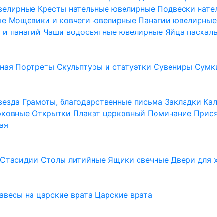
ювелирные
Кресты нательные ювелирные
Подвески нат
ые
Мощевики и ковчеги ювелирные
Панагии ювелирны
в и панагий
Чаши водосвятные ювелирные
Яйца пасхал
ьная
Портреты
Скульптуры и статуэтки
Сувениры
Сумк
везда
Грамоты, благодарственные письма
Закладки
Ка
рковные
Открытки
Плакат церковный
Поминание
Прися
ая
а
Стасидии
Столы литийные
Ящики свечные
Двери для 
завесы на царские врата
Царские врата