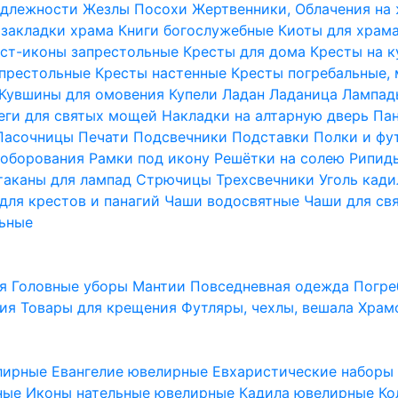
надлежности
Жезлы Посохи
Жертвенники, Облачения на
 закладки храма
Книги богослужебные
Киоты для храм
ст-иконы запрестольные
Кресты для дома
Кресты на 
апрестольные
Кресты настенные
Кресты погребальные,
Кувшины для омовения
Купели
Ладан
Ладаница
Лампад
еги для святых мощей
Накладки на алтарную дверь
Па
Пасочницы
Печати
Подсвечники
Подставки
Полки и фу
соборования
Рамки под икону
Решётки на солею
Рипи
таканы для лампад
Стрючицы
Трехсвечники
Уголь кад
для крестов и панагий
Чаши водосвятные
Чаши для св
ьные
ия
Головные уборы
Мантии
Повседневная одежда
Погре
ния
Товары для крещения
Футляры, чехлы, вешала
Храм
лирные
Евангелие ювелирные
Евхаристические набор
рные
Иконы нательные ювелирные
Кадила ювелирные
Ко