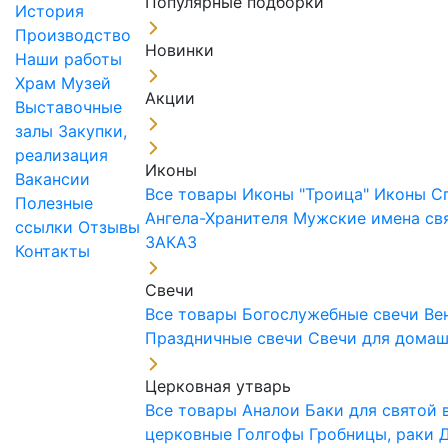
Популярные подборки
История
Производство
Новинки
Наши работы
Храм
Музей
Акции
Выставочные
залы
Закупки,
реализация
Иконы
Вакансии
Все товары
Иконы "Троица"
Иконы С
Полезные
Ангела-Хранителя
Мужские имена св
ссылки
Отзывы
ЗАКАЗ
Контакты
Свечи
Все товары
Богослужебные свечи
Ве
Праздничные свечи
Свечи для дома
Церковная утварь
Все товары
Аналои
Баки для святой
церковные
Голгофы
Гробницы, раки