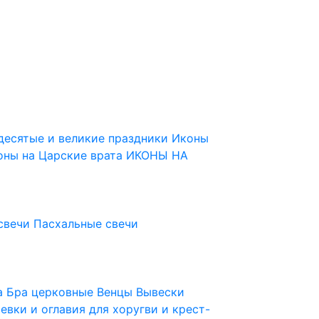
десятые и великие праздники
Иконы
оны на Царские врата
ИКОНЫ НА
свечи
Пасхальные свечи
ца
Бра церковные
Венцы
Вывески
евки и оглавия для хоругви и крест-