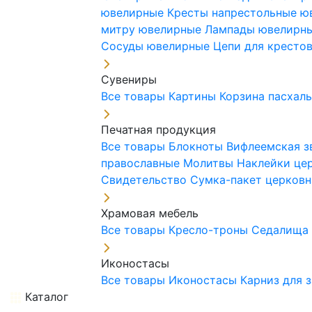
ювелирные
Кресты напрестольные 
митру ювелирные
Лампады ювелирн
Сосуды ювелирные
Цепи для кресто
Сувениры
Все товары
Картины
Корзина пасхал
Печатная продукция
Все товары
Блокноты
Вифлеемская з
православные
Молитвы
Наклейки це
Свидетельство
Сумка-пакет церковн
Храмовая мебель
Все товары
Кресло-троны
Седалищ
Иконостасы
Все товары
Иконостасы
Карниз для 
Каталог