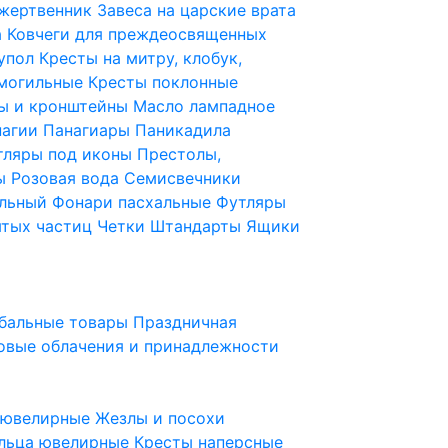
 жертвенник
Завеса на царские врата
а
Ковчеги для преждеосвященных
купол
Кресты на митру, клобук,
 могильные
Кресты поклонные
ы и кронштейны
Масло лампадное
нагии
Панагиары
Паникадила
тляры под иконы
Престолы,
ды
Розовая вода
Семисвечники
ильный
Фонари пасхальные
Футляры
ятых частиц
Четки
Штандарты
Ящики
бальные товары
Праздничная
овые облачения и принадлежности
ы ювелирные
Жезлы и посохи
льца ювелирные
Кресты наперсные