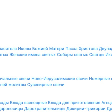
пасителя
Иконы Божией Матери
Пасха Христова
Двуна
ятых
Женские имена святых
Соборы святых
Святцы
Ик
нчальные свечи
Ново-Иерусалимские свечи
Номерные 
шней молитвы
Сувенирные свечи
 воды
Блюда всенощные
Блюда для приготовления Агн
Дароносицы
Дарохранительницы
Дикирии-трикирии
Др