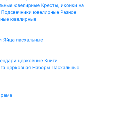
ельные ювелирные
Кресты, иконки на
е
Подсвечники ювелирные
Разное
ьные ювелирные
и
Яйца пасхальные
лендари церковные
Книги
га церковная
Наборы Пасхальные
храма