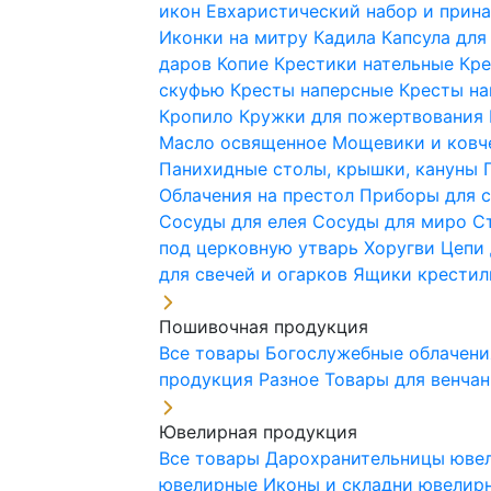
икон
Евхаристический набор и при
Иконки на митру
Кадила
Капсула для
даров
Копие
Крестики нательные
Кре
скуфью
Кресты наперсные
Кресты н
Кропило
Кружки для пожертвования
Масло освященное
Мощевики и ковч
Панихидные столы, крышки, кануны
Облачения на престол
Приборы для 
Сосуды для елея
Сосуды для миро
С
под церковную утварь
Хоругви
Цепи 
для свечей и огарков
Ящики крестил
Пошивочная продукция
Все товары
Богослужебные облачен
продукция
Разное
Товары для венча
Ювелирная продукция
Все товары
Дарохранительницы юве
ювелирные
Иконы и складни ювели