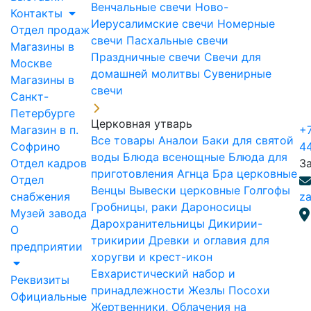
Венчальные свечи
Ново-
Контакты
Иерусалимские свечи
Номерные
Отдел продаж
свечи
Пасхальные свечи
Магазины в
Праздничные свечи
Свечи для
Москве
домашней молитвы
Сувенирные
Магазины в
свечи
Санкт-
Петербурге
Церковная утварь
Магазин в п.
+7
Все товары
Аналои
Баки для святой
Софрино
4
воды
Блюда всенощные
Блюда для
Отдел кадров
З
приготовления Агнца
Бра церковные
Отдел
Венцы
Вывески церковные
Голгофы
снабжения
za
Гробницы, раки
Дароносицы
Музей завода
Дарохранительницы
Дикирии-
О
трикирии
Древки и оглавия для
предприятии
хоругви и крест-икон
Евхаристический набор и
Реквизиты
принадлежности
Жезлы Посохи
Официальные
Жертвенники, Облачения на