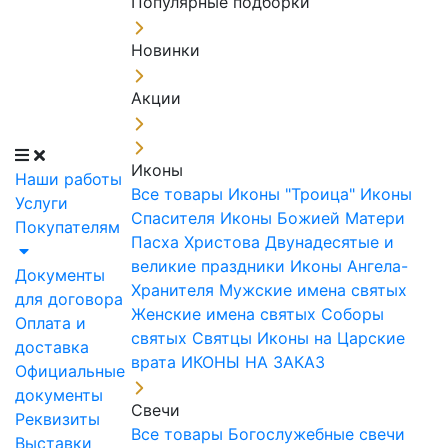
Популярные подборки
Новинки
Акции
Иконы
Наши работы
Все товары
Иконы "Троица"
Иконы
Услуги
Спасителя
Иконы Божией Матери
Покупателям
Пасха Христова
Двунадесятые и
великие праздники
Иконы Ангела-
Документы
Хранителя
Мужские имена святых
для договора
Женские имена святых
Соборы
Оплата и
святых
Святцы
Иконы на Царские
доставка
врата
ИКОНЫ НА ЗАКАЗ
Официальные
документы
Свечи
Реквизиты
Все товары
Богослужебные свечи
Выставки