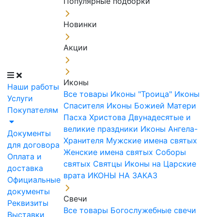
Популярные подборки
Новинки
Акции
Иконы
Наши работы
Все товары
Иконы "Троица"
Иконы
Услуги
Спасителя
Иконы Божией Матери
Покупателям
Пасха Христова
Двунадесятые и
великие праздники
Иконы Ангела-
Документы
Хранителя
Мужские имена святых
для договора
Женские имена святых
Соборы
Оплата и
святых
Святцы
Иконы на Царские
доставка
врата
ИКОНЫ НА ЗАКАЗ
Официальные
документы
Свечи
Реквизиты
Все товары
Богослужебные свечи
Выставки