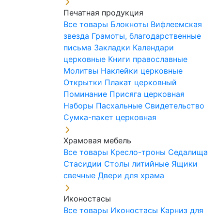
Печатная продукция
Все товары
Блокноты
Вифлеемская
звезда
Грамоты, благодарственные
письма
Закладки
Календари
церковные
Книги православные
Молитвы
Наклейки церковные
Открытки
Плакат церковный
Поминание
Присяга церковная
Наборы Пасхальные
Свидетельство
Сумка-пакет церковная
Храмовая мебель
Все товары
Кресло-троны
Седалища
Стасидии
Столы литийные
Ящики
свечные
Двери для храма
Иконостасы
Все товары
Иконостасы
Карниз для