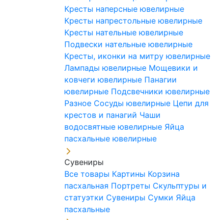
Кресты наперсные ювелирные
Кресты напрестольные ювелирные
Кресты нательные ювелирные
Подвески нательные ювелирные
Кресты, иконки на митру ювелирные
Лампады ювелирные
Мощевики и
ковчеги ювелирные
Панагии
ювелирные
Подсвечники ювелирные
Разное
Сосуды ювелирные
Цепи для
крестов и панагий
Чаши
водосвятные ювелирные
Яйца
пасхальные ювелирные
Сувениры
Все товары
Картины
Корзина
пасхальная
Портреты
Скульптуры и
статуэтки
Сувениры
Сумки
Яйца
пасхальные