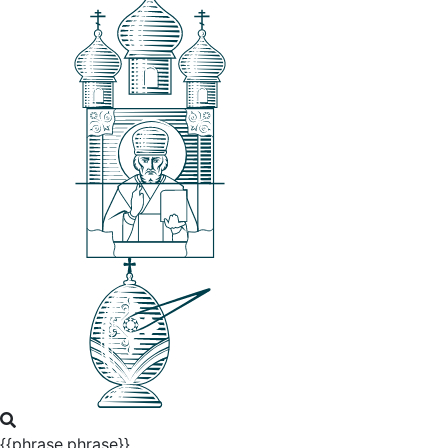
{{phrase.phrase}}