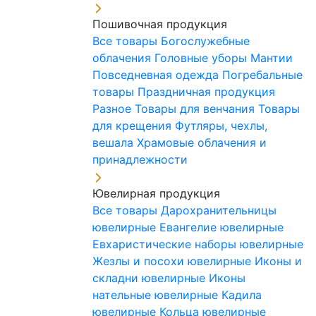
Пошивочная продукция
Все товары
Богослужебные
облачения
Головные уборы
Мантии
Повседневная одежда
Погребальные
товары
Праздничная продукция
Разное
Товары для венчания
Товары
для крещения
Футляры, чехлы,
вешала
Храмовые облачения и
принадлежности
Ювелирная продукция
Все товары
Дарохранительницы
ювелирные
Евангелие ювелирные
Евхаристические наборы ювелирные
Жезлы и посохи ювелирные
Иконы и
складни ювелирные
Иконы
нательные ювелирные
Кадила
ювелирные
Кольца ювелирные