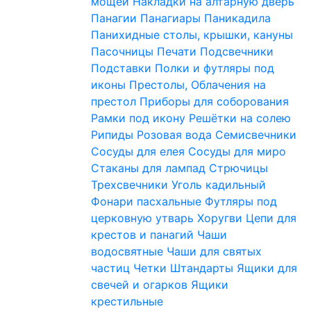
мощей
Накладки на алтарную дверь
Панагии
Панагиары
Паникадила
Панихидные столы, крышки, кануны
Пасочницы
Печати
Подсвечники
Подставки
Полки и футляры под
иконы
Престолы, Облачения на
престол
Приборы для соборования
Рамки под икону
Решётки на солею
Рипиды
Розовая вода
Семисвечники
Сосуды для елея
Сосуды для миро
Стаканы для лампад
Стрючицы
Трехсвечники
Уголь кадильный
Фонари пасхальные
Футляры под
церковную утварь
Хоругви
Цепи для
крестов и панагий
Чаши
водосвятные
Чаши для святых
частиц
Четки
Штандарты
Ящики для
свечей и огарков
Ящики
крестильные