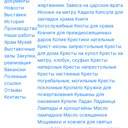
документы
жертвенник
Завеса на царские врата
Новости
Иконки на митру
Кадила
Капсула для
Выставки
закладки храма
Книги
История
богослужебные
Киоты для храма
Производство
Ковчеги для преждеосвященных
Наши работы
даров
Копие
Крестики нательные
Храм
Музей
Крест-иконы запрестольные
Кресты
Выставочные
для дома
Кресты на купол
Кресты на
залы
Закупки,
митру, клобук, скуфью
Кресты
реализация
наперсные
Кресты напрестольные
Вакансии
Кресты настенные
Кресты
Полезные
погребальные, могильные
Кресты
ссылки
поклонные
Кропило
Кружки для
Отзывы
пожертвования
Кувшины для
Контакты
омовения
Купели
Ладан
Ладаница
Лампады и кронштейны
Масло
лампадное
Масло освященное
Мощевики и ковчеги для святых