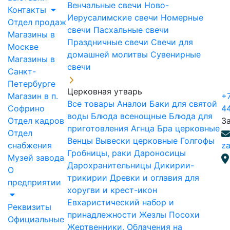
Венчальные свечи
Ново-
Контакты
Иерусалимские свечи
Номерные
Отдел продаж
свечи
Пасхальные свечи
Магазины в
Праздничные свечи
Свечи для
Москве
домашней молитвы
Сувенирные
Магазины в
свечи
Санкт-
Петербурге
Церковная утварь
Магазин в п.
+7
Все товары
Аналои
Баки для святой
Софрино
4
воды
Блюда всенощные
Блюда для
Отдел кадров
З
приготовления Агнца
Бра церковные
Отдел
Венцы
Вывески церковные
Голгофы
снабжения
za
Гробницы, раки
Дароносицы
Музей завода
Дарохранительницы
Дикирии-
О
трикирии
Древки и оглавия для
предприятии
хоругви и крест-икон
Евхаристический набор и
Реквизиты
принадлежности
Жезлы Посохи
Официальные
Жертвенники, Облачения на