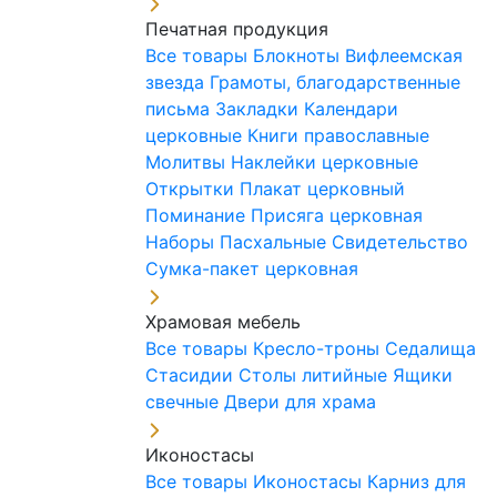
Печатная продукция
Все товары
Блокноты
Вифлеемская
звезда
Грамоты, благодарственные
письма
Закладки
Календари
церковные
Книги православные
Молитвы
Наклейки церковные
Открытки
Плакат церковный
Поминание
Присяга церковная
Наборы Пасхальные
Свидетельство
Сумка-пакет церковная
Храмовая мебель
Все товары
Кресло-троны
Седалища
Стасидии
Столы литийные
Ящики
свечные
Двери для храма
Иконостасы
Все товары
Иконостасы
Карниз для