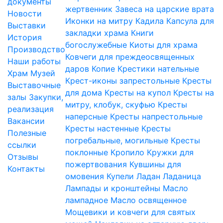
документы
жертвенник
Завеса на царские врата
Новости
Иконки на митру
Кадила
Капсула для
Выставки
закладки храма
Книги
История
богослужебные
Киоты для храма
Производство
Ковчеги для преждеосвященных
Наши работы
даров
Копие
Крестики нательные
Храм
Музей
Крест-иконы запрестольные
Кресты
Выставочные
для дома
Кресты на купол
Кресты на
залы
Закупки,
митру, клобук, скуфью
Кресты
реализация
наперсные
Кресты напрестольные
Вакансии
Кресты настенные
Кресты
Полезные
погребальные, могильные
Кресты
ссылки
поклонные
Кропило
Кружки для
Отзывы
пожертвования
Кувшины для
Контакты
омовения
Купели
Ладан
Ладаница
Лампады и кронштейны
Масло
лампадное
Масло освященное
Мощевики и ковчеги для святых