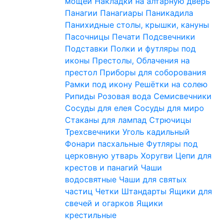
мощей
Накладки на алтарную дверь
Панагии
Панагиары
Паникадила
Панихидные столы, крышки, кануны
Пасочницы
Печати
Подсвечники
Подставки
Полки и футляры под
иконы
Престолы, Облачения на
престол
Приборы для соборования
Рамки под икону
Решётки на солею
Рипиды
Розовая вода
Семисвечники
Сосуды для елея
Сосуды для миро
Стаканы для лампад
Стрючицы
Трехсвечники
Уголь кадильный
Фонари пасхальные
Футляры под
церковную утварь
Хоругви
Цепи для
крестов и панагий
Чаши
водосвятные
Чаши для святых
частиц
Четки
Штандарты
Ящики для
свечей и огарков
Ящики
крестильные