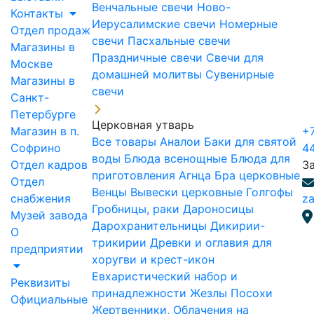
Венчальные свечи
Ново-
Контакты
Иерусалимские свечи
Номерные
Отдел продаж
свечи
Пасхальные свечи
Магазины в
Праздничные свечи
Свечи для
Москве
домашней молитвы
Сувенирные
Магазины в
свечи
Санкт-
Петербурге
Церковная утварь
Магазин в п.
+7
Все товары
Аналои
Баки для святой
Софрино
4
воды
Блюда всенощные
Блюда для
Отдел кадров
З
приготовления Агнца
Бра церковные
Отдел
Венцы
Вывески церковные
Голгофы
снабжения
za
Гробницы, раки
Дароносицы
Музей завода
Дарохранительницы
Дикирии-
О
трикирии
Древки и оглавия для
предприятии
хоругви и крест-икон
Евхаристический набор и
Реквизиты
принадлежности
Жезлы Посохи
Официальные
Жертвенники, Облачения на