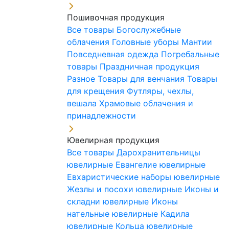
Пошивочная продукция
Все товары
Богослужебные
облачения
Головные уборы
Мантии
Повседневная одежда
Погребальные
товары
Праздничная продукция
Разное
Товары для венчания
Товары
для крещения
Футляры, чехлы,
вешала
Храмовые облачения и
принадлежности
Ювелирная продукция
Все товары
Дарохранительницы
ювелирные
Евангелие ювелирные
Евхаристические наборы ювелирные
Жезлы и посохи ювелирные
Иконы и
складни ювелирные
Иконы
нательные ювелирные
Кадила
ювелирные
Кольца ювелирные