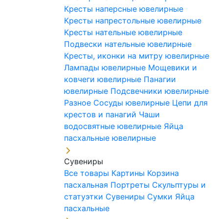
Кресты наперсные ювелирные
Кресты напрестольные ювелирные
Кресты нательные ювелирные
Подвески нательные ювелирные
Кресты, иконки на митру ювелирные
Лампады ювелирные
Мощевики и
ковчеги ювелирные
Панагии
ювелирные
Подсвечники ювелирные
Разное
Сосуды ювелирные
Цепи для
крестов и панагий
Чаши
водосвятные ювелирные
Яйца
пасхальные ювелирные
Сувениры
Все товары
Картины
Корзина
пасхальная
Портреты
Скульптуры и
статуэтки
Сувениры
Сумки
Яйца
пасхальные