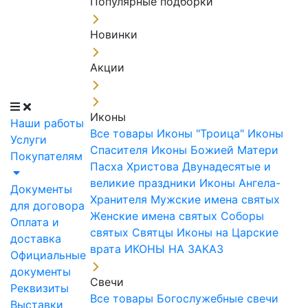
Популярные подборки
Новинки
Акции
Иконы
Наши работы
Все товары
Иконы "Троица"
Иконы
Услуги
Спасителя
Иконы Божией Матери
Покупателям
Пасха Христова
Двунадесятые и
великие праздники
Иконы Ангела-
Документы
Хранителя
Мужские имена святых
для договора
Женские имена святых
Соборы
Оплата и
святых
Святцы
Иконы на Царские
доставка
врата
ИКОНЫ НА ЗАКАЗ
Официальные
документы
Свечи
Реквизиты
Все товары
Богослужебные свечи
Выставки