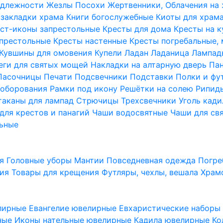
надлежности
Жезлы Посохи
Жертвенники, Облачения на
 закладки храма
Книги богослужебные
Киоты для храм
ст-иконы запрестольные
Кресты для дома
Кресты на 
апрестольные
Кресты настенные
Кресты погребальные,
Кувшины для омовения
Купели
Ладан
Ладаница
Лампад
еги для святых мощей
Накладки на алтарную дверь
Па
Пасочницы
Печати
Подсвечники
Подставки
Полки и фу
соборования
Рамки под икону
Решётки на солею
Рипи
таканы для лампад
Стрючицы
Трехсвечники
Уголь кад
для крестов и панагий
Чаши водосвятные
Чаши для св
ьные
ия
Головные уборы
Мантии
Повседневная одежда
Погре
ния
Товары для крещения
Футляры, чехлы, вешала
Храм
лирные
Евангелие ювелирные
Евхаристические набор
рные
Иконы нательные ювелирные
Кадила ювелирные
Ко