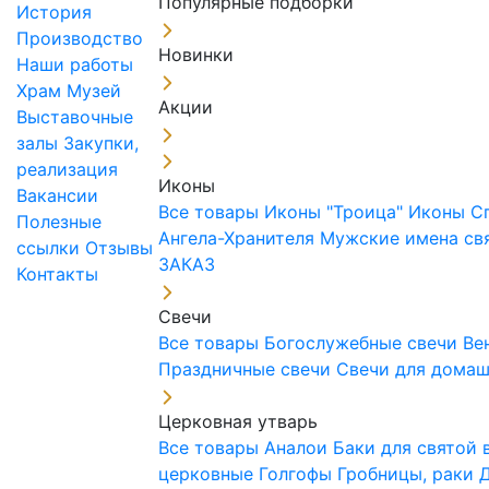
Популярные подборки
История
Производство
Новинки
Наши работы
Храм
Музей
Акции
Выставочные
залы
Закупки,
реализация
Иконы
Вакансии
Все товары
Иконы "Троица"
Иконы С
Полезные
Ангела-Хранителя
Мужские имена св
ссылки
Отзывы
ЗАКАЗ
Контакты
Свечи
Все товары
Богослужебные свечи
Ве
Праздничные свечи
Свечи для дома
Церковная утварь
Все товары
Аналои
Баки для святой
церковные
Голгофы
Гробницы, раки