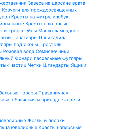
 жертвенник
Завеса на царские врата
а
Ковчеги для преждеосвященных
купол
Кресты на митру, клобук,
 могильные
Кресты поклонные
ы и кронштейны
Масло лампадное
нагии
Панагиары
Паникадила
тляры под иконы
Престолы,
ды
Розовая вода
Семисвечники
ильный
Фонари пасхальные
Футляры
ятых частиц
Четки
Штандарты
Ящики
бальные товары
Праздничная
овые облачения и принадлежности
ы ювелирные
Жезлы и посохи
льца ювелирные
Кресты наперсные