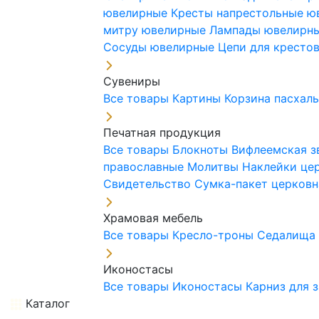
ювелирные
Кресты напрестольные 
митру ювелирные
Лампады ювелирн
Сосуды ювелирные
Цепи для кресто
Сувениры
Все товары
Картины
Корзина пасхал
Печатная продукция
Все товары
Блокноты
Вифлеемская з
православные
Молитвы
Наклейки це
Свидетельство
Сумка-пакет церковн
Храмовая мебель
Все товары
Кресло-троны
Седалищ
Иконостасы
Все товары
Иконостасы
Карниз для 
Каталог