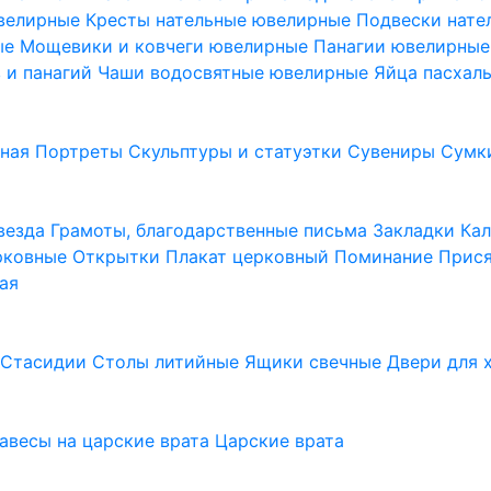
ювелирные
Кресты нательные ювелирные
Подвески нат
ые
Мощевики и ковчеги ювелирные
Панагии ювелирны
в и панагий
Чаши водосвятные ювелирные
Яйца пасхал
ьная
Портреты
Скульптуры и статуэтки
Сувениры
Сумк
везда
Грамоты, благодарственные письма
Закладки
Ка
рковные
Открытки
Плакат церковный
Поминание
Прися
ая
а
Стасидии
Столы литийные
Ящики свечные
Двери для 
завесы на царские врата
Царские врата