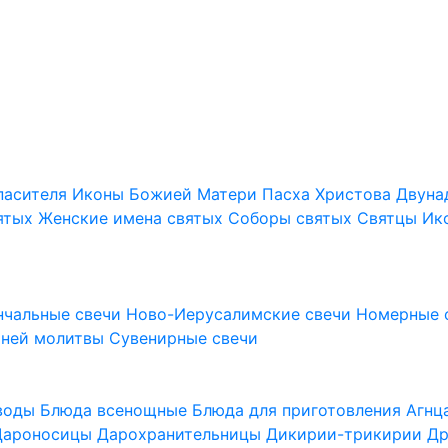
пасителя
Иконы Божией Матери
Пасха Христова
Двуна
ятых
Женские имена святых
Соборы святых
Святцы
Ик
нчальные свечи
Ново-Иерусалимские свечи
Номерные 
шней молитвы
Сувенирные свечи
 воды
Блюда всенощные
Блюда для приготовления Агн
Дароносицы
Дарохранительницы
Дикирии-трикирии
Др