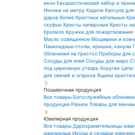
икон
Евхаристический набор и при
Иконки на митру
Кадила
Капсула для
даров
Копие
Крестики нательные
Кре
скуфью
Кресты наперсные
Кресты н
Кропило
Кружки для пожертвования
Масло освященное
Мощевики и ковч
Панихидные столы, крышки, кануны
Облачения на престол
Приборы для 
Сосуды для елея
Сосуды для миро
С
под церковную утварь
Хоругви
Цепи 
для свечей и огарков
Ящики крестил
Пошивочная продукция
Все товары
Богослужебные облачен
продукция
Разное
Товары для венча
Ювелирная продукция
Все товары
Дарохранительницы юве
ювелирные
Иконы и складни ювели