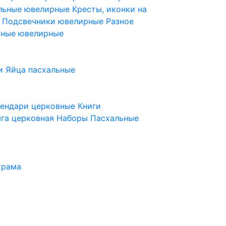
ельные ювелирные
Кресты, иконки на
е
Подсвечники ювелирные
Разное
ьные ювелирные
и
Яйца пасхальные
лендари церковные
Книги
га церковная
Наборы Пасхальные
храма