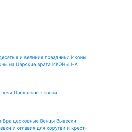
десятые и великие праздники
Иконы
оны на Царские врата
ИКОНЫ НА
свечи
Пасхальные свечи
ца
Бра церковные
Венцы
Вывески
евки и оглавия для хоругви и крест-