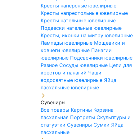
Кресты наперсные ювелирные
Кресты напрестольные ювелирные
Кресты нательные ювелирные
Подвески нательные ювелирные
Кресты, иконки на митру ювелирные
Лампады ювелирные
Мощевики и
ковчеги ювелирные
Панагии
ювелирные
Подсвечники ювелирные
Разное
Сосуды ювелирные
Цепи для
крестов и панагий
Чаши
водосвятные ювелирные
Яйца
пасхальные ювелирные
Сувениры
Все товары
Картины
Корзина
пасхальная
Портреты
Скульптуры и
статуэтки
Сувениры
Сумки
Яйца
пасхальные