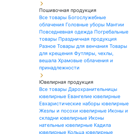
Пошивочная продукция
Все товары
Богослужебные
облачения
Головные уборы
Мантии
Повседневная одежда
Погребальные
товары
Праздничная продукция
Разное
Товары для венчания
Товары
для крещения
Футляры, чехлы,
вешала
Храмовые облачения и
принадлежности
Ювелирная продукция
Все товары
Дарохранительницы
ювелирные
Евангелие ювелирные
Евхаристические наборы ювелирные
Жезлы и посохи ювелирные
Иконы и
складни ювелирные
Иконы
нательные ювелирные
Кадила
ювелирные
Кольца ювелирные