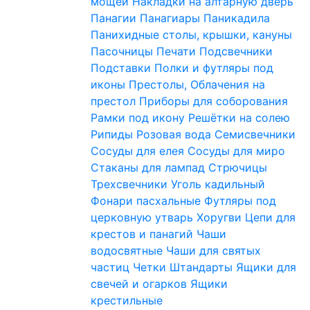
мощей
Накладки на алтарную дверь
Панагии
Панагиары
Паникадила
Панихидные столы, крышки, кануны
Пасочницы
Печати
Подсвечники
Подставки
Полки и футляры под
иконы
Престолы, Облачения на
престол
Приборы для соборования
Рамки под икону
Решётки на солею
Рипиды
Розовая вода
Семисвечники
Сосуды для елея
Сосуды для миро
Стаканы для лампад
Стрючицы
Трехсвечники
Уголь кадильный
Фонари пасхальные
Футляры под
церковную утварь
Хоругви
Цепи для
крестов и панагий
Чаши
водосвятные
Чаши для святых
частиц
Четки
Штандарты
Ящики для
свечей и огарков
Ящики
крестильные