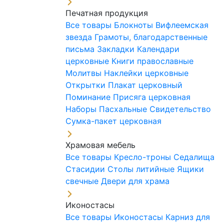
Печатная продукция
Все товары
Блокноты
Вифлеемская
звезда
Грамоты, благодарственные
письма
Закладки
Календари
церковные
Книги православные
Молитвы
Наклейки церковные
Открытки
Плакат церковный
Поминание
Присяга церковная
Наборы Пасхальные
Свидетельство
Сумка-пакет церковная
Храмовая мебель
Все товары
Кресло-троны
Седалища
Стасидии
Столы литийные
Ящики
свечные
Двери для храма
Иконостасы
Все товары
Иконостасы
Карниз для