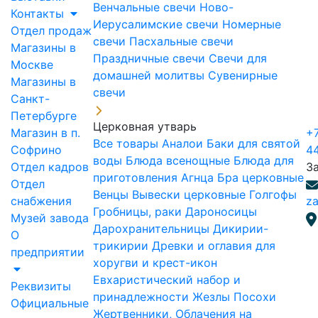
Венчальные свечи
Ново-
Контакты
Иерусалимские свечи
Номерные
Отдел продаж
свечи
Пасхальные свечи
Магазины в
Праздничные свечи
Свечи для
Москве
домашней молитвы
Сувенирные
Магазины в
свечи
Санкт-
Петербурге
Церковная утварь
Магазин в п.
+7
Все товары
Аналои
Баки для святой
Софрино
4
воды
Блюда всенощные
Блюда для
Отдел кадров
З
приготовления Агнца
Бра церковные
Отдел
Венцы
Вывески церковные
Голгофы
снабжения
za
Гробницы, раки
Дароносицы
Музей завода
Дарохранительницы
Дикирии-
О
трикирии
Древки и оглавия для
предприятии
хоругви и крест-икон
Евхаристический набор и
Реквизиты
принадлежности
Жезлы Посохи
Официальные
Жертвенники, Облачения на