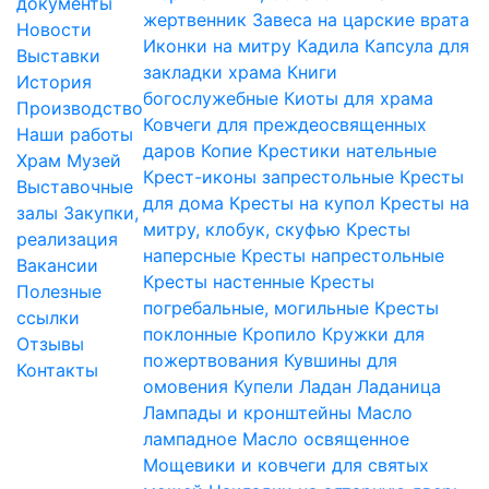
документы
жертвенник
Завеса на царские врата
Новости
Иконки на митру
Кадила
Капсула для
Выставки
закладки храма
Книги
История
богослужебные
Киоты для храма
Производство
Ковчеги для преждеосвященных
Наши работы
даров
Копие
Крестики нательные
Храм
Музей
Крест-иконы запрестольные
Кресты
Выставочные
для дома
Кресты на купол
Кресты на
залы
Закупки,
митру, клобук, скуфью
Кресты
реализация
наперсные
Кресты напрестольные
Вакансии
Кресты настенные
Кресты
Полезные
погребальные, могильные
Кресты
ссылки
поклонные
Кропило
Кружки для
Отзывы
пожертвования
Кувшины для
Контакты
омовения
Купели
Ладан
Ладаница
Лампады и кронштейны
Масло
лампадное
Масло освященное
Мощевики и ковчеги для святых