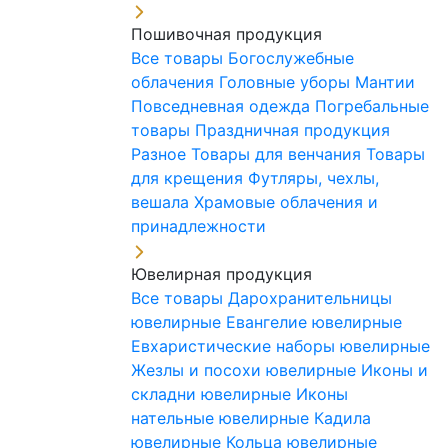
Пошивочная продукция
Все товары
Богослужебные
облачения
Головные уборы
Мантии
Повседневная одежда
Погребальные
товары
Праздничная продукция
Разное
Товары для венчания
Товары
для крещения
Футляры, чехлы,
вешала
Храмовые облачения и
принадлежности
Ювелирная продукция
Все товары
Дарохранительницы
ювелирные
Евангелие ювелирные
Евхаристические наборы ювелирные
Жезлы и посохи ювелирные
Иконы и
складни ювелирные
Иконы
нательные ювелирные
Кадила
ювелирные
Кольца ювелирные