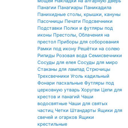
мощей
Накладки на алтарную дверь
Панагии
Панагиары
Паникадила
Панихидные столы, крышки, кануны
Пасочницы
Печати
Подсвечники
Подставки
Полки и футляры под
иконы
Престолы, Облачения на
престол
Приборы для соборования
Рамки под икону
Решётки на солею
Рипиды
Розовая вода
Семисвечники
Сосуды для елея
Сосуды для миро
Стаканы для лампад
Стрючицы
Трехсвечники
Уголь кадильный
Фонари пасхальные
Футляры под
церковную утварь
Хоругви
Цепи для
крестов и панагий
Чаши
водосвятные
Чаши для святых
частиц
Четки
Штандарты
Ящики для
свечей и огарков
Ящики
крестильные