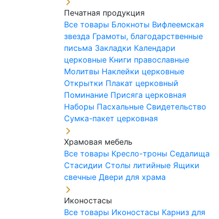
Печатная продукция
Все товары
Блокноты
Вифлеемская
звезда
Грамоты, благодарственные
письма
Закладки
Календари
церковные
Книги православные
Молитвы
Наклейки церковные
Открытки
Плакат церковный
Поминание
Присяга церковная
Наборы Пасхальные
Свидетельство
Сумка-пакет церковная
Храмовая мебель
Все товары
Кресло-троны
Седалища
Стасидии
Столы литийные
Ящики
свечные
Двери для храма
Иконостасы
Все товары
Иконостасы
Карниз для