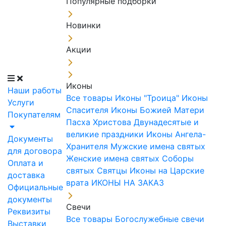
Популярные подборки
Новинки
Акции
Иконы
Наши работы
Все товары
Иконы "Троица"
Иконы
Услуги
Спасителя
Иконы Божией Матери
Покупателям
Пасха Христова
Двунадесятые и
великие праздники
Иконы Ангела-
Документы
Хранителя
Мужские имена святых
для договора
Женские имена святых
Соборы
Оплата и
святых
Святцы
Иконы на Царские
доставка
врата
ИКОНЫ НА ЗАКАЗ
Официальные
документы
Свечи
Реквизиты
Все товары
Богослужебные свечи
Выставки