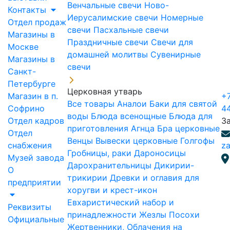
Венчальные свечи
Ново-
Контакты
Иерусалимские свечи
Номерные
Отдел продаж
свечи
Пасхальные свечи
Магазины в
Праздничные свечи
Свечи для
Москве
домашней молитвы
Сувенирные
Магазины в
свечи
Санкт-
Петербурге
Церковная утварь
Магазин в п.
+7
Все товары
Аналои
Баки для святой
Софрино
4
воды
Блюда всенощные
Блюда для
Отдел кадров
З
приготовления Агнца
Бра церковные
Отдел
Венцы
Вывески церковные
Голгофы
снабжения
za
Гробницы, раки
Дароносицы
Музей завода
Дарохранительницы
Дикирии-
О
трикирии
Древки и оглавия для
предприятии
хоругви и крест-икон
Евхаристический набор и
Реквизиты
принадлежности
Жезлы Посохи
Официальные
Жертвенники, Облачения на