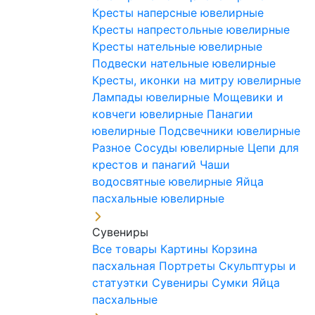
Кресты наперсные ювелирные
Кресты напрестольные ювелирные
Кресты нательные ювелирные
Подвески нательные ювелирные
Кресты, иконки на митру ювелирные
Лампады ювелирные
Мощевики и
ковчеги ювелирные
Панагии
ювелирные
Подсвечники ювелирные
Разное
Сосуды ювелирные
Цепи для
крестов и панагий
Чаши
водосвятные ювелирные
Яйца
пасхальные ювелирные
Сувениры
Все товары
Картины
Корзина
пасхальная
Портреты
Скульптуры и
статуэтки
Сувениры
Сумки
Яйца
пасхальные