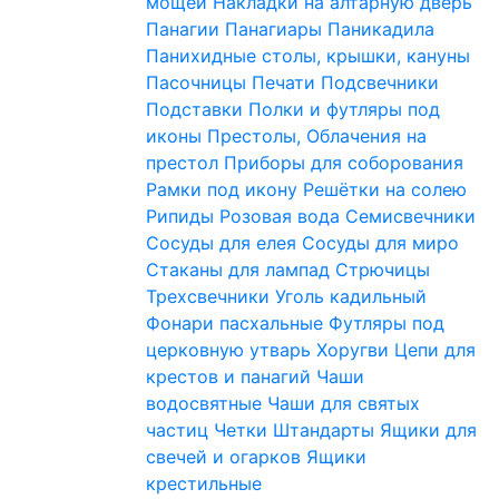
мощей
Накладки на алтарную дверь
Панагии
Панагиары
Паникадила
Панихидные столы, крышки, кануны
Пасочницы
Печати
Подсвечники
Подставки
Полки и футляры под
иконы
Престолы, Облачения на
престол
Приборы для соборования
Рамки под икону
Решётки на солею
Рипиды
Розовая вода
Семисвечники
Сосуды для елея
Сосуды для миро
Стаканы для лампад
Стрючицы
Трехсвечники
Уголь кадильный
Фонари пасхальные
Футляры под
церковную утварь
Хоругви
Цепи для
крестов и панагий
Чаши
водосвятные
Чаши для святых
частиц
Четки
Штандарты
Ящики для
свечей и огарков
Ящики
крестильные