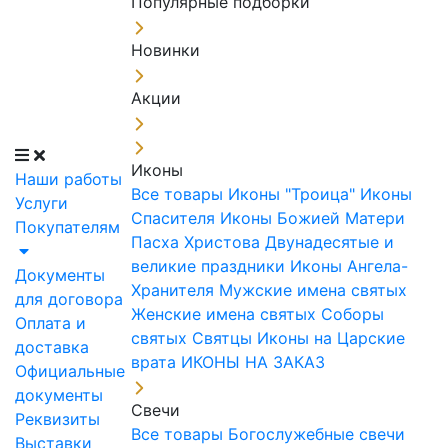
Популярные подборки
Новинки
Акции
Иконы
Наши работы
Все товары
Иконы "Троица"
Иконы
Услуги
Спасителя
Иконы Божией Матери
Покупателям
Пасха Христова
Двунадесятые и
великие праздники
Иконы Ангела-
Документы
Хранителя
Мужские имена святых
для договора
Женские имена святых
Соборы
Оплата и
святых
Святцы
Иконы на Царские
доставка
врата
ИКОНЫ НА ЗАКАЗ
Официальные
документы
Свечи
Реквизиты
Все товары
Богослужебные свечи
Выставки