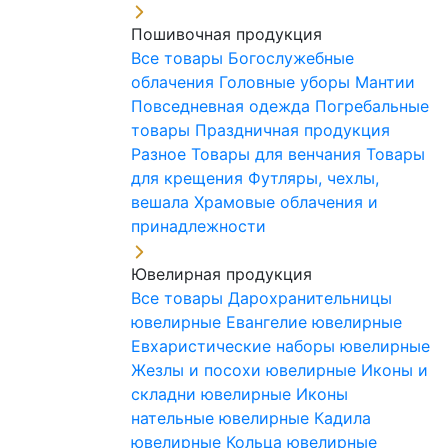
Пошивочная продукция
Все товары
Богослужебные
облачения
Головные уборы
Мантии
Повседневная одежда
Погребальные
товары
Праздничная продукция
Разное
Товары для венчания
Товары
для крещения
Футляры, чехлы,
вешала
Храмовые облачения и
принадлежности
Ювелирная продукция
Все товары
Дарохранительницы
ювелирные
Евангелие ювелирные
Евхаристические наборы ювелирные
Жезлы и посохи ювелирные
Иконы и
складни ювелирные
Иконы
нательные ювелирные
Кадила
ювелирные
Кольца ювелирные