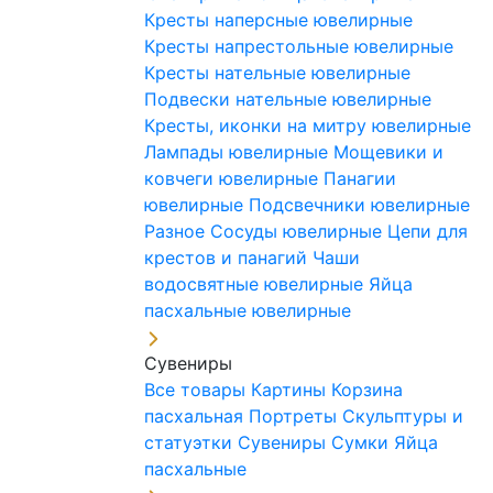
Кресты наперсные ювелирные
Кресты напрестольные ювелирные
Кресты нательные ювелирные
Подвески нательные ювелирные
Кресты, иконки на митру ювелирные
Лампады ювелирные
Мощевики и
ковчеги ювелирные
Панагии
ювелирные
Подсвечники ювелирные
Разное
Сосуды ювелирные
Цепи для
крестов и панагий
Чаши
водосвятные ювелирные
Яйца
пасхальные ювелирные
Сувениры
Все товары
Картины
Корзина
пасхальная
Портреты
Скульптуры и
статуэтки
Сувениры
Сумки
Яйца
пасхальные