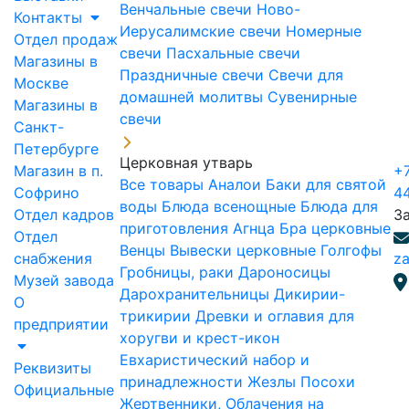
Венчальные свечи
Ново-
Контакты
Иерусалимские свечи
Номерные
Отдел продаж
свечи
Пасхальные свечи
Магазины в
Праздничные свечи
Свечи для
Москве
домашней молитвы
Сувенирные
Магазины в
свечи
Санкт-
Петербурге
Церковная утварь
Магазин в п.
+7
Все товары
Аналои
Баки для святой
Софрино
4
воды
Блюда всенощные
Блюда для
Отдел кадров
З
приготовления Агнца
Бра церковные
Отдел
Венцы
Вывески церковные
Голгофы
снабжения
za
Гробницы, раки
Дароносицы
Музей завода
Дарохранительницы
Дикирии-
О
трикирии
Древки и оглавия для
предприятии
хоругви и крест-икон
Евхаристический набор и
Реквизиты
принадлежности
Жезлы Посохи
Официальные
Жертвенники, Облачения на