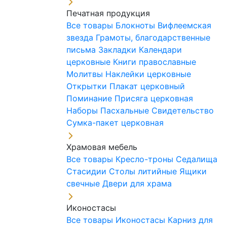
Печатная продукция
Все товары
Блокноты
Вифлеемская
звезда
Грамоты, благодарственные
письма
Закладки
Календари
церковные
Книги православные
Молитвы
Наклейки церковные
Открытки
Плакат церковный
Поминание
Присяга церковная
Наборы Пасхальные
Свидетельство
Сумка-пакет церковная
Храмовая мебель
Все товары
Кресло-троны
Седалища
Стасидии
Столы литийные
Ящики
свечные
Двери для храма
Иконостасы
Все товары
Иконостасы
Карниз для