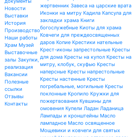
документы
жертвенник
Завеса на царские врата
Новости
Иконки на митру
Кадила
Капсула для
Выставки
закладки храма
Книги
История
богослужебные
Киоты для храма
Производство
Ковчеги для преждеосвященных
Наши работы
даров
Копие
Крестики нательные
Храм
Музей
Крест-иконы запрестольные
Кресты
Выставочные
для дома
Кресты на купол
Кресты на
залы
Закупки,
митру, клобук, скуфью
Кресты
реализация
наперсные
Кресты напрестольные
Вакансии
Кресты настенные
Кресты
Полезные
погребальные, могильные
Кресты
ссылки
поклонные
Кропило
Кружки для
Отзывы
пожертвования
Кувшины для
Контакты
омовения
Купели
Ладан
Ладаница
Лампады и кронштейны
Масло
лампадное
Масло освященное
Мощевики и ковчеги для святых