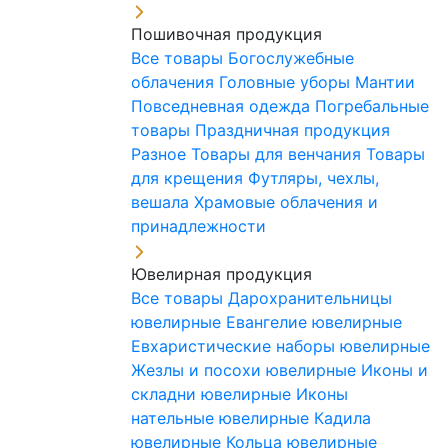
Пошивочная продукция
Все товары
Богослужебные
облачения
Головные уборы
Мантии
Повседневная одежда
Погребальные
товары
Праздничная продукция
Разное
Товары для венчания
Товары
для крещения
Футляры, чехлы,
вешала
Храмовые облачения и
принадлежности
Ювелирная продукция
Все товары
Дарохранительницы
ювелирные
Евангелие ювелирные
Евхаристические наборы ювелирные
Жезлы и посохи ювелирные
Иконы и
складни ювелирные
Иконы
нательные ювелирные
Кадила
ювелирные
Кольца ювелирные