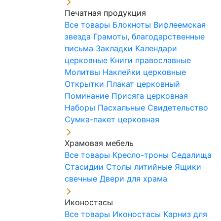
Печатная продукция
Все товары
Блокноты
Вифлеемская
звезда
Грамоты, благодарственные
письма
Закладки
Календари
церковные
Книги православные
Молитвы
Наклейки церковные
Открытки
Плакат церковный
Поминание
Присяга церковная
Наборы Пасхальные
Свидетельство
Сумка-пакет церковная
Храмовая мебель
Все товары
Кресло-троны
Седалища
Стасидии
Столы литийные
Ящики
свечные
Двери для храма
Иконостасы
Все товары
Иконостасы
Карниз для