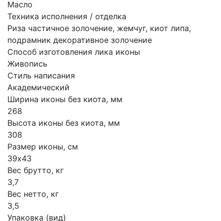
Масло
Техника исполнения / отделка
Риза частичное золочение, жемчуг, киот липа,
подрамник декоративное золочение
Способ изготовления лика иконы
Живопись
Стиль написания
Академический
Ширина иконы без киота, мм
268
Высота иконы без киота, мм
308
Размер иконы, см
39х43
Вес брутто, кг
3,7
Вес нетто, кг
3,5
Упаковка (вид)