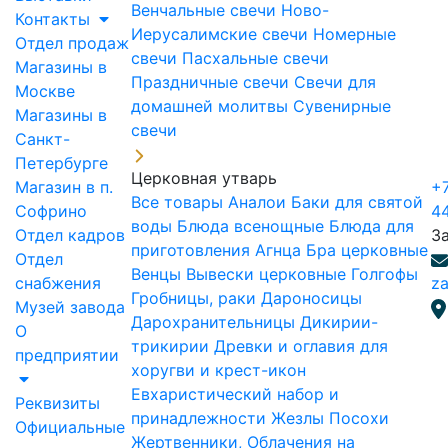
Венчальные свечи
Ново-
Контакты
Иерусалимские свечи
Номерные
Отдел продаж
свечи
Пасхальные свечи
Магазины в
Праздничные свечи
Свечи для
Москве
домашней молитвы
Сувенирные
Магазины в
свечи
Санкт-
Петербурге
Церковная утварь
Магазин в п.
+7
Все товары
Аналои
Баки для святой
Софрино
4
воды
Блюда всенощные
Блюда для
Отдел кадров
З
приготовления Агнца
Бра церковные
Отдел
Венцы
Вывески церковные
Голгофы
снабжения
za
Гробницы, раки
Дароносицы
Музей завода
Дарохранительницы
Дикирии-
О
трикирии
Древки и оглавия для
предприятии
хоругви и крест-икон
Евхаристический набор и
Реквизиты
принадлежности
Жезлы Посохи
Официальные
Жертвенники, Облачения на