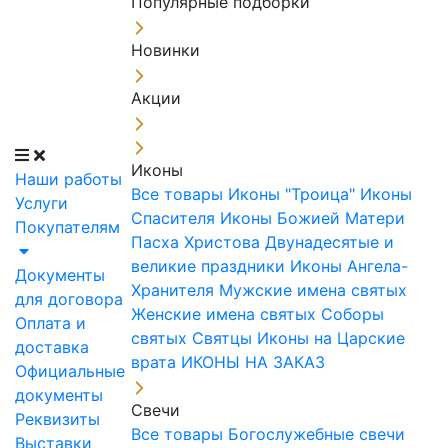
Популярные подборки
Новинки
Акции
Иконы
Наши работы
Все товары
Иконы "Троица"
Иконы
Услуги
Спасителя
Иконы Божией Матери
Покупателям
Пасха Христова
Двунадесятые и
великие праздники
Иконы Ангела-
Документы
Хранителя
Мужские имена святых
для договора
Женские имена святых
Соборы
Оплата и
святых
Святцы
Иконы на Царские
доставка
врата
ИКОНЫ НА ЗАКАЗ
Официальные
документы
Свечи
Реквизиты
Все товары
Богослужебные свечи
Выставки