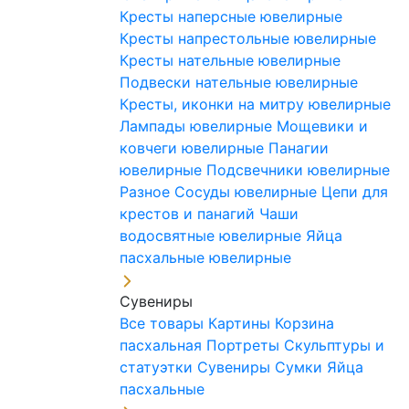
Кресты наперсные ювелирные
Кресты напрестольные ювелирные
Кресты нательные ювелирные
Подвески нательные ювелирные
Кресты, иконки на митру ювелирные
Лампады ювелирные
Мощевики и
ковчеги ювелирные
Панагии
ювелирные
Подсвечники ювелирные
Разное
Сосуды ювелирные
Цепи для
крестов и панагий
Чаши
водосвятные ювелирные
Яйца
пасхальные ювелирные
Сувениры
Все товары
Картины
Корзина
пасхальная
Портреты
Скульптуры и
статуэтки
Сувениры
Сумки
Яйца
пасхальные