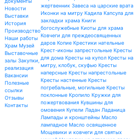
документы
жертвенник
Завеса на царские врата
Новости
Иконки на митру
Кадила
Капсула для
Выставки
закладки храма
Книги
История
богослужебные
Киоты для храма
Производство
Ковчеги для преждеосвященных
Наши работы
даров
Копие
Крестики нательные
Храм
Музей
Крест-иконы запрестольные
Кресты
Выставочные
для дома
Кресты на купол
Кресты на
залы
Закупки,
митру, клобук, скуфью
Кресты
реализация
наперсные
Кресты напрестольные
Вакансии
Кресты настенные
Кресты
Полезные
погребальные, могильные
Кресты
ссылки
поклонные
Кропило
Кружки для
Отзывы
пожертвования
Кувшины для
Контакты
омовения
Купели
Ладан
Ладаница
Лампады и кронштейны
Масло
лампадное
Масло освященное
Мощевики и ковчеги для святых