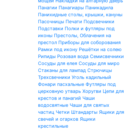
мощей
Накладки на алтарную дверь
Панагии
Панагиары
Паникадила
Панихидные столы, крышки, кануны
Пасочницы
Печати
Подсвечники
Подставки
Полки и футляры под
иконы
Престолы, Облачения на
престол
Приборы для соборования
Рамки под икону
Решётки на солею
Рипиды
Розовая вода
Семисвечники
Сосуды для елея
Сосуды для миро
Стаканы для лампад
Стрючицы
Трехсвечники
Уголь кадильный
Фонари пасхальные
Футляры под
церковную утварь
Хоругви
Цепи для
крестов и панагий
Чаши
водосвятные
Чаши для святых
частиц
Четки
Штандарты
Ящики для
свечей и огарков
Ящики
крестильные