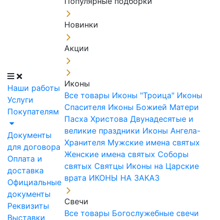
Популярные подборки
Новинки
Акции
Иконы
Наши работы
Все товары
Иконы "Троица"
Иконы
Услуги
Спасителя
Иконы Божией Матери
Покупателям
Пасха Христова
Двунадесятые и
великие праздники
Иконы Ангела-
Документы
Хранителя
Мужские имена святых
для договора
Женские имена святых
Соборы
Оплата и
святых
Святцы
Иконы на Царские
доставка
врата
ИКОНЫ НА ЗАКАЗ
Официальные
документы
Свечи
Реквизиты
Все товары
Богослужебные свечи
Выставки