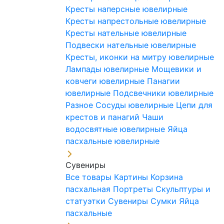
Кресты наперсные ювелирные
Кресты напрестольные ювелирные
Кресты нательные ювелирные
Подвески нательные ювелирные
Кресты, иконки на митру ювелирные
Лампады ювелирные
Мощевики и
ковчеги ювелирные
Панагии
ювелирные
Подсвечники ювелирные
Разное
Сосуды ювелирные
Цепи для
крестов и панагий
Чаши
водосвятные ювелирные
Яйца
пасхальные ювелирные
Сувениры
Все товары
Картины
Корзина
пасхальная
Портреты
Скульптуры и
статуэтки
Сувениры
Сумки
Яйца
пасхальные