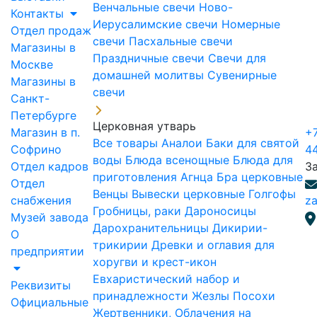
Венчальные свечи
Ново-
Контакты
Иерусалимские свечи
Номерные
Отдел продаж
свечи
Пасхальные свечи
Магазины в
Праздничные свечи
Свечи для
Москве
домашней молитвы
Сувенирные
Магазины в
свечи
Санкт-
Петербурге
Церковная утварь
Магазин в п.
+7
Все товары
Аналои
Баки для святой
Софрино
4
воды
Блюда всенощные
Блюда для
Отдел кадров
З
приготовления Агнца
Бра церковные
Отдел
Венцы
Вывески церковные
Голгофы
снабжения
za
Гробницы, раки
Дароносицы
Музей завода
Дарохранительницы
Дикирии-
О
трикирии
Древки и оглавия для
предприятии
хоругви и крест-икон
Евхаристический набор и
Реквизиты
принадлежности
Жезлы Посохи
Официальные
Жертвенники, Облачения на