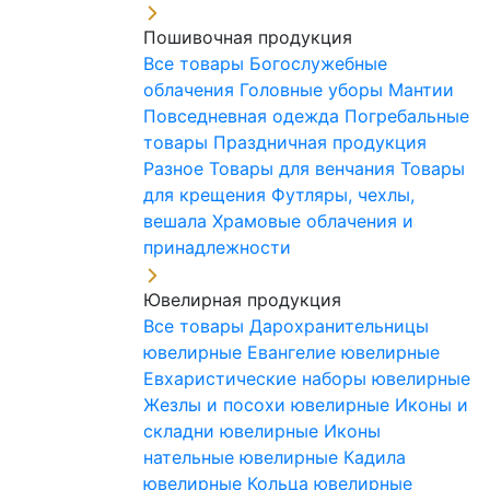
Пошивочная продукция
Все товары
Богослужебные
облачения
Головные уборы
Мантии
Повседневная одежда
Погребальные
товары
Праздничная продукция
Разное
Товары для венчания
Товары
для крещения
Футляры, чехлы,
вешала
Храмовые облачения и
принадлежности
Ювелирная продукция
Все товары
Дарохранительницы
ювелирные
Евангелие ювелирные
Евхаристические наборы ювелирные
Жезлы и посохи ювелирные
Иконы и
складни ювелирные
Иконы
нательные ювелирные
Кадила
ювелирные
Кольца ювелирные