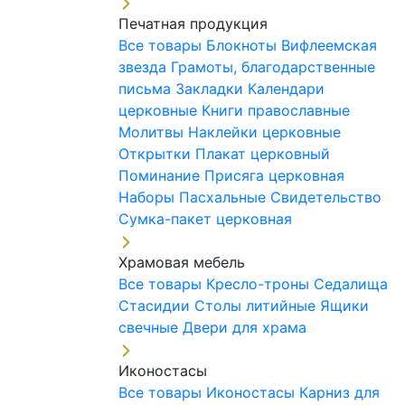
Печатная продукция
Все товары
Блокноты
Вифлеемская
звезда
Грамоты, благодарственные
письма
Закладки
Календари
церковные
Книги православные
Молитвы
Наклейки церковные
Открытки
Плакат церковный
Поминание
Присяга церковная
Наборы Пасхальные
Свидетельство
Сумка-пакет церковная
Храмовая мебель
Все товары
Кресло-троны
Седалища
Стасидии
Столы литийные
Ящики
свечные
Двери для храма
Иконостасы
Все товары
Иконостасы
Карниз для