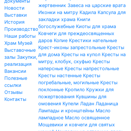
документы
жертвенник
Завеса на царские врата
Новости
Иконки на митру
Кадила
Капсула для
Выставки
закладки храма
Книги
История
богослужебные
Киоты для храма
Производство
Ковчеги для преждеосвященных
Наши работы
даров
Копие
Крестики нательные
Храм
Музей
Крест-иконы запрестольные
Кресты
Выставочные
для дома
Кресты на купол
Кресты на
залы
Закупки,
митру, клобук, скуфью
Кресты
реализация
наперсные
Кресты напрестольные
Вакансии
Кресты настенные
Кресты
Полезные
погребальные, могильные
Кресты
ссылки
поклонные
Кропило
Кружки для
Отзывы
пожертвования
Кувшины для
Контакты
омовения
Купели
Ладан
Ладаница
Лампады и кронштейны
Масло
лампадное
Масло освященное
Мощевики и ковчеги для святых