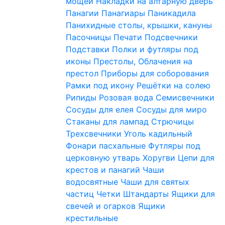
мощей
Накладки на алтарную дверь
Панагии
Панагиары
Паникадила
Панихидные столы, крышки, кануны
Пасочницы
Печати
Подсвечники
Подставки
Полки и футляры под
иконы
Престолы, Облачения на
престол
Приборы для соборования
Рамки под икону
Решётки на солею
Рипиды
Розовая вода
Семисвечники
Сосуды для елея
Сосуды для миро
Стаканы для лампад
Стрючицы
Трехсвечники
Уголь кадильный
Фонари пасхальные
Футляры под
церковную утварь
Хоругви
Цепи для
крестов и панагий
Чаши
водосвятные
Чаши для святых
частиц
Четки
Штандарты
Ящики для
свечей и огарков
Ящики
крестильные