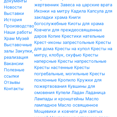
документы
жертвенник
Завеса на царские врата
Новости
Иконки на митру
Кадила
Капсула для
Выставки
закладки храма
Книги
История
богослужебные
Киоты для храма
Производство
Ковчеги для преждеосвященных
Наши работы
даров
Копие
Крестики нательные
Храм
Музей
Крест-иконы запрестольные
Кресты
Выставочные
для дома
Кресты на купол
Кресты на
залы
Закупки,
митру, клобук, скуфью
Кресты
реализация
наперсные
Кресты напрестольные
Вакансии
Кресты настенные
Кресты
Полезные
погребальные, могильные
Кресты
ссылки
поклонные
Кропило
Кружки для
Отзывы
пожертвования
Кувшины для
Контакты
омовения
Купели
Ладан
Ладаница
Лампады и кронштейны
Масло
лампадное
Масло освященное
Мощевики и ковчеги для святых