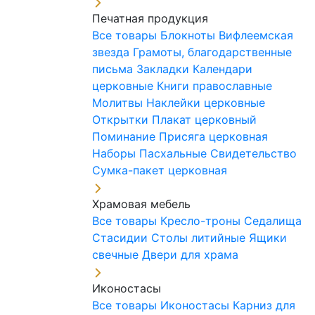
Печатная продукция
Все товары
Блокноты
Вифлеемская
звезда
Грамоты, благодарственные
письма
Закладки
Календари
церковные
Книги православные
Молитвы
Наклейки церковные
Открытки
Плакат церковный
Поминание
Присяга церковная
Наборы Пасхальные
Свидетельство
Сумка-пакет церковная
Храмовая мебель
Все товары
Кресло-троны
Седалища
Стасидии
Столы литийные
Ящики
свечные
Двери для храма
Иконостасы
Все товары
Иконостасы
Карниз для