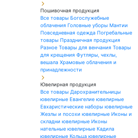
Пошивочная продукция
Все товары
Богослужебные
облачения
Головные уборы
Мантии
Повседневная одежда
Погребальные
товары
Праздничная продукция
Разное
Товары для венчания
Товары
для крещения
Футляры, чехлы,
вешала
Храмовые облачения и
принадлежности
Ювелирная продукция
Все товары
Дарохранительницы
ювелирные
Евангелие ювелирные
Евхаристические наборы ювелирные
Жезлы и посохи ювелирные
Иконы и
складни ювелирные
Иконы
нательные ювелирные
Кадила
ювелирные
Кольца ювелирные