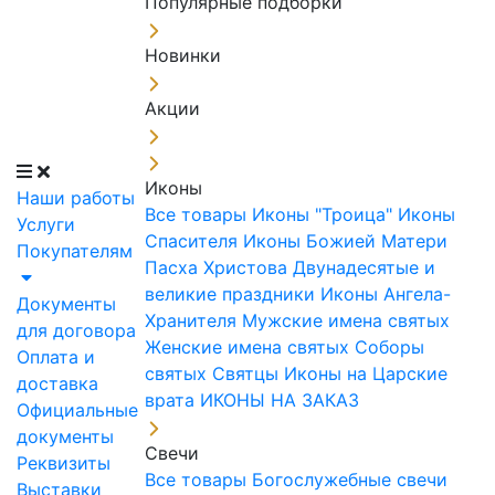
Популярные подборки
Новинки
Акции
Иконы
Наши работы
Все товары
Иконы "Троица"
Иконы
Услуги
Спасителя
Иконы Божией Матери
Покупателям
Пасха Христова
Двунадесятые и
великие праздники
Иконы Ангела-
Документы
Хранителя
Мужские имена святых
для договора
Женские имена святых
Соборы
Оплата и
святых
Святцы
Иконы на Царские
доставка
врата
ИКОНЫ НА ЗАКАЗ
Официальные
документы
Свечи
Реквизиты
Все товары
Богослужебные свечи
Выставки