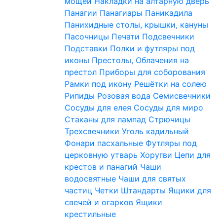
мощей
Накладки на алтарную дверь
Панагии
Панагиары
Паникадила
Панихидные столы, крышки, кануны
Пасочницы
Печати
Подсвечники
Подставки
Полки и футляры под
иконы
Престолы, Облачения на
престол
Приборы для соборования
Рамки под икону
Решётки на солею
Рипиды
Розовая вода
Семисвечники
Сосуды для елея
Сосуды для миро
Стаканы для лампад
Стрючицы
Трехсвечники
Уголь кадильный
Фонари пасхальные
Футляры под
церковную утварь
Хоругви
Цепи для
крестов и панагий
Чаши
водосвятные
Чаши для святых
частиц
Четки
Штандарты
Ящики для
свечей и огарков
Ящики
крестильные