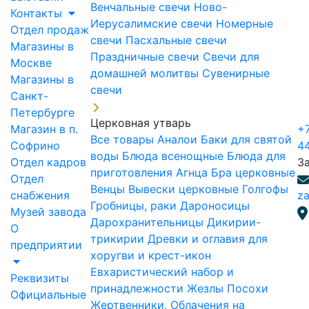
Венчальные свечи
Ново-
Контакты
Иерусалимские свечи
Номерные
Отдел продаж
свечи
Пасхальные свечи
Магазины в
Праздничные свечи
Свечи для
Москве
домашней молитвы
Сувенирные
Магазины в
свечи
Санкт-
Петербурге
Церковная утварь
Магазин в п.
+7
Все товары
Аналои
Баки для святой
Софрино
4
воды
Блюда всенощные
Блюда для
Отдел кадров
З
приготовления Агнца
Бра церковные
Отдел
Венцы
Вывески церковные
Голгофы
снабжения
za
Гробницы, раки
Дароносицы
Музей завода
Дарохранительницы
Дикирии-
О
трикирии
Древки и оглавия для
предприятии
хоругви и крест-икон
Евхаристический набор и
Реквизиты
принадлежности
Жезлы Посохи
Официальные
Жертвенники, Облачения на