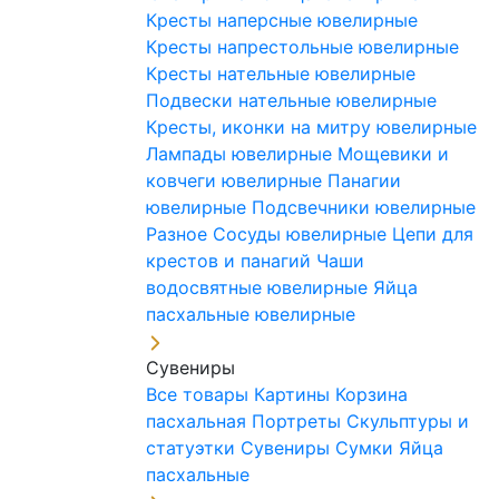
Кресты наперсные ювелирные
Кресты напрестольные ювелирные
Кресты нательные ювелирные
Подвески нательные ювелирные
Кресты, иконки на митру ювелирные
Лампады ювелирные
Мощевики и
ковчеги ювелирные
Панагии
ювелирные
Подсвечники ювелирные
Разное
Сосуды ювелирные
Цепи для
крестов и панагий
Чаши
водосвятные ювелирные
Яйца
пасхальные ювелирные
Сувениры
Все товары
Картины
Корзина
пасхальная
Портреты
Скульптуры и
статуэтки
Сувениры
Сумки
Яйца
пасхальные