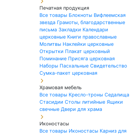
Печатная продукция
Все товары
Блокноты
Вифлеемская
звезда
Грамоты, благодарственные
письма
Закладки
Календари
церковные
Книги православные
Молитвы
Наклейки церковные
Открытки
Плакат церковный
Поминание
Присяга церковная
Наборы Пасхальные
Свидетельство
Сумка-пакет церковная
Храмовая мебель
Все товары
Кресло-троны
Седалища
Стасидии
Столы литийные
Ящики
свечные
Двери для храма
Иконостасы
Все товары
Иконостасы
Карниз для