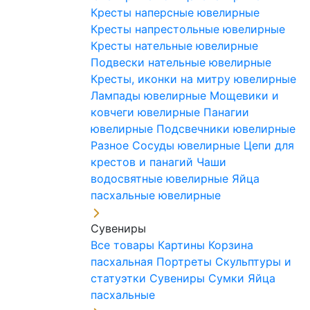
Кресты наперсные ювелирные
Кресты напрестольные ювелирные
Кресты нательные ювелирные
Подвески нательные ювелирные
Кресты, иконки на митру ювелирные
Лампады ювелирные
Мощевики и
ковчеги ювелирные
Панагии
ювелирные
Подсвечники ювелирные
Разное
Сосуды ювелирные
Цепи для
крестов и панагий
Чаши
водосвятные ювелирные
Яйца
пасхальные ювелирные
Сувениры
Все товары
Картины
Корзина
пасхальная
Портреты
Скульптуры и
статуэтки
Сувениры
Сумки
Яйца
пасхальные