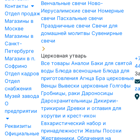
Венчальные свечи
Ново-
Контакты
Иерусалимские свечи
Номерные
Отдел продаж
свечи
Пасхальные свечи
Магазины в
Праздничные свечи
Свечи для
Москве
домашней молитвы
Сувенирные
Магазины в
свечи
Санкт-
Петербурге
Церковная утварь
Магазин в п.
+7
Все товары
Аналои
Баки для святой
Софрино
4
воды
Блюда всенощные
Блюда для
Отдел кадров
З
приготовления Агнца
Бра церковные
Отдел
Венцы
Вывески церковные
Голгофы
снабжения
za
Гробницы, раки
Дароносицы
Музей завода
Дарохранительницы
Дикирии-
О
трикирии
Древки и оглавия для
предприятии
хоругви и крест-икон
Евхаристический набор и
Реквизиты
принадлежности
Жезлы Посохи
Официальные
Жертвенники, Облачения на