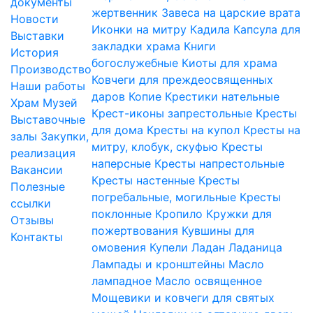
документы
жертвенник
Завеса на царские врата
Новости
Иконки на митру
Кадила
Капсула для
Выставки
закладки храма
Книги
История
богослужебные
Киоты для храма
Производство
Ковчеги для преждеосвященных
Наши работы
даров
Копие
Крестики нательные
Храм
Музей
Крест-иконы запрестольные
Кресты
Выставочные
для дома
Кресты на купол
Кресты на
залы
Закупки,
митру, клобук, скуфью
Кресты
реализация
наперсные
Кресты напрестольные
Вакансии
Кресты настенные
Кресты
Полезные
погребальные, могильные
Кресты
ссылки
поклонные
Кропило
Кружки для
Отзывы
пожертвования
Кувшины для
Контакты
омовения
Купели
Ладан
Ладаница
Лампады и кронштейны
Масло
лампадное
Масло освященное
Мощевики и ковчеги для святых