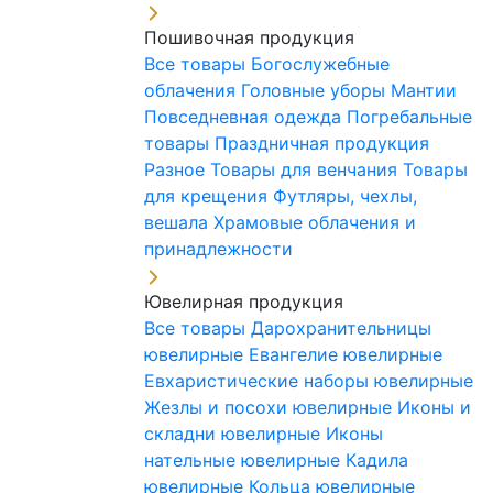
Пошивочная продукция
Все товары
Богослужебные
облачения
Головные уборы
Мантии
Повседневная одежда
Погребальные
товары
Праздничная продукция
Разное
Товары для венчания
Товары
для крещения
Футляры, чехлы,
вешала
Храмовые облачения и
принадлежности
Ювелирная продукция
Все товары
Дарохранительницы
ювелирные
Евангелие ювелирные
Евхаристические наборы ювелирные
Жезлы и посохи ювелирные
Иконы и
складни ювелирные
Иконы
нательные ювелирные
Кадила
ювелирные
Кольца ювелирные