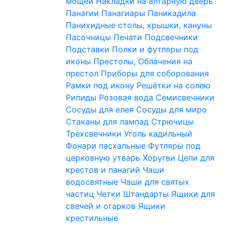
мощей
Накладки на алтарную дверь
Панагии
Панагиары
Паникадила
Панихидные столы, крышки, кануны
Пасочницы
Печати
Подсвечники
Подставки
Полки и футляры под
иконы
Престолы, Облачения на
престол
Приборы для соборования
Рамки под икону
Решётки на солею
Рипиды
Розовая вода
Семисвечники
Сосуды для елея
Сосуды для миро
Стаканы для лампад
Стрючицы
Трехсвечники
Уголь кадильный
Фонари пасхальные
Футляры под
церковную утварь
Хоругви
Цепи для
крестов и панагий
Чаши
водосвятные
Чаши для святых
частиц
Четки
Штандарты
Ящики для
свечей и огарков
Ящики
крестильные