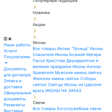
Популярные подборки
Новинки
Акции
Иконы
Наши работы
Все товары
Иконы "Троица"
Иконы
Услуги
Спасителя
Иконы Божией Матери
Покупателям
Пасха Христова
Двунадесятые и
великие праздники
Иконы Ангела-
Документы
Хранителя
Мужские имена святых
для договора
Женские имена святых
Соборы
Оплата и
святых
Святцы
Иконы на Царские
доставка
врата
ИКОНЫ НА ЗАКАЗ
Официальные
документы
Свечи
Реквизиты
Все товары
Богослужебные свечи
Выставки