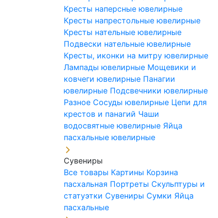
Кресты наперсные ювелирные
Кресты напрестольные ювелирные
Кресты нательные ювелирные
Подвески нательные ювелирные
Кресты, иконки на митру ювелирные
Лампады ювелирные
Мощевики и
ковчеги ювелирные
Панагии
ювелирные
Подсвечники ювелирные
Разное
Сосуды ювелирные
Цепи для
крестов и панагий
Чаши
водосвятные ювелирные
Яйца
пасхальные ювелирные
Сувениры
Все товары
Картины
Корзина
пасхальная
Портреты
Скульптуры и
статуэтки
Сувениры
Сумки
Яйца
пасхальные