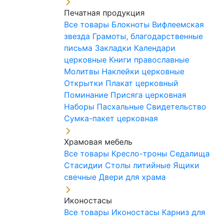
Печатная продукция
Все товары
Блокноты
Вифлеемская
звезда
Грамоты, благодарственные
письма
Закладки
Календари
церковные
Книги православные
Молитвы
Наклейки церковные
Открытки
Плакат церковный
Поминание
Присяга церковная
Наборы Пасхальные
Свидетельство
Сумка-пакет церковная
Храмовая мебель
Все товары
Кресло-троны
Седалища
Стасидии
Столы литийные
Ящики
свечные
Двери для храма
Иконостасы
Все товары
Иконостасы
Карниз для