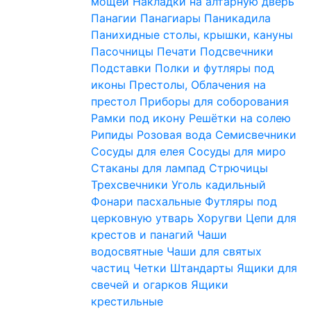
мощей
Накладки на алтарную дверь
Панагии
Панагиары
Паникадила
Панихидные столы, крышки, кануны
Пасочницы
Печати
Подсвечники
Подставки
Полки и футляры под
иконы
Престолы, Облачения на
престол
Приборы для соборования
Рамки под икону
Решётки на солею
Рипиды
Розовая вода
Семисвечники
Сосуды для елея
Сосуды для миро
Стаканы для лампад
Стрючицы
Трехсвечники
Уголь кадильный
Фонари пасхальные
Футляры под
церковную утварь
Хоругви
Цепи для
крестов и панагий
Чаши
водосвятные
Чаши для святых
частиц
Четки
Штандарты
Ящики для
свечей и огарков
Ящики
крестильные