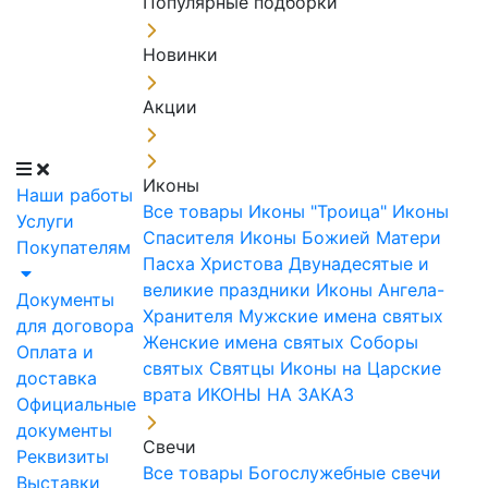
Популярные подборки
Новинки
Акции
Иконы
Наши работы
Все товары
Иконы "Троица"
Иконы
Услуги
Спасителя
Иконы Божией Матери
Покупателям
Пасха Христова
Двунадесятые и
великие праздники
Иконы Ангела-
Документы
Хранителя
Мужские имена святых
для договора
Женские имена святых
Соборы
Оплата и
святых
Святцы
Иконы на Царские
доставка
врата
ИКОНЫ НА ЗАКАЗ
Официальные
документы
Свечи
Реквизиты
Все товары
Богослужебные свечи
Выставки