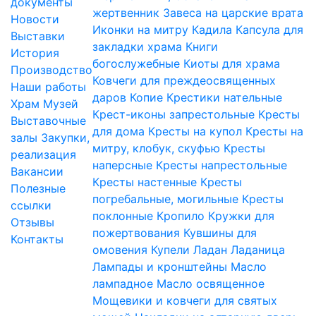
документы
жертвенник
Завеса на царские врата
Новости
Иконки на митру
Кадила
Капсула для
Выставки
закладки храма
Книги
История
богослужебные
Киоты для храма
Производство
Ковчеги для преждеосвященных
Наши работы
даров
Копие
Крестики нательные
Храм
Музей
Крест-иконы запрестольные
Кресты
Выставочные
для дома
Кресты на купол
Кресты на
залы
Закупки,
митру, клобук, скуфью
Кресты
реализация
наперсные
Кресты напрестольные
Вакансии
Кресты настенные
Кресты
Полезные
погребальные, могильные
Кресты
ссылки
поклонные
Кропило
Кружки для
Отзывы
пожертвования
Кувшины для
Контакты
омовения
Купели
Ладан
Ладаница
Лампады и кронштейны
Масло
лампадное
Масло освященное
Мощевики и ковчеги для святых