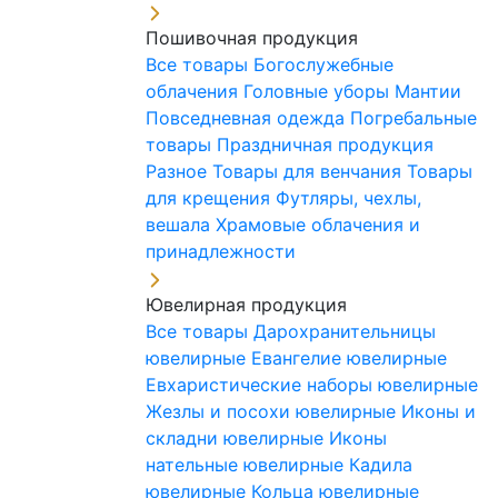
Пошивочная продукция
Все товары
Богослужебные
облачения
Головные уборы
Мантии
Повседневная одежда
Погребальные
товары
Праздничная продукция
Разное
Товары для венчания
Товары
для крещения
Футляры, чехлы,
вешала
Храмовые облачения и
принадлежности
Ювелирная продукция
Все товары
Дарохранительницы
ювелирные
Евангелие ювелирные
Евхаристические наборы ювелирные
Жезлы и посохи ювелирные
Иконы и
складни ювелирные
Иконы
нательные ювелирные
Кадила
ювелирные
Кольца ювелирные