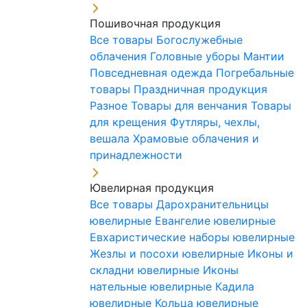
Пошивочная продукция
Все товары
Богослужебные
облачения
Головные уборы
Мантии
Повседневная одежда
Погребальные
товары
Праздничная продукция
Разное
Товары для венчания
Товары
для крещения
Футляры, чехлы,
вешала
Храмовые облачения и
принадлежности
Ювелирная продукция
Все товары
Дарохранительницы
ювелирные
Евангелие ювелирные
Евхаристические наборы ювелирные
Жезлы и посохи ювелирные
Иконы и
складни ювелирные
Иконы
нательные ювелирные
Кадила
ювелирные
Кольца ювелирные