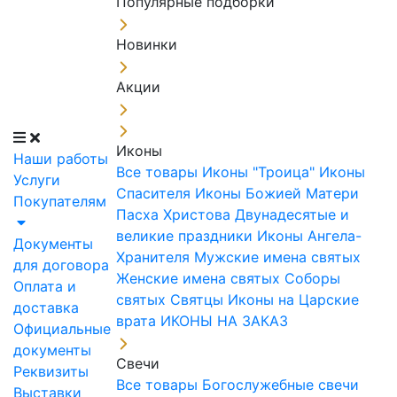
Популярные подборки
Новинки
Акции
Иконы
Наши работы
Все товары
Иконы "Троица"
Иконы
Услуги
Спасителя
Иконы Божией Матери
Покупателям
Пасха Христова
Двунадесятые и
великие праздники
Иконы Ангела-
Документы
Хранителя
Мужские имена святых
для договора
Женские имена святых
Соборы
Оплата и
святых
Святцы
Иконы на Царские
доставка
врата
ИКОНЫ НА ЗАКАЗ
Официальные
документы
Свечи
Реквизиты
Все товары
Богослужебные свечи
Выставки