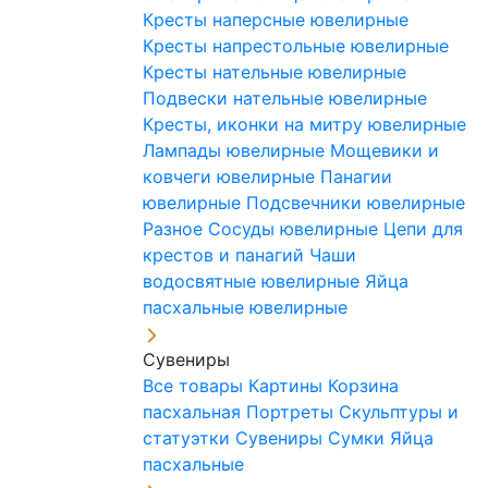
Кресты наперсные ювелирные
Кресты напрестольные ювелирные
Кресты нательные ювелирные
Подвески нательные ювелирные
Кресты, иконки на митру ювелирные
Лампады ювелирные
Мощевики и
ковчеги ювелирные
Панагии
ювелирные
Подсвечники ювелирные
Разное
Сосуды ювелирные
Цепи для
крестов и панагий
Чаши
водосвятные ювелирные
Яйца
пасхальные ювелирные
Сувениры
Все товары
Картины
Корзина
пасхальная
Портреты
Скульптуры и
статуэтки
Сувениры
Сумки
Яйца
пасхальные