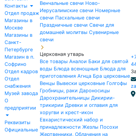
Венчальные свечи
Ново-
Контакты
Иерусалимские свечи
Номерные
Отдел продаж
свечи
Пасхальные свечи
Магазины в
Праздничные свечи
Свечи для
Москве
домашней молитвы
Сувенирные
Магазины в
свечи
Санкт-
Петербурге
Церковная утварь
Магазин в п.
+7
Все товары
Аналои
Баки для святой
Софрино
4
воды
Блюда всенощные
Блюда для
Отдел кадров
З
приготовления Агнца
Бра церковные
Отдел
Венцы
Вывески церковные
Голгофы
снабжения
za
Гробницы, раки
Дароносицы
Музей завода
Дарохранительницы
Дикирии-
О
трикирии
Древки и оглавия для
предприятии
хоругви и крест-икон
Евхаристический набор и
Реквизиты
принадлежности
Жезлы Посохи
Официальные
Жертвенники, Облачения на