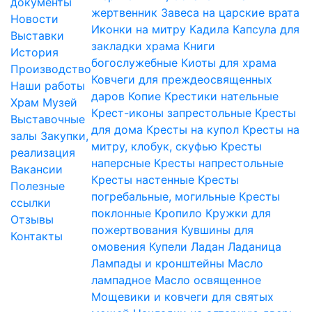
документы
жертвенник
Завеса на царские врата
Новости
Иконки на митру
Кадила
Капсула для
Выставки
закладки храма
Книги
История
богослужебные
Киоты для храма
Производство
Ковчеги для преждеосвященных
Наши работы
даров
Копие
Крестики нательные
Храм
Музей
Крест-иконы запрестольные
Кресты
Выставочные
для дома
Кресты на купол
Кресты на
залы
Закупки,
митру, клобук, скуфью
Кресты
реализация
наперсные
Кресты напрестольные
Вакансии
Кресты настенные
Кресты
Полезные
погребальные, могильные
Кресты
ссылки
поклонные
Кропило
Кружки для
Отзывы
пожертвования
Кувшины для
Контакты
омовения
Купели
Ладан
Ладаница
Лампады и кронштейны
Масло
лампадное
Масло освященное
Мощевики и ковчеги для святых