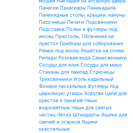
мощей
Накладки на алтарную дверь
Панагии
Панагиары
Паникадила
Панихидные столы, крышки, кануны
Пасочницы
Печати
Подсвечники
Подставки
Полки и футляры под
иконы
Престолы, Облачения на
престол
Приборы для соборования
Рамки под икону
Решётки на солею
Рипиды
Розовая вода
Семисвечники
Сосуды для елея
Сосуды для миро
Стаканы для лампад
Стрючицы
Трехсвечники
Уголь кадильный
Фонари пасхальные
Футляры под
церковную утварь
Хоругви
Цепи для
крестов и панагий
Чаши
водосвятные
Чаши для святых
частиц
Четки
Штандарты
Ящики для
свечей и огарков
Ящики
крестильные