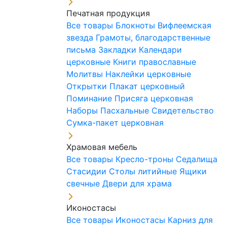
Печатная продукция
Все товары
Блокноты
Вифлеемская
звезда
Грамоты, благодарственные
письма
Закладки
Календари
церковные
Книги православные
Молитвы
Наклейки церковные
Открытки
Плакат церковный
Поминание
Присяга церковная
Наборы Пасхальные
Свидетельство
Сумка-пакет церковная
Храмовая мебель
Все товары
Кресло-троны
Седалища
Стасидии
Столы литийные
Ящики
свечные
Двери для храма
Иконостасы
Все товары
Иконостасы
Карниз для