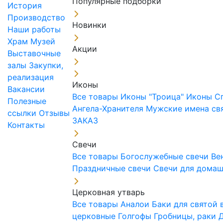
Популярные подборки
История
Производство
Новинки
Наши работы
Храм
Музей
Акции
Выставочные
залы
Закупки,
реализация
Иконы
Вакансии
Все товары
Иконы "Троица"
Иконы С
Полезные
Ангела-Хранителя
Мужские имена св
ссылки
Отзывы
ЗАКАЗ
Контакты
Свечи
Все товары
Богослужебные свечи
Ве
Праздничные свечи
Свечи для дома
Церковная утварь
Все товары
Аналои
Баки для святой
церковные
Голгофы
Гробницы, раки