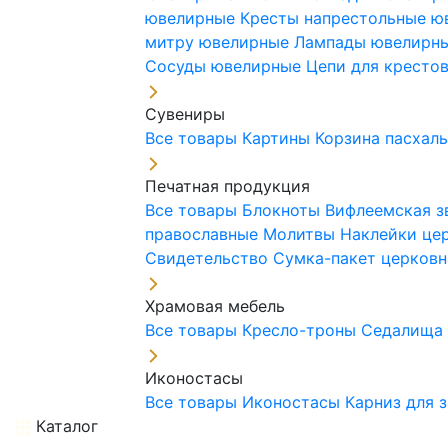
ювелирные
Кресты напрестольные 
митру ювелирные
Лампады ювелирн
Сосуды ювелирные
Цепи для кресто
Сувениры
Все товары
Картины
Корзина пасхал
Печатная продукция
Все товары
Блокноты
Вифлеемская з
православные
Молитвы
Наклейки це
Свидетельство
Сумка-пакет церковн
Храмовая мебель
Все товары
Кресло-троны
Седалищ
Иконостасы
Все товары
Иконостасы
Карниз для 
Каталог