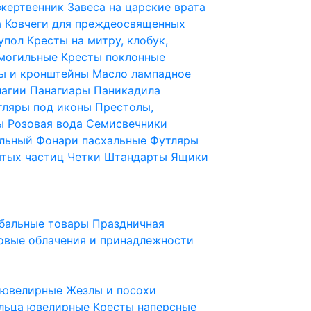
 жертвенник
Завеса на царские врата
а
Ковчеги для преждеосвященных
купол
Кресты на митру, клобук,
 могильные
Кресты поклонные
ы и кронштейны
Масло лампадное
нагии
Панагиары
Паникадила
тляры под иконы
Престолы,
ды
Розовая вода
Семисвечники
ильный
Фонари пасхальные
Футляры
ятых частиц
Четки
Штандарты
Ящики
бальные товары
Праздничная
овые облачения и принадлежности
ы ювелирные
Жезлы и посохи
льца ювелирные
Кресты наперсные