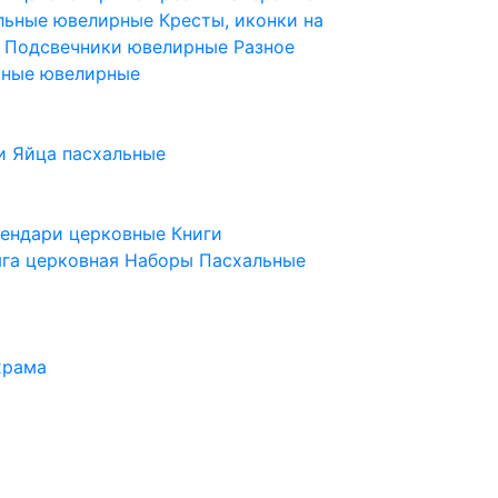
ельные ювелирные
Кресты, иконки на
е
Подсвечники ювелирные
Разное
ьные ювелирные
и
Яйца пасхальные
лендари церковные
Книги
га церковная
Наборы Пасхальные
храма