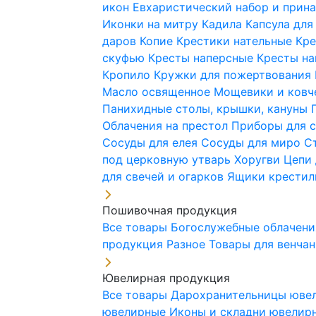
икон
Евхаристический набор и при
Иконки на митру
Кадила
Капсула для
даров
Копие
Крестики нательные
Кре
скуфью
Кресты наперсные
Кресты н
Кропило
Кружки для пожертвования
Масло освященное
Мощевики и ковч
Панихидные столы, крышки, кануны
Облачения на престол
Приборы для 
Сосуды для елея
Сосуды для миро
С
под церковную утварь
Хоругви
Цепи 
для свечей и огарков
Ящики крестил
Пошивочная продукция
Все товары
Богослужебные облачен
продукция
Разное
Товары для венча
Ювелирная продукция
Все товары
Дарохранительницы юве
ювелирные
Иконы и складни ювели