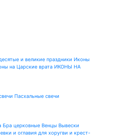
десятые и великие праздники
Иконы
оны на Царские врата
ИКОНЫ НА
свечи
Пасхальные свечи
ца
Бра церковные
Венцы
Вывески
евки и оглавия для хоругви и крест-