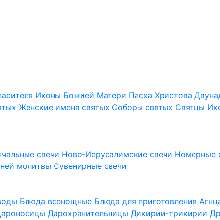
пасителя
Иконы Божией Матери
Пасха Христова
Двуна
ятых
Женские имена святых
Соборы святых
Святцы
Ик
нчальные свечи
Ново-Иерусалимские свечи
Номерные 
шней молитвы
Сувенирные свечи
 воды
Блюда всенощные
Блюда для приготовления Агн
Дароносицы
Дарохранительницы
Дикирии-трикирии
Др