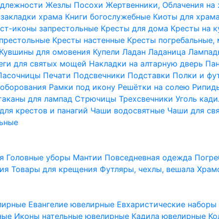
надлежности
Жезлы Посохи
Жертвенники, Облачения на
 закладки храма
Книги богослужебные
Киоты для храм
ст-иконы запрестольные
Кресты для дома
Кресты на 
апрестольные
Кресты настенные
Кресты погребальные,
Кувшины для омовения
Купели
Ладан
Ладаница
Лампад
еги для святых мощей
Накладки на алтарную дверь
Па
Пасочницы
Печати
Подсвечники
Подставки
Полки и фу
соборования
Рамки под икону
Решётки на солею
Рипи
таканы для лампад
Стрючицы
Трехсвечники
Уголь кад
для крестов и панагий
Чаши водосвятные
Чаши для св
ьные
ия
Головные уборы
Мантии
Повседневная одежда
Погре
ния
Товары для крещения
Футляры, чехлы, вешала
Храм
лирные
Евангелие ювелирные
Евхаристические набор
рные
Иконы нательные ювелирные
Кадила ювелирные
Ко