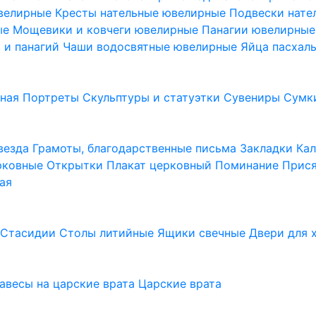
ювелирные
Кресты нательные ювелирные
Подвески нат
ые
Мощевики и ковчеги ювелирные
Панагии ювелирны
в и панагий
Чаши водосвятные ювелирные
Яйца пасхал
ьная
Портреты
Скульптуры и статуэтки
Сувениры
Сумк
везда
Грамоты, благодарственные письма
Закладки
Ка
рковные
Открытки
Плакат церковный
Поминание
Прися
ая
а
Стасидии
Столы литийные
Ящики свечные
Двери для 
завесы на царские врата
Царские врата