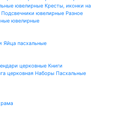
ельные ювелирные
Кресты, иконки на
е
Подсвечники ювелирные
Разное
ьные ювелирные
и
Яйца пасхальные
лендари церковные
Книги
га церковная
Наборы Пасхальные
храма