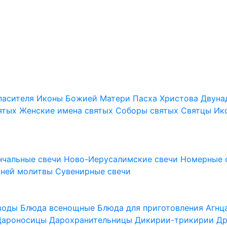
пасителя
Иконы Божией Матери
Пасха Христова
Двуна
ятых
Женские имена святых
Соборы святых
Святцы
Ик
нчальные свечи
Ново-Иерусалимские свечи
Номерные 
шней молитвы
Сувенирные свечи
 воды
Блюда всенощные
Блюда для приготовления Агн
Дароносицы
Дарохранительницы
Дикирии-трикирии
Др