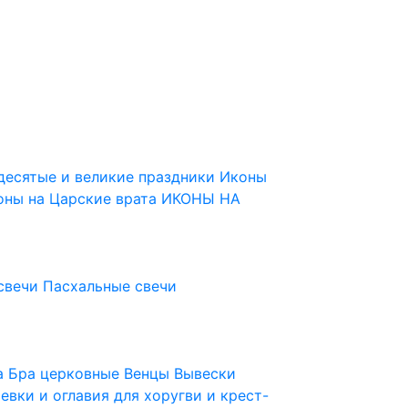
десятые и великие праздники
Иконы
оны на Царские врата
ИКОНЫ НА
свечи
Пасхальные свечи
ца
Бра церковные
Венцы
Вывески
евки и оглавия для хоругви и крест-