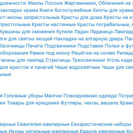
надлежности
Жезлы Посохи
Жертвенники, Облачения на
 закладки храма
Книги богослужебные
Киоты для храм
ст-иконы запрестольные
Кресты для дома
Кресты на 
апрестольные
Кресты настенные
Кресты погребальные,
Кувшины для омовения
Купели
Ладан
Ладаница
Лампад
еги для святых мощей
Накладки на алтарную дверь
Па
Пасочницы
Печати
Подсвечники
Подставки
Полки и фу
соборования
Рамки под икону
Решётки на солею
Рипи
таканы для лампад
Стрючицы
Трехсвечники
Уголь кад
для крестов и панагий
Чаши водосвятные
Чаши для св
ьные
ия
Головные уборы
Мантии
Повседневная одежда
Погре
ния
Товары для крещения
Футляры, чехлы, вешала
Храм
лирные
Евангелие ювелирные
Евхаристические набор
рные
Иконы нательные ювелирные
Кадила ювелирные
Ко