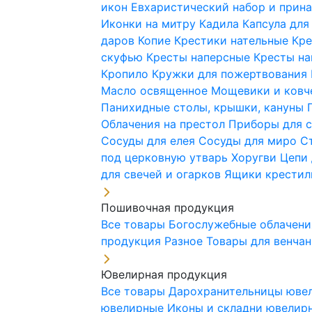
икон
Евхаристический набор и при
Иконки на митру
Кадила
Капсула для
даров
Копие
Крестики нательные
Кре
скуфью
Кресты наперсные
Кресты н
Кропило
Кружки для пожертвования
Масло освященное
Мощевики и ковч
Панихидные столы, крышки, кануны
Облачения на престол
Приборы для 
Сосуды для елея
Сосуды для миро
С
под церковную утварь
Хоругви
Цепи 
для свечей и огарков
Ящики крестил
Пошивочная продукция
Все товары
Богослужебные облачен
продукция
Разное
Товары для венча
Ювелирная продукция
Все товары
Дарохранительницы юве
ювелирные
Иконы и складни ювели