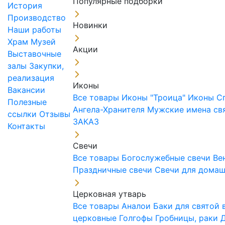
Популярные подборки
История
Производство
Новинки
Наши работы
Храм
Музей
Акции
Выставочные
залы
Закупки,
реализация
Иконы
Вакансии
Все товары
Иконы "Троица"
Иконы С
Полезные
Ангела-Хранителя
Мужские имена св
ссылки
Отзывы
ЗАКАЗ
Контакты
Свечи
Все товары
Богослужебные свечи
Ве
Праздничные свечи
Свечи для дома
Церковная утварь
Все товары
Аналои
Баки для святой
церковные
Голгофы
Гробницы, раки