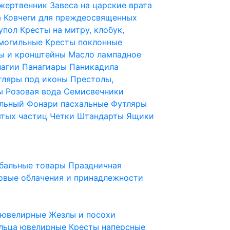
 жертвенник
Завеса на царские врата
а
Ковчеги для преждеосвященных
купол
Кресты на митру, клобук,
 могильные
Кресты поклонные
ы и кронштейны
Масло лампадное
нагии
Панагиары
Паникадила
тляры под иконы
Престолы,
ды
Розовая вода
Семисвечники
ильный
Фонари пасхальные
Футляры
ятых частиц
Четки
Штандарты
Ящики
бальные товары
Праздничная
овые облачения и принадлежности
ы ювелирные
Жезлы и посохи
льца ювелирные
Кресты наперсные