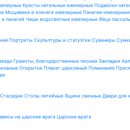
ювелирные
Кресты нательные ювелирные
Подвески нат
ые
Мощевики и ковчеги ювелирные
Панагии ювелирны
в и панагий
Чаши водосвятные ювелирные
Яйца пасхал
ьная
Портреты
Скульптуры и статуэтки
Сувениры
Сумк
везда
Грамоты, благодарственные письма
Закладки
Ка
рковные
Открытки
Плакат церковный
Поминание
Прися
ая
а
Стасидии
Столы литийные
Ящики свечные
Двери для 
завесы на царские врата
Царские врата