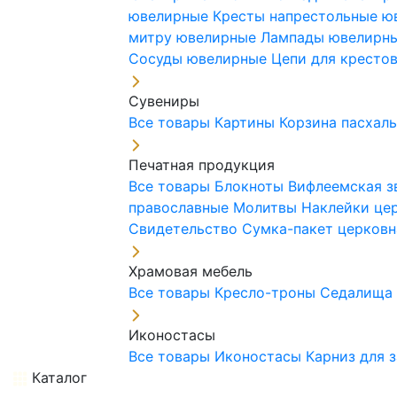
ювелирные
Кресты напрестольные 
митру ювелирные
Лампады ювелирн
Сосуды ювелирные
Цепи для кресто
Сувениры
Все товары
Картины
Корзина пасхал
Печатная продукция
Все товары
Блокноты
Вифлеемская з
православные
Молитвы
Наклейки це
Свидетельство
Сумка-пакет церковн
Храмовая мебель
Все товары
Кресло-троны
Седалищ
Иконостасы
Все товары
Иконостасы
Карниз для 
Каталог