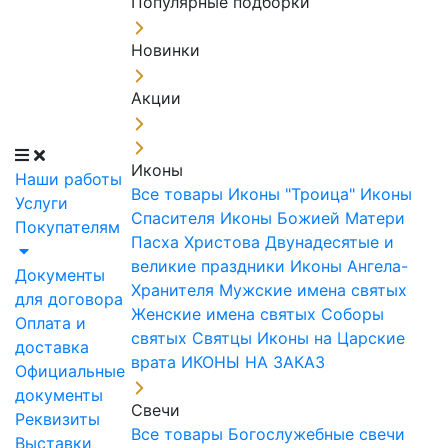
Популярные подборки
Новинки
Акции
Иконы
Наши работы
Все товары
Иконы "Троица"
Иконы
Услуги
Спасителя
Иконы Божией Матери
Покупателям
Пасха Христова
Двунадесятые и
великие праздники
Иконы Ангела-
Документы
Хранителя
Мужские имена святых
для договора
Женские имена святых
Соборы
Оплата и
святых
Святцы
Иконы на Царские
доставка
врата
ИКОНЫ НА ЗАКАЗ
Официальные
документы
Свечи
Реквизиты
Все товары
Богослужебные свечи
Выставки