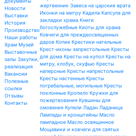
документы
жертвенник
Завеса на царские врата
Новости
Иконки на митру
Кадила
Капсула для
Выставки
закладки храма
Книги
История
богослужебные
Киоты для храма
Производство
Ковчеги для преждеосвященных
Наши работы
даров
Копие
Крестики нательные
Храм
Музей
Крест-иконы запрестольные
Кресты
Выставочные
для дома
Кресты на купол
Кресты на
залы
Закупки,
митру, клобук, скуфью
Кресты
реализация
наперсные
Кресты напрестольные
Вакансии
Кресты настенные
Кресты
Полезные
погребальные, могильные
Кресты
ссылки
поклонные
Кропило
Кружки для
Отзывы
пожертвования
Кувшины для
Контакты
омовения
Купели
Ладан
Ладаница
Лампады и кронштейны
Масло
лампадное
Масло освященное
Мощевики и ковчеги для святых