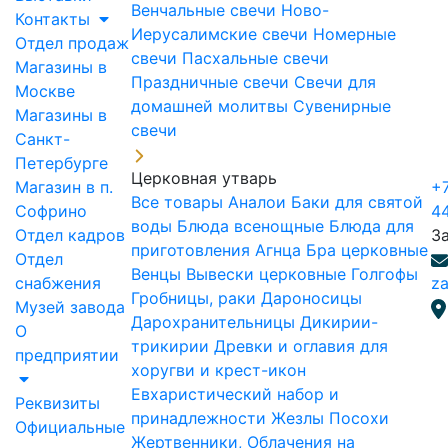
Венчальные свечи
Ново-
Контакты
Иерусалимские свечи
Номерные
Отдел продаж
свечи
Пасхальные свечи
Магазины в
Праздничные свечи
Свечи для
Москве
домашней молитвы
Сувенирные
Магазины в
свечи
Санкт-
Петербурге
Церковная утварь
Магазин в п.
+7
Все товары
Аналои
Баки для святой
Софрино
4
воды
Блюда всенощные
Блюда для
Отдел кадров
З
приготовления Агнца
Бра церковные
Отдел
Венцы
Вывески церковные
Голгофы
снабжения
za
Гробницы, раки
Дароносицы
Музей завода
Дарохранительницы
Дикирии-
О
трикирии
Древки и оглавия для
предприятии
хоругви и крест-икон
Евхаристический набор и
Реквизиты
принадлежности
Жезлы Посохи
Официальные
Жертвенники, Облачения на