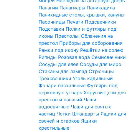
мощей
Накладки на алтарную дверь
Панагии
Панагиары
Паникадила
Панихидные столы, крышки, кануны
Пасочницы
Печати
Подсвечники
Подставки
Полки и футляры под
иконы
Престолы, Облачения на
престол
Приборы для соборования
Рамки под икону
Решётки на солею
Рипиды
Розовая вода
Семисвечники
Сосуды для елея
Сосуды для миро
Стаканы для лампад
Стрючицы
Трехсвечники
Уголь кадильный
Фонари пасхальные
Футляры под
церковную утварь
Хоругви
Цепи для
крестов и панагий
Чаши
водосвятные
Чаши для святых
частиц
Четки
Штандарты
Ящики для
свечей и огарков
Ящики
крестильные