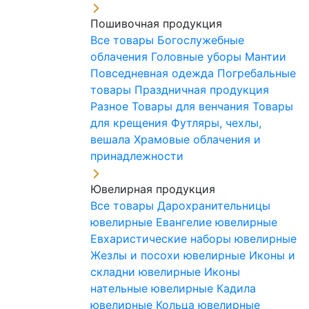
Пошивочная продукция
Все товары
Богослужебные
облачения
Головные уборы
Мантии
Повседневная одежда
Погребальные
товары
Праздничная продукция
Разное
Товары для венчания
Товары
для крещения
Футляры, чехлы,
вешала
Храмовые облачения и
принадлежности
Ювелирная продукция
Все товары
Дарохранительницы
ювелирные
Евангелие ювелирные
Евхаристические наборы ювелирные
Жезлы и посохи ювелирные
Иконы и
складни ювелирные
Иконы
нательные ювелирные
Кадила
ювелирные
Кольца ювелирные