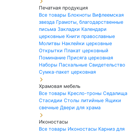
Печатная продукция
Все товары
Блокноты
Вифлеемская
звезда
Грамоты, благодарственные
письма
Закладки
Календари
церковные
Книги православные
Молитвы
Наклейки церковные
Открытки
Плакат церковный
Поминание
Присяга церковная
Наборы Пасхальные
Свидетельство
Сумка-пакет церковная
Храмовая мебель
Все товары
Кресло-троны
Седалища
Стасидии
Столы литийные
Ящики
свечные
Двери для храма
Иконостасы
Все товары
Иконостасы
Карниз для