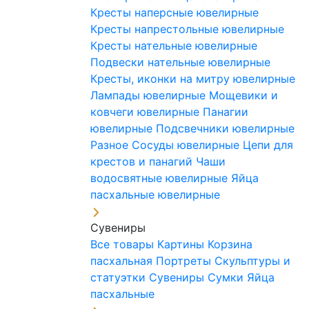
Кресты наперсные ювелирные
Кресты напрестольные ювелирные
Кресты нательные ювелирные
Подвески нательные ювелирные
Кресты, иконки на митру ювелирные
Лампады ювелирные
Мощевики и
ковчеги ювелирные
Панагии
ювелирные
Подсвечники ювелирные
Разное
Сосуды ювелирные
Цепи для
крестов и панагий
Чаши
водосвятные ювелирные
Яйца
пасхальные ювелирные
Сувениры
Все товары
Картины
Корзина
пасхальная
Портреты
Скульптуры и
статуэтки
Сувениры
Сумки
Яйца
пасхальные