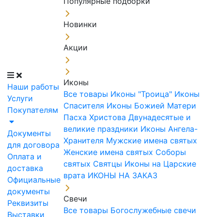
Популярные подборки
Новинки
Акции
Иконы
Наши работы
Все товары
Иконы "Троица"
Иконы
Услуги
Спасителя
Иконы Божией Матери
Покупателям
Пасха Христова
Двунадесятые и
великие праздники
Иконы Ангела-
Документы
Хранителя
Мужские имена святых
для договора
Женские имена святых
Соборы
Оплата и
святых
Святцы
Иконы на Царские
доставка
врата
ИКОНЫ НА ЗАКАЗ
Официальные
документы
Свечи
Реквизиты
Все товары
Богослужебные свечи
Выставки