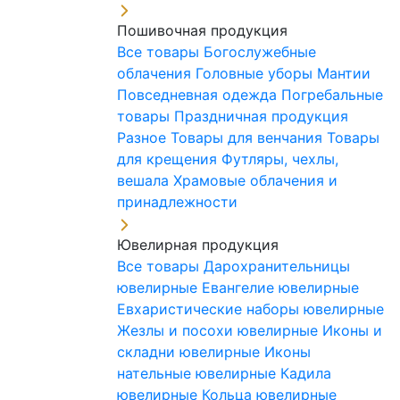
Пошивочная продукция
Все товары
Богослужебные
облачения
Головные уборы
Мантии
Повседневная одежда
Погребальные
товары
Праздничная продукция
Разное
Товары для венчания
Товары
для крещения
Футляры, чехлы,
вешала
Храмовые облачения и
принадлежности
Ювелирная продукция
Все товары
Дарохранительницы
ювелирные
Евангелие ювелирные
Евхаристические наборы ювелирные
Жезлы и посохи ювелирные
Иконы и
складни ювелирные
Иконы
нательные ювелирные
Кадила
ювелирные
Кольца ювелирные