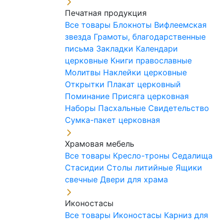
Печатная продукция
Все товары
Блокноты
Вифлеемская
звезда
Грамоты, благодарственные
письма
Закладки
Календари
церковные
Книги православные
Молитвы
Наклейки церковные
Открытки
Плакат церковный
Поминание
Присяга церковная
Наборы Пасхальные
Свидетельство
Сумка-пакет церковная
Храмовая мебель
Все товары
Кресло-троны
Седалища
Стасидии
Столы литийные
Ящики
свечные
Двери для храма
Иконостасы
Все товары
Иконостасы
Карниз для