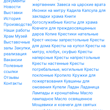
документы
жертвенник
Завеса на царские врата
Новости
Иконки на митру
Кадила
Капсула для
Выставки
закладки храма
Книги
История
богослужебные
Киоты для храма
Производство
Ковчеги для преждеосвященных
Наши работы
даров
Копие
Крестики нательные
Храм
Музей
Крест-иконы запрестольные
Кресты
Выставочные
для дома
Кресты на купол
Кресты на
залы
Закупки,
митру, клобук, скуфью
Кресты
реализация
наперсные
Кресты напрестольные
Вакансии
Кресты настенные
Кресты
Полезные
погребальные, могильные
Кресты
ссылки
поклонные
Кропило
Кружки для
Отзывы
пожертвования
Кувшины для
Контакты
омовения
Купели
Ладан
Ладаница
Лампады и кронштейны
Масло
лампадное
Масло освященное
Мощевики и ковчеги для святых