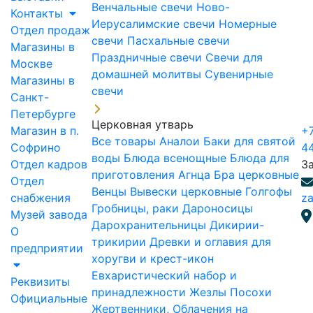
Венчальные свечи
Ново-
Контакты
Иерусалимские свечи
Номерные
Отдел продаж
свечи
Пасхальные свечи
Магазины в
Праздничные свечи
Свечи для
Москве
домашней молитвы
Сувенирные
Магазины в
свечи
Санкт-
Петербурге
Церковная утварь
Магазин в п.
+7
Все товары
Аналои
Баки для святой
Софрино
4
воды
Блюда всенощные
Блюда для
Отдел кадров
З
приготовления Агнца
Бра церковные
Отдел
Венцы
Вывески церковные
Голгофы
снабжения
za
Гробницы, раки
Дароносицы
Музей завода
Дарохранительницы
Дикирии-
О
трикирии
Древки и оглавия для
предприятии
хоругви и крест-икон
Евхаристический набор и
Реквизиты
принадлежности
Жезлы Посохи
Официальные
Жертвенники, Облачения на