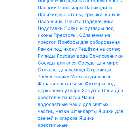
мощей
Накладки на алтарную дверь
Панагии
Панагиары
Паникадила
Панихидные столы, крышки, кануны
Пасочницы
Печати
Подсвечники
Подставки
Полки и футляры под
иконы
Престолы, Облачения на
престол
Приборы для соборования
Рамки под икону
Решётки на солею
Рипиды
Розовая вода
Семисвечники
Сосуды для елея
Сосуды для миро
Стаканы для лампад
Стрючицы
Трехсвечники
Уголь кадильный
Фонари пасхальные
Футляры под
церковную утварь
Хоругви
Цепи для
крестов и панагий
Чаши
водосвятные
Чаши для святых
частиц
Четки
Штандарты
Ящики для
свечей и огарков
Ящики
крестильные