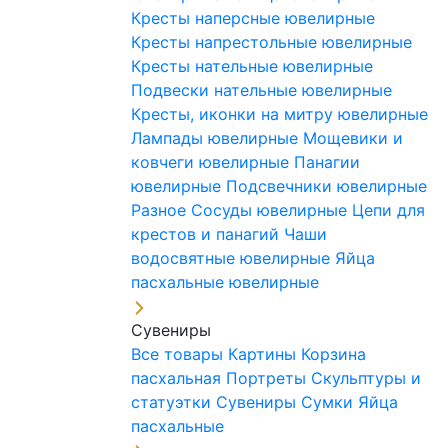
Кресты наперсные ювелирные
Кресты напрестольные ювелирные
Кресты нательные ювелирные
Подвески нательные ювелирные
Кресты, иконки на митру ювелирные
Лампады ювелирные
Мощевики и
ковчеги ювелирные
Панагии
ювелирные
Подсвечники ювелирные
Разное
Сосуды ювелирные
Цепи для
крестов и панагий
Чаши
водосвятные ювелирные
Яйца
пасхальные ювелирные
Сувениры
Все товары
Картины
Корзина
пасхальная
Портреты
Скульптуры и
статуэтки
Сувениры
Сумки
Яйца
пасхальные