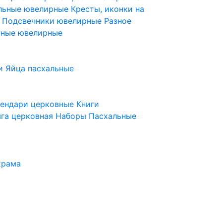
ельные ювелирные
Кресты, иконки на
е
Подсвечники ювелирные
Разное
ьные ювелирные
и
Яйца пасхальные
лендари церковные
Книги
га церковная
Наборы Пасхальные
храма