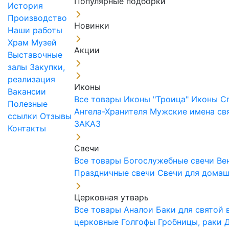
Популярные подборки
История
Производство
Новинки
Наши работы
Храм
Музей
Акции
Выставочные
залы
Закупки,
реализация
Иконы
Вакансии
Все товары
Иконы "Троица"
Иконы С
Полезные
Ангела-Хранителя
Мужские имена св
ссылки
Отзывы
ЗАКАЗ
Контакты
Свечи
Все товары
Богослужебные свечи
Ве
Праздничные свечи
Свечи для дома
Церковная утварь
Все товары
Аналои
Баки для святой
церковные
Голгофы
Гробницы, раки