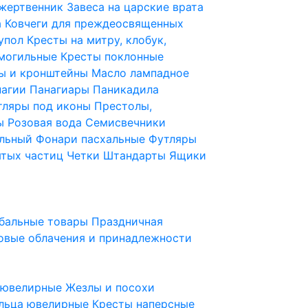
 жертвенник
Завеса на царские врата
а
Ковчеги для преждеосвященных
купол
Кресты на митру, клобук,
 могильные
Кресты поклонные
ы и кронштейны
Масло лампадное
нагии
Панагиары
Паникадила
тляры под иконы
Престолы,
ды
Розовая вода
Семисвечники
ильный
Фонари пасхальные
Футляры
ятых частиц
Четки
Штандарты
Ящики
бальные товары
Праздничная
овые облачения и принадлежности
ы ювелирные
Жезлы и посохи
льца ювелирные
Кресты наперсные