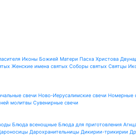
пасителя
Иконы Божией Матери
Пасха Христова
Двуна
ятых
Женские имена святых
Соборы святых
Святцы
Ик
нчальные свечи
Ново-Иерусалимские свечи
Номерные 
шней молитвы
Сувенирные свечи
 воды
Блюда всенощные
Блюда для приготовления Агн
Дароносицы
Дарохранительницы
Дикирии-трикирии
Др