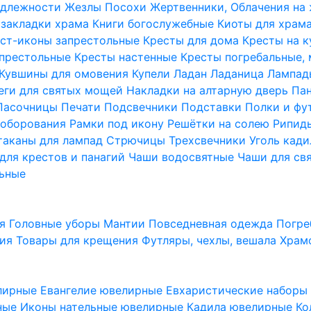
надлежности
Жезлы Посохи
Жертвенники, Облачения на
 закладки храма
Книги богослужебные
Киоты для храм
ст-иконы запрестольные
Кресты для дома
Кресты на 
апрестольные
Кресты настенные
Кресты погребальные,
Кувшины для омовения
Купели
Ладан
Ладаница
Лампад
еги для святых мощей
Накладки на алтарную дверь
Па
Пасочницы
Печати
Подсвечники
Подставки
Полки и фу
соборования
Рамки под икону
Решётки на солею
Рипи
таканы для лампад
Стрючицы
Трехсвечники
Уголь кад
для крестов и панагий
Чаши водосвятные
Чаши для св
ьные
ия
Головные уборы
Мантии
Повседневная одежда
Погре
ния
Товары для крещения
Футляры, чехлы, вешала
Храм
лирные
Евангелие ювелирные
Евхаристические набор
рные
Иконы нательные ювелирные
Кадила ювелирные
Ко