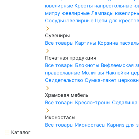
ювелирные
Кресты напрестольные 
митру ювелирные
Лампады ювелирн
Сосуды ювелирные
Цепи для кресто
Сувениры
Все товары
Картины
Корзина пасхал
Печатная продукция
Все товары
Блокноты
Вифлеемская з
православные
Молитвы
Наклейки це
Свидетельство
Сумка-пакет церковн
Храмовая мебель
Все товары
Кресло-троны
Седалищ
Иконостасы
Все товары
Иконостасы
Карниз для 
Каталог