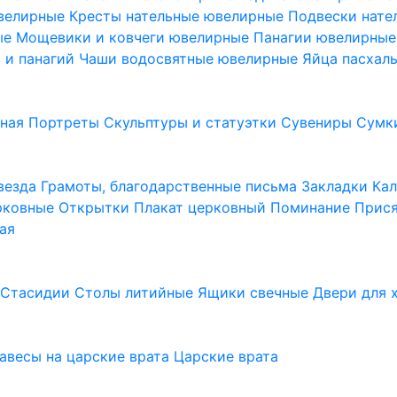
ювелирные
Кресты нательные ювелирные
Подвески нат
ые
Мощевики и ковчеги ювелирные
Панагии ювелирны
в и панагий
Чаши водосвятные ювелирные
Яйца пасхал
ьная
Портреты
Скульптуры и статуэтки
Сувениры
Сумк
везда
Грамоты, благодарственные письма
Закладки
Ка
рковные
Открытки
Плакат церковный
Поминание
Прися
ая
а
Стасидии
Столы литийные
Ящики свечные
Двери для 
завесы на царские врата
Царские врата