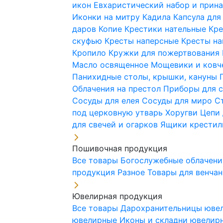
икон
Евхаристический набор и при
Иконки на митру
Кадила
Капсула для
даров
Копие
Крестики нательные
Кре
скуфью
Кресты наперсные
Кресты н
Кропило
Кружки для пожертвования
Масло освященное
Мощевики и ковч
Панихидные столы, крышки, кануны
Облачения на престол
Приборы для 
Сосуды для елея
Сосуды для миро
С
под церковную утварь
Хоругви
Цепи 
для свечей и огарков
Ящики крестил
Пошивочная продукция
Все товары
Богослужебные облачен
продукция
Разное
Товары для венча
Ювелирная продукция
Все товары
Дарохранительницы юве
ювелирные
Иконы и складни ювели