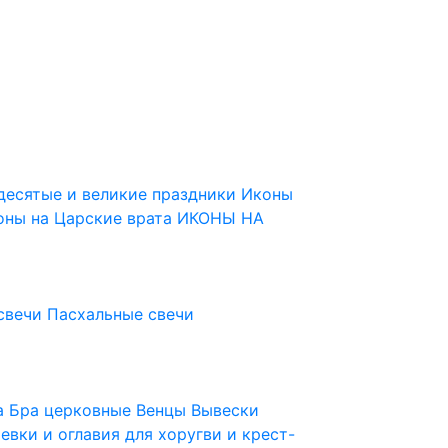
десятые и великие праздники
Иконы
оны на Царские врата
ИКОНЫ НА
свечи
Пасхальные свечи
ца
Бра церковные
Венцы
Вывески
евки и оглавия для хоругви и крест-