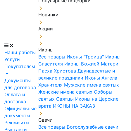
Популярные подборки
Новинки
Акции
Иконы
Наши работы
Все товары
Иконы "Троица"
Иконы
Услуги
Спасителя
Иконы Божией Матери
Покупателям
Пасха Христова
Двунадесятые и
великие праздники
Иконы Ангела-
Документы
Хранителя
Мужские имена святых
для договора
Женские имена святых
Соборы
Оплата и
святых
Святцы
Иконы на Царские
доставка
врата
ИКОНЫ НА ЗАКАЗ
Официальные
документы
Свечи
Реквизиты
Все товары
Богослужебные свечи
Выставки