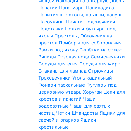
мощей
Накладки на алтарную дверь
Панагии
Панагиары
Паникадила
Панихидные столы, крышки, кануны
Пасочницы
Печати
Подсвечники
Подставки
Полки и футляры под
иконы
Престолы, Облачения на
престол
Приборы для соборования
Рамки под икону
Решётки на солею
Рипиды
Розовая вода
Семисвечники
Сосуды для елея
Сосуды для миро
Стаканы для лампад
Стрючицы
Трехсвечники
Уголь кадильный
Фонари пасхальные
Футляры под
церковную утварь
Хоругви
Цепи для
крестов и панагий
Чаши
водосвятные
Чаши для святых
частиц
Четки
Штандарты
Ящики для
свечей и огарков
Ящики
крестильные