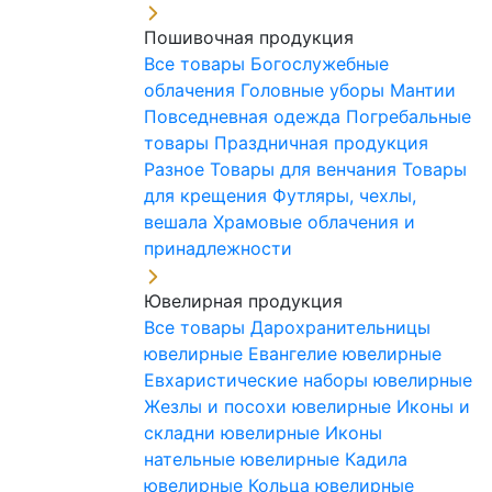
Пошивочная продукция
Все товары
Богослужебные
облачения
Головные уборы
Мантии
Повседневная одежда
Погребальные
товары
Праздничная продукция
Разное
Товары для венчания
Товары
для крещения
Футляры, чехлы,
вешала
Храмовые облачения и
принадлежности
Ювелирная продукция
Все товары
Дарохранительницы
ювелирные
Евангелие ювелирные
Евхаристические наборы ювелирные
Жезлы и посохи ювелирные
Иконы и
складни ювелирные
Иконы
нательные ювелирные
Кадила
ювелирные
Кольца ювелирные