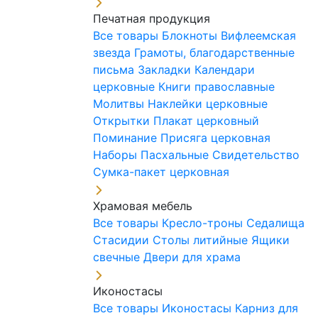
Печатная продукция
Все товары
Блокноты
Вифлеемская
звезда
Грамоты, благодарственные
письма
Закладки
Календари
церковные
Книги православные
Молитвы
Наклейки церковные
Открытки
Плакат церковный
Поминание
Присяга церковная
Наборы Пасхальные
Свидетельство
Сумка-пакет церковная
Храмовая мебель
Все товары
Кресло-троны
Седалища
Стасидии
Столы литийные
Ящики
свечные
Двери для храма
Иконостасы
Все товары
Иконостасы
Карниз для