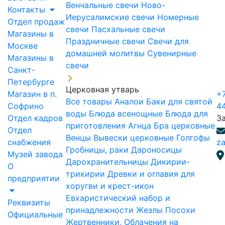
Венчальные свечи
Ново-
Контакты
Иерусалимские свечи
Номерные
Отдел продаж
свечи
Пасхальные свечи
Магазины в
Праздничные свечи
Свечи для
Москве
домашней молитвы
Сувенирные
Магазины в
свечи
Санкт-
Петербурге
Церковная утварь
Магазин в п.
+7
Все товары
Аналои
Баки для святой
Софрино
4
воды
Блюда всенощные
Блюда для
Отдел кадров
З
приготовления Агнца
Бра церковные
Отдел
Венцы
Вывески церковные
Голгофы
снабжения
za
Гробницы, раки
Дароносицы
Музей завода
Дарохранительницы
Дикирии-
О
трикирии
Древки и оглавия для
предприятии
хоругви и крест-икон
Евхаристический набор и
Реквизиты
принадлежности
Жезлы Посохи
Официальные
Жертвенники, Облачения на