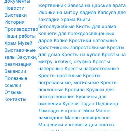
документы
жертвенник
Завеса на царские врата
Новости
Иконки на митру
Кадила
Капсула для
Выставки
закладки храма
Книги
История
богослужебные
Киоты для храма
Производство
Ковчеги для преждеосвященных
Наши работы
даров
Копие
Крестики нательные
Храм
Музей
Крест-иконы запрестольные
Кресты
Выставочные
для дома
Кресты на купол
Кресты на
залы
Закупки,
митру, клобук, скуфью
Кресты
реализация
наперсные
Кресты напрестольные
Вакансии
Кресты настенные
Кресты
Полезные
погребальные, могильные
Кресты
ссылки
поклонные
Кропило
Кружки для
Отзывы
пожертвования
Кувшины для
Контакты
омовения
Купели
Ладан
Ладаница
Лампады и кронштейны
Масло
лампадное
Масло освященное
Мощевики и ковчеги для святых