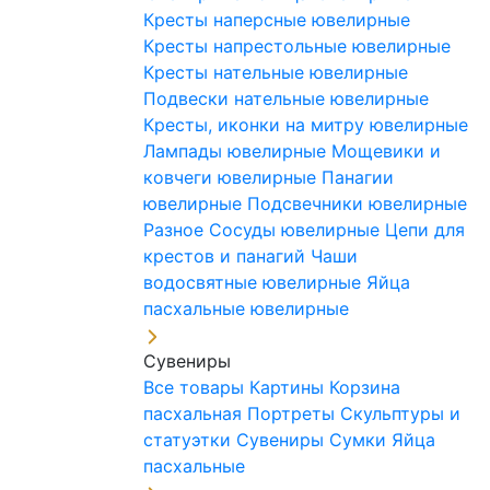
Кресты наперсные ювелирные
Кресты напрестольные ювелирные
Кресты нательные ювелирные
Подвески нательные ювелирные
Кресты, иконки на митру ювелирные
Лампады ювелирные
Мощевики и
ковчеги ювелирные
Панагии
ювелирные
Подсвечники ювелирные
Разное
Сосуды ювелирные
Цепи для
крестов и панагий
Чаши
водосвятные ювелирные
Яйца
пасхальные ювелирные
Сувениры
Все товары
Картины
Корзина
пасхальная
Портреты
Скульптуры и
статуэтки
Сувениры
Сумки
Яйца
пасхальные