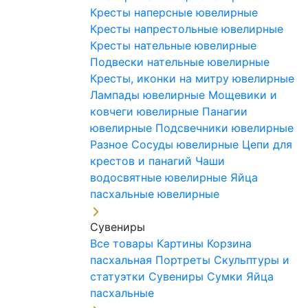
Кресты наперсные ювелирные
Кресты напрестольные ювелирные
Кресты нательные ювелирные
Подвески нательные ювелирные
Кресты, иконки на митру ювелирные
Лампады ювелирные
Мощевики и
ковчеги ювелирные
Панагии
ювелирные
Подсвечники ювелирные
Разное
Сосуды ювелирные
Цепи для
крестов и панагий
Чаши
водосвятные ювелирные
Яйца
пасхальные ювелирные
Сувениры
Все товары
Картины
Корзина
пасхальная
Портреты
Скульптуры и
статуэтки
Сувениры
Сумки
Яйца
пасхальные