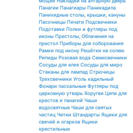
мощей
Накладки на алтарную дверь
Панагии
Панагиары
Паникадила
Панихидные столы, крышки, кануны
Пасочницы
Печати
Подсвечники
Подставки
Полки и футляры под
иконы
Престолы, Облачения на
престол
Приборы для соборования
Рамки под икону
Решётки на солею
Рипиды
Розовая вода
Семисвечники
Сосуды для елея
Сосуды для миро
Стаканы для лампад
Стрючицы
Трехсвечники
Уголь кадильный
Фонари пасхальные
Футляры под
церковную утварь
Хоругви
Цепи для
крестов и панагий
Чаши
водосвятные
Чаши для святых
частиц
Четки
Штандарты
Ящики для
свечей и огарков
Ящики
крестильные