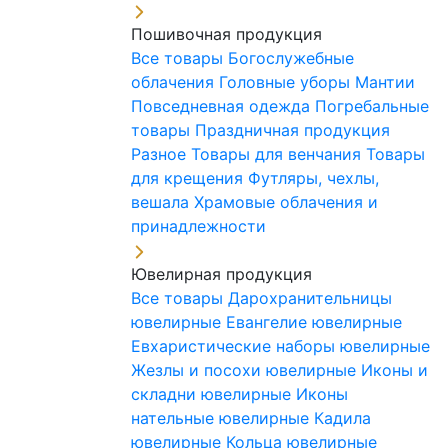
Пошивочная продукция
Все товары
Богослужебные
облачения
Головные уборы
Мантии
Повседневная одежда
Погребальные
товары
Праздничная продукция
Разное
Товары для венчания
Товары
для крещения
Футляры, чехлы,
вешала
Храмовые облачения и
принадлежности
Ювелирная продукция
Все товары
Дарохранительницы
ювелирные
Евангелие ювелирные
Евхаристические наборы ювелирные
Жезлы и посохи ювелирные
Иконы и
складни ювелирные
Иконы
нательные ювелирные
Кадила
ювелирные
Кольца ювелирные