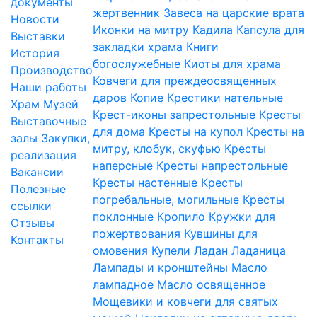
документы
жертвенник
Завеса на царские врата
Новости
Иконки на митру
Кадила
Капсула для
Выставки
закладки храма
Книги
История
богослужебные
Киоты для храма
Производство
Ковчеги для преждеосвященных
Наши работы
даров
Копие
Крестики нательные
Храм
Музей
Крест-иконы запрестольные
Кресты
Выставочные
для дома
Кресты на купол
Кресты на
залы
Закупки,
митру, клобук, скуфью
Кресты
реализация
наперсные
Кресты напрестольные
Вакансии
Кресты настенные
Кресты
Полезные
погребальные, могильные
Кресты
ссылки
поклонные
Кропило
Кружки для
Отзывы
пожертвования
Кувшины для
Контакты
омовения
Купели
Ладан
Ладаница
Лампады и кронштейны
Масло
лампадное
Масло освященное
Мощевики и ковчеги для святых