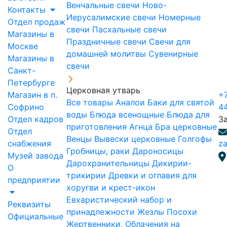
Венчальные свечи
Ново-
Контакты
Иерусалимские свечи
Номерные
Отдел продаж
свечи
Пасхальные свечи
Магазины в
Праздничные свечи
Свечи для
Москве
домашней молитвы
Сувенирные
Магазины в
свечи
Санкт-
Петербурге
Церковная утварь
Магазин в п.
+7
Все товары
Аналои
Баки для святой
Софрино
4
воды
Блюда всенощные
Блюда для
Отдел кадров
З
приготовления Агнца
Бра церковные
Отдел
Венцы
Вывески церковные
Голгофы
снабжения
za
Гробницы, раки
Дароносицы
Музей завода
Дарохранительницы
Дикирии-
О
трикирии
Древки и оглавия для
предприятии
хоругви и крест-икон
Евхаристический набор и
Реквизиты
принадлежности
Жезлы Посохи
Официальные
Жертвенники, Облачения на