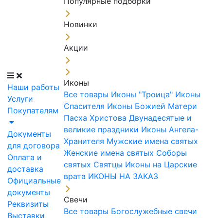
Популярные подборки
Новинки
Акции
Иконы
Наши работы
Все товары
Иконы "Троица"
Иконы
Услуги
Спасителя
Иконы Божией Матери
Покупателям
Пасха Христова
Двунадесятые и
великие праздники
Иконы Ангела-
Документы
Хранителя
Мужские имена святых
для договора
Женские имена святых
Соборы
Оплата и
святых
Святцы
Иконы на Царские
доставка
врата
ИКОНЫ НА ЗАКАЗ
Официальные
документы
Свечи
Реквизиты
Все товары
Богослужебные свечи
Выставки