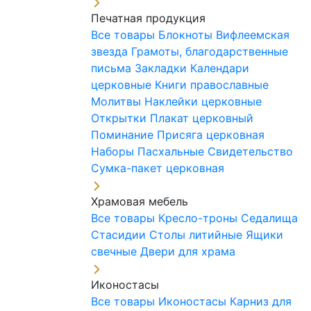
Печатная продукция
Все товары
Блокноты
Вифлеемская
звезда
Грамоты, благодарственные
письма
Закладки
Календари
церковные
Книги православные
Молитвы
Наклейки церковные
Открытки
Плакат церковный
Поминание
Присяга церковная
Наборы Пасхальные
Свидетельство
Сумка-пакет церковная
Храмовая мебель
Все товары
Кресло-троны
Седалища
Стасидии
Столы литийные
Ящики
свечные
Двери для храма
Иконостасы
Все товары
Иконостасы
Карниз для