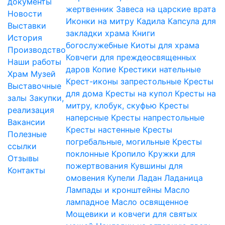
документы
жертвенник
Завеса на царские врата
Новости
Иконки на митру
Кадила
Капсула для
Выставки
закладки храма
Книги
История
богослужебные
Киоты для храма
Производство
Ковчеги для преждеосвященных
Наши работы
даров
Копие
Крестики нательные
Храм
Музей
Крест-иконы запрестольные
Кресты
Выставочные
для дома
Кресты на купол
Кресты на
залы
Закупки,
митру, клобук, скуфью
Кресты
реализация
наперсные
Кресты напрестольные
Вакансии
Кресты настенные
Кресты
Полезные
погребальные, могильные
Кресты
ссылки
поклонные
Кропило
Кружки для
Отзывы
пожертвования
Кувшины для
Контакты
омовения
Купели
Ладан
Ладаница
Лампады и кронштейны
Масло
лампадное
Масло освященное
Мощевики и ковчеги для святых