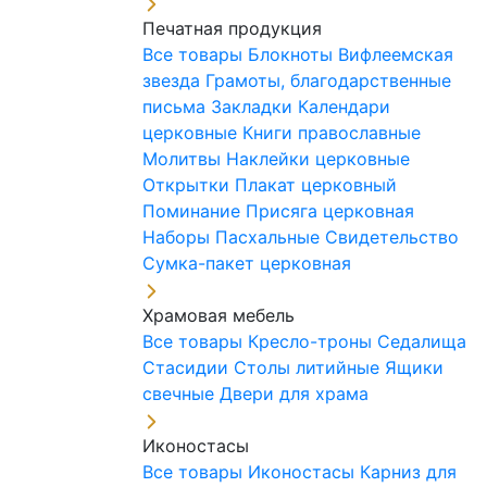
Печатная продукция
Все товары
Блокноты
Вифлеемская
звезда
Грамоты, благодарственные
письма
Закладки
Календари
церковные
Книги православные
Молитвы
Наклейки церковные
Открытки
Плакат церковный
Поминание
Присяга церковная
Наборы Пасхальные
Свидетельство
Сумка-пакет церковная
Храмовая мебель
Все товары
Кресло-троны
Седалища
Стасидии
Столы литийные
Ящики
свечные
Двери для храма
Иконостасы
Все товары
Иконостасы
Карниз для