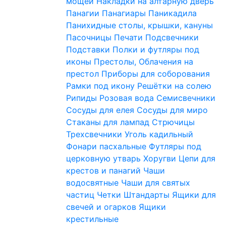
мощей
Накладки на алтарную дверь
Панагии
Панагиары
Паникадила
Панихидные столы, крышки, кануны
Пасочницы
Печати
Подсвечники
Подставки
Полки и футляры под
иконы
Престолы, Облачения на
престол
Приборы для соборования
Рамки под икону
Решётки на солею
Рипиды
Розовая вода
Семисвечники
Сосуды для елея
Сосуды для миро
Стаканы для лампад
Стрючицы
Трехсвечники
Уголь кадильный
Фонари пасхальные
Футляры под
церковную утварь
Хоругви
Цепи для
крестов и панагий
Чаши
водосвятные
Чаши для святых
частиц
Четки
Штандарты
Ящики для
свечей и огарков
Ящики
крестильные