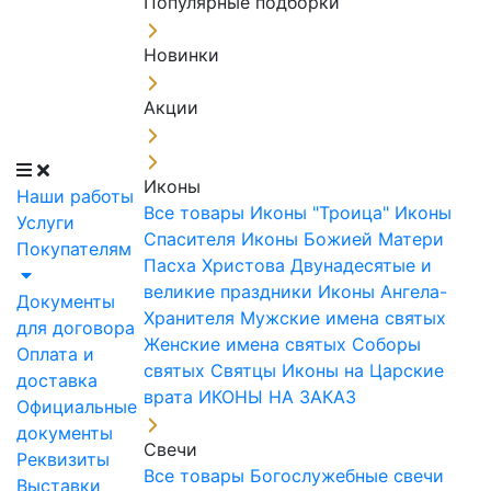
Популярные подборки
Новинки
Акции
Иконы
Наши работы
Все товары
Иконы "Троица"
Иконы
Услуги
Спасителя
Иконы Божией Матери
Покупателям
Пасха Христова
Двунадесятые и
великие праздники
Иконы Ангела-
Документы
Хранителя
Мужские имена святых
для договора
Женские имена святых
Соборы
Оплата и
святых
Святцы
Иконы на Царские
доставка
врата
ИКОНЫ НА ЗАКАЗ
Официальные
документы
Свечи
Реквизиты
Все товары
Богослужебные свечи
Выставки