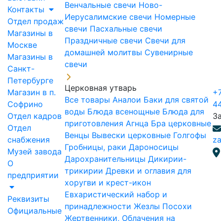
Венчальные свечи
Ново-
Контакты
Иерусалимские свечи
Номерные
Отдел продаж
свечи
Пасхальные свечи
Магазины в
Праздничные свечи
Свечи для
Москве
домашней молитвы
Сувенирные
Магазины в
свечи
Санкт-
Петербурге
Церковная утварь
Магазин в п.
+7
Все товары
Аналои
Баки для святой
Софрино
4
воды
Блюда всенощные
Блюда для
Отдел кадров
З
приготовления Агнца
Бра церковные
Отдел
Венцы
Вывески церковные
Голгофы
снабжения
za
Гробницы, раки
Дароносицы
Музей завода
Дарохранительницы
Дикирии-
О
трикирии
Древки и оглавия для
предприятии
хоругви и крест-икон
Евхаристический набор и
Реквизиты
принадлежности
Жезлы Посохи
Официальные
Жертвенники, Облачения на