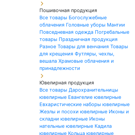
Пошивочная продукция
Все товары
Богослужебные
облачения
Головные уборы
Мантии
Повседневная одежда
Погребальные
товары
Праздничная продукция
Разное
Товары для венчания
Товары
для крещения
Футляры, чехлы,
вешала
Храмовые облачения и
принадлежности
Ювелирная продукция
Все товары
Дарохранительницы
ювелирные
Евангелие ювелирные
Евхаристические наборы ювелирные
Жезлы и посохи ювелирные
Иконы и
складни ювелирные
Иконы
нательные ювелирные
Кадила
ювелирные
Кольца ювелирные