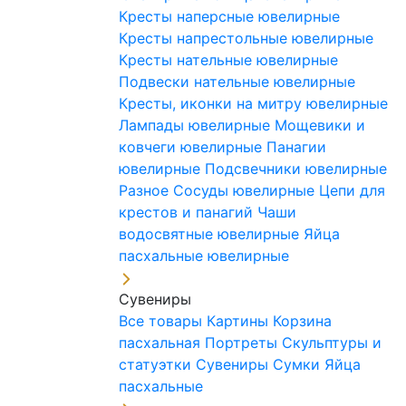
Кресты наперсные ювелирные
Кресты напрестольные ювелирные
Кресты нательные ювелирные
Подвески нательные ювелирные
Кресты, иконки на митру ювелирные
Лампады ювелирные
Мощевики и
ковчеги ювелирные
Панагии
ювелирные
Подсвечники ювелирные
Разное
Сосуды ювелирные
Цепи для
крестов и панагий
Чаши
водосвятные ювелирные
Яйца
пасхальные ювелирные
Сувениры
Все товары
Картины
Корзина
пасхальная
Портреты
Скульптуры и
статуэтки
Сувениры
Сумки
Яйца
пасхальные