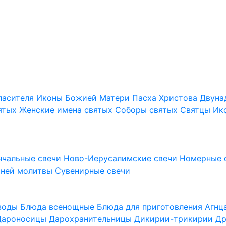
пасителя
Иконы Божией Матери
Пасха Христова
Двуна
ятых
Женские имена святых
Соборы святых
Святцы
Ик
нчальные свечи
Ново-Иерусалимские свечи
Номерные 
шней молитвы
Сувенирные свечи
 воды
Блюда всенощные
Блюда для приготовления Агн
Дароносицы
Дарохранительницы
Дикирии-трикирии
Др