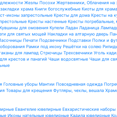
надлежности
Жезлы Посохи
Жертвенники, Облачения на
 закладки храма
Книги богослужебные
Киоты для храм
ст-иконы запрестольные
Кресты для дома
Кресты на 
апрестольные
Кресты настенные
Кресты погребальные,
Кувшины для омовения
Купели
Ладан
Ладаница
Лампад
еги для святых мощей
Накладки на алтарную дверь
Па
Пасочницы
Печати
Подсвечники
Подставки
Полки и фу
соборования
Рамки под икону
Решётки на солею
Рипи
таканы для лампад
Стрючицы
Трехсвечники
Уголь кад
для крестов и панагий
Чаши водосвятные
Чаши для св
ьные
ия
Головные уборы
Мантии
Повседневная одежда
Погре
ния
Товары для крещения
Футляры, чехлы, вешала
Храм
лирные
Евангелие ювелирные
Евхаристические набор
рные
Иконы нательные ювелирные
Кадила ювелирные
Ко