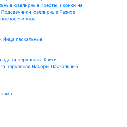
ельные ювелирные
Кресты, иконки на
е
Подсвечники ювелирные
Разное
ьные ювелирные
и
Яйца пасхальные
лендари церковные
Книги
га церковная
Наборы Пасхальные
храма