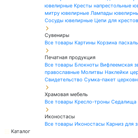
ювелирные
Кресты напрестольные 
митру ювелирные
Лампады ювелирн
Сосуды ювелирные
Цепи для кресто
Сувениры
Все товары
Картины
Корзина пасхал
Печатная продукция
Все товары
Блокноты
Вифлеемская з
православные
Молитвы
Наклейки це
Свидетельство
Сумка-пакет церковн
Храмовая мебель
Все товары
Кресло-троны
Седалищ
Иконостасы
Все товары
Иконостасы
Карниз для 
Каталог