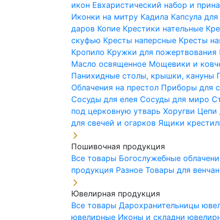
икон
Евхаристический набор и при
Иконки на митру
Кадила
Капсула для
даров
Копие
Крестики нательные
Кре
скуфью
Кресты наперсные
Кресты н
Кропило
Кружки для пожертвования
Масло освященное
Мощевики и ковч
Панихидные столы, крышки, кануны
Облачения на престол
Приборы для 
Сосуды для елея
Сосуды для миро
С
под церковную утварь
Хоругви
Цепи 
для свечей и огарков
Ящики крестил
Пошивочная продукция
Все товары
Богослужебные облачен
продукция
Разное
Товары для венча
Ювелирная продукция
Все товары
Дарохранительницы юве
ювелирные
Иконы и складни ювели