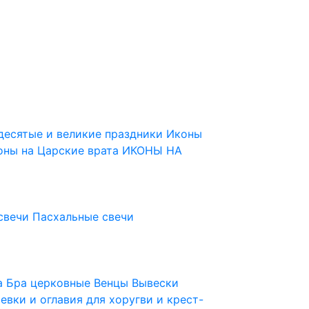
десятые и великие праздники
Иконы
оны на Царские врата
ИКОНЫ НА
свечи
Пасхальные свечи
ца
Бра церковные
Венцы
Вывески
евки и оглавия для хоругви и крест-