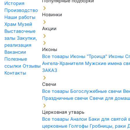
Популярные подборки
История
Производство
Новинки
Наши работы
Храм
Музей
Акции
Выставочные
залы
Закупки,
реализация
Иконы
Вакансии
Все товары
Иконы "Троица"
Иконы С
Полезные
Ангела-Хранителя
Мужские имена св
ссылки
Отзывы
ЗАКАЗ
Контакты
Свечи
Все товары
Богослужебные свечи
Ве
Праздничные свечи
Свечи для дома
Церковная утварь
Все товары
Аналои
Баки для святой
церковные
Голгофы
Гробницы, раки