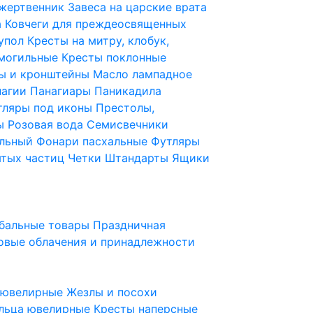
 жертвенник
Завеса на царские врата
а
Ковчеги для преждеосвященных
купол
Кресты на митру, клобук,
 могильные
Кресты поклонные
ы и кронштейны
Масло лампадное
нагии
Панагиары
Паникадила
тляры под иконы
Престолы,
ды
Розовая вода
Семисвечники
ильный
Фонари пасхальные
Футляры
ятых частиц
Четки
Штандарты
Ящики
бальные товары
Праздничная
овые облачения и принадлежности
ы ювелирные
Жезлы и посохи
льца ювелирные
Кресты наперсные