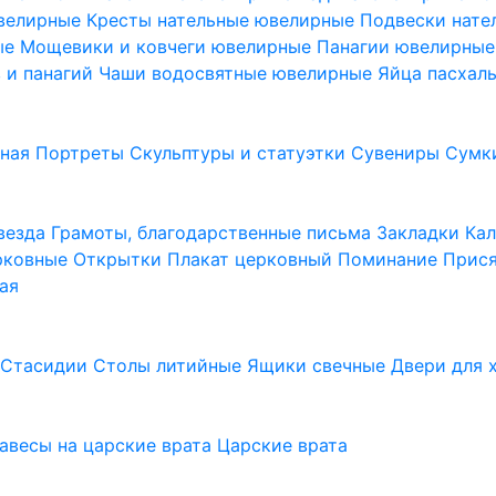
ювелирные
Кресты нательные ювелирные
Подвески нат
ые
Мощевики и ковчеги ювелирные
Панагии ювелирны
в и панагий
Чаши водосвятные ювелирные
Яйца пасхал
ьная
Портреты
Скульптуры и статуэтки
Сувениры
Сумк
везда
Грамоты, благодарственные письма
Закладки
Ка
рковные
Открытки
Плакат церковный
Поминание
Прися
ая
а
Стасидии
Столы литийные
Ящики свечные
Двери для 
завесы на царские врата
Царские врата