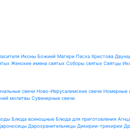
пасителя
Иконы Божией Матери
Пасха Христова
Двуна
ятых
Женские имена святых
Соборы святых
Святцы
Ик
нчальные свечи
Ново-Иерусалимские свечи
Номерные 
шней молитвы
Сувенирные свечи
 воды
Блюда всенощные
Блюда для приготовления Агн
Дароносицы
Дарохранительницы
Дикирии-трикирии
Др