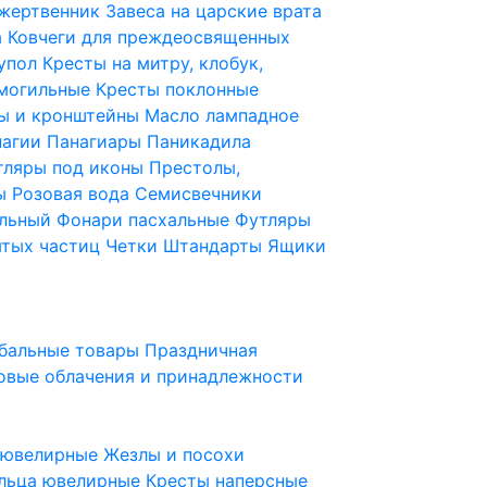
 жертвенник
Завеса на царские врата
а
Ковчеги для преждеосвященных
купол
Кресты на митру, клобук,
 могильные
Кресты поклонные
ы и кронштейны
Масло лампадное
нагии
Панагиары
Паникадила
тляры под иконы
Престолы,
ды
Розовая вода
Семисвечники
ильный
Фонари пасхальные
Футляры
ятых частиц
Четки
Штандарты
Ящики
бальные товары
Праздничная
овые облачения и принадлежности
ы ювелирные
Жезлы и посохи
льца ювелирные
Кресты наперсные