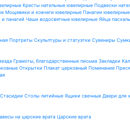
ювелирные
Кресты нательные ювелирные
Подвески нат
ые
Мощевики и ковчеги ювелирные
Панагии ювелирны
в и панагий
Чаши водосвятные ювелирные
Яйца пасхал
ьная
Портреты
Скульптуры и статуэтки
Сувениры
Сумк
везда
Грамоты, благодарственные письма
Закладки
Ка
рковные
Открытки
Плакат церковный
Поминание
Прися
ая
а
Стасидии
Столы литийные
Ящики свечные
Двери для 
завесы на царские врата
Царские врата