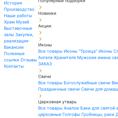
Популярные подборки
История
Производство
Новинки
Наши работы
Храм
Музей
Акции
Выставочные
залы
Закупки,
реализация
Иконы
Вакансии
Все товары
Иконы "Троица"
Иконы С
Полезные
Ангела-Хранителя
Мужские имена св
ссылки
Отзывы
ЗАКАЗ
Контакты
Свечи
Все товары
Богослужебные свечи
Ве
Праздничные свечи
Свечи для дома
Церковная утварь
Все товары
Аналои
Баки для святой
церковные
Голгофы
Гробницы, раки