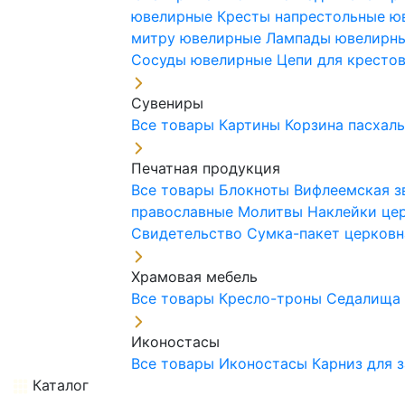
ювелирные
Кресты напрестольные 
митру ювелирные
Лампады ювелирн
Сосуды ювелирные
Цепи для кресто
Сувениры
Все товары
Картины
Корзина пасхал
Печатная продукция
Все товары
Блокноты
Вифлеемская з
православные
Молитвы
Наклейки це
Свидетельство
Сумка-пакет церковн
Храмовая мебель
Все товары
Кресло-троны
Седалищ
Иконостасы
Все товары
Иконостасы
Карниз для 
Каталог