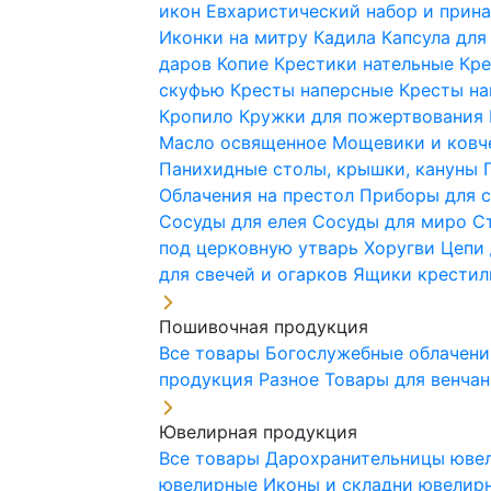
икон
Евхаристический набор и при
Иконки на митру
Кадила
Капсула для
даров
Копие
Крестики нательные
Кре
скуфью
Кресты наперсные
Кресты н
Кропило
Кружки для пожертвования
Масло освященное
Мощевики и ковч
Панихидные столы, крышки, кануны
Облачения на престол
Приборы для 
Сосуды для елея
Сосуды для миро
С
под церковную утварь
Хоругви
Цепи 
для свечей и огарков
Ящики крестил
Пошивочная продукция
Все товары
Богослужебные облачен
продукция
Разное
Товары для венча
Ювелирная продукция
Все товары
Дарохранительницы юве
ювелирные
Иконы и складни ювели