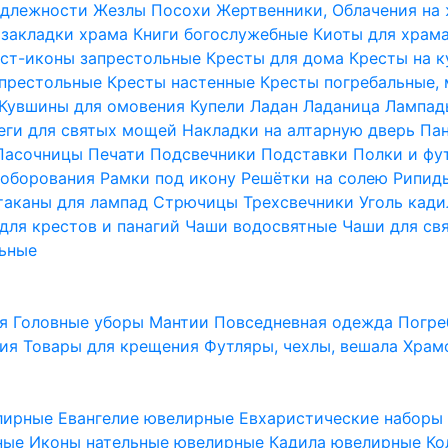
надлежности
Жезлы Посохи
Жертвенники, Облачения на
 закладки храма
Книги богослужебные
Киоты для храм
ст-иконы запрестольные
Кресты для дома
Кресты на 
апрестольные
Кресты настенные
Кресты погребальные,
Кувшины для омовения
Купели
Ладан
Ладаница
Лампад
еги для святых мощей
Накладки на алтарную дверь
Па
Пасочницы
Печати
Подсвечники
Подставки
Полки и фу
соборования
Рамки под икону
Решётки на солею
Рипи
таканы для лампад
Стрючицы
Трехсвечники
Уголь кад
для крестов и панагий
Чаши водосвятные
Чаши для св
ьные
ия
Головные уборы
Мантии
Повседневная одежда
Погре
ния
Товары для крещения
Футляры, чехлы, вешала
Храм
лирные
Евангелие ювелирные
Евхаристические набор
рные
Иконы нательные ювелирные
Кадила ювелирные
Ко