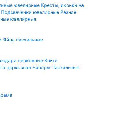
ельные ювелирные
Кресты, иконки на
е
Подсвечники ювелирные
Разное
ьные ювелирные
и
Яйца пасхальные
лендари церковные
Книги
га церковная
Наборы Пасхальные
храма