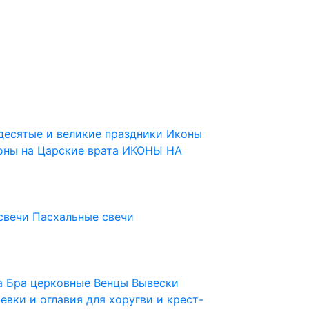
десятые и великие праздники
Иконы
оны на Царские врата
ИКОНЫ НА
свечи
Пасхальные свечи
ца
Бра церковные
Венцы
Вывески
евки и оглавия для хоругви и крест-