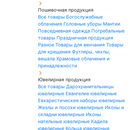
Пошивочная продукция
Все товары
Богослужебные
облачения
Головные уборы
Мантии
Повседневная одежда
Погребальные
товары
Праздничная продукция
Разное
Товары для венчания
Товары
для крещения
Футляры, чехлы,
вешала
Храмовые облачения и
принадлежности
Ювелирная продукция
Все товары
Дарохранительницы
ювелирные
Евангелие ювелирные
Евхаристические наборы ювелирные
Жезлы и посохи ювелирные
Иконы и
складни ювелирные
Иконы
нательные ювелирные
Кадила
ювелирные
Кольца ювелирные