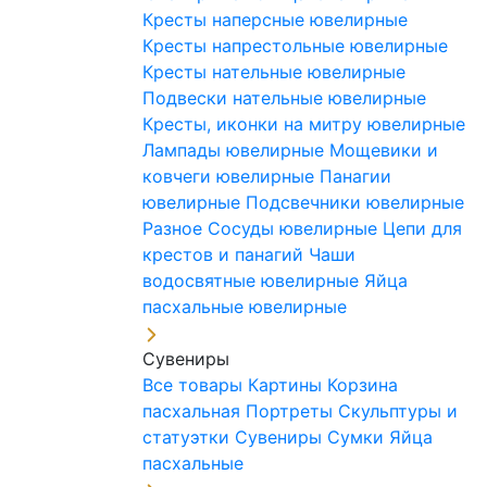
Кресты наперсные ювелирные
Кресты напрестольные ювелирные
Кресты нательные ювелирные
Подвески нательные ювелирные
Кресты, иконки на митру ювелирные
Лампады ювелирные
Мощевики и
ковчеги ювелирные
Панагии
ювелирные
Подсвечники ювелирные
Разное
Сосуды ювелирные
Цепи для
крестов и панагий
Чаши
водосвятные ювелирные
Яйца
пасхальные ювелирные
Сувениры
Все товары
Картины
Корзина
пасхальная
Портреты
Скульптуры и
статуэтки
Сувениры
Сумки
Яйца
пасхальные