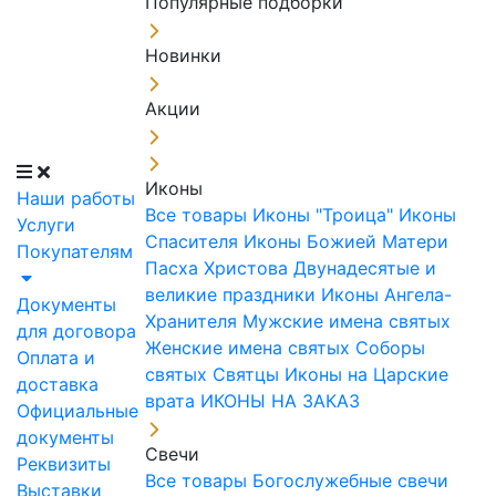
Популярные подборки
Новинки
Акции
Иконы
Наши работы
Все товары
Иконы "Троица"
Иконы
Услуги
Спасителя
Иконы Божией Матери
Покупателям
Пасха Христова
Двунадесятые и
великие праздники
Иконы Ангела-
Документы
Хранителя
Мужские имена святых
для договора
Женские имена святых
Соборы
Оплата и
святых
Святцы
Иконы на Царские
доставка
врата
ИКОНЫ НА ЗАКАЗ
Официальные
документы
Свечи
Реквизиты
Все товары
Богослужебные свечи
Выставки