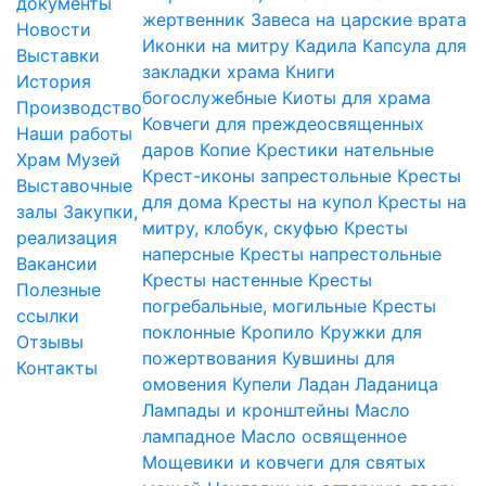
документы
жертвенник
Завеса на царские врата
Новости
Иконки на митру
Кадила
Капсула для
Выставки
закладки храма
Книги
История
богослужебные
Киоты для храма
Производство
Ковчеги для преждеосвященных
Наши работы
даров
Копие
Крестики нательные
Храм
Музей
Крест-иконы запрестольные
Кресты
Выставочные
для дома
Кресты на купол
Кресты на
залы
Закупки,
митру, клобук, скуфью
Кресты
реализация
наперсные
Кресты напрестольные
Вакансии
Кресты настенные
Кресты
Полезные
погребальные, могильные
Кресты
ссылки
поклонные
Кропило
Кружки для
Отзывы
пожертвования
Кувшины для
Контакты
омовения
Купели
Ладан
Ладаница
Лампады и кронштейны
Масло
лампадное
Масло освященное
Мощевики и ковчеги для святых