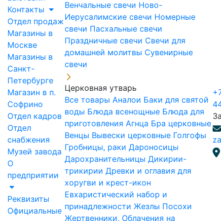
Венчальные свечи
Ново-
Контакты
Иерусалимские свечи
Номерные
Отдел продаж
свечи
Пасхальные свечи
Магазины в
Праздничные свечи
Свечи для
Москве
домашней молитвы
Сувенирные
Магазины в
свечи
Санкт-
Петербурге
Церковная утварь
Магазин в п.
+7
Все товары
Аналои
Баки для святой
Софрино
4
воды
Блюда всенощные
Блюда для
Отдел кадров
З
приготовления Агнца
Бра церковные
Отдел
Венцы
Вывески церковные
Голгофы
снабжения
za
Гробницы, раки
Дароносицы
Музей завода
Дарохранительницы
Дикирии-
О
трикирии
Древки и оглавия для
предприятии
хоругви и крест-икон
Евхаристический набор и
Реквизиты
принадлежности
Жезлы Посохи
Официальные
Жертвенники, Облачения на