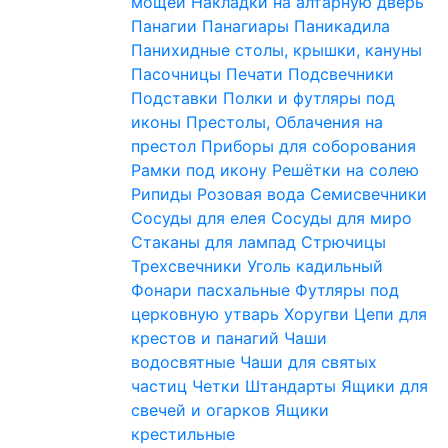
мощей
Накладки на алтарную дверь
Панагии
Панагиары
Паникадила
Панихидные столы, крышки, кануны
Пасочницы
Печати
Подсвечники
Подставки
Полки и футляры под
иконы
Престолы, Облачения на
престол
Приборы для соборования
Рамки под икону
Решётки на солею
Рипиды
Розовая вода
Семисвечники
Сосуды для елея
Сосуды для миро
Стаканы для лампад
Стрючицы
Трехсвечники
Уголь кадильный
Фонари пасхальные
Футляры под
церковную утварь
Хоругви
Цепи для
крестов и панагий
Чаши
водосвятные
Чаши для святых
частиц
Четки
Штандарты
Ящики для
свечей и огарков
Ящики
крестильные