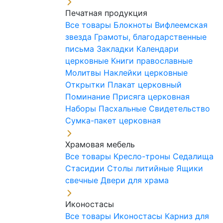
Печатная продукция
Все товары
Блокноты
Вифлеемская
звезда
Грамоты, благодарственные
письма
Закладки
Календари
церковные
Книги православные
Молитвы
Наклейки церковные
Открытки
Плакат церковный
Поминание
Присяга церковная
Наборы Пасхальные
Свидетельство
Сумка-пакет церковная
Храмовая мебель
Все товары
Кресло-троны
Седалища
Стасидии
Столы литийные
Ящики
свечные
Двери для храма
Иконостасы
Все товары
Иконостасы
Карниз для