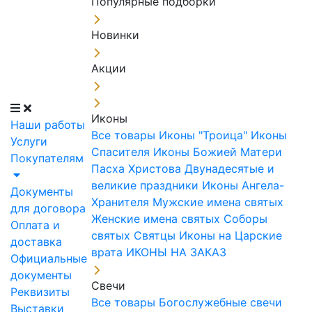
Популярные подборки
Новинки
Акции
Иконы
Наши работы
Все товары
Иконы "Троица"
Иконы
Услуги
Спасителя
Иконы Божией Матери
Покупателям
Пасха Христова
Двунадесятые и
великие праздники
Иконы Ангела-
Документы
Хранителя
Мужские имена святых
для договора
Женские имена святых
Соборы
Оплата и
святых
Святцы
Иконы на Царские
доставка
врата
ИКОНЫ НА ЗАКАЗ
Официальные
документы
Свечи
Реквизиты
Все товары
Богослужебные свечи
Выставки