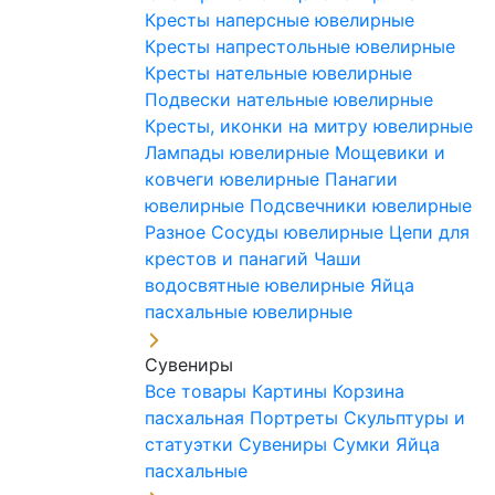
Кресты наперсные ювелирные
Кресты напрестольные ювелирные
Кресты нательные ювелирные
Подвески нательные ювелирные
Кресты, иконки на митру ювелирные
Лампады ювелирные
Мощевики и
ковчеги ювелирные
Панагии
ювелирные
Подсвечники ювелирные
Разное
Сосуды ювелирные
Цепи для
крестов и панагий
Чаши
водосвятные ювелирные
Яйца
пасхальные ювелирные
Сувениры
Все товары
Картины
Корзина
пасхальная
Портреты
Скульптуры и
статуэтки
Сувениры
Сумки
Яйца
пасхальные