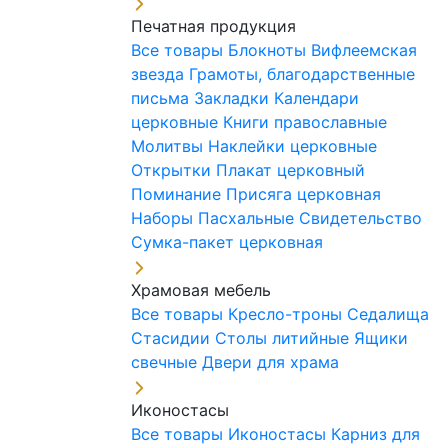
Печатная продукция
Все товары
Блокноты
Вифлеемская
звезда
Грамоты, благодарственные
письма
Закладки
Календари
церковные
Книги православные
Молитвы
Наклейки церковные
Открытки
Плакат церковный
Поминание
Присяга церковная
Наборы Пасхальные
Свидетельство
Сумка-пакет церковная
Храмовая мебель
Все товары
Кресло-троны
Седалища
Стасидии
Столы литийные
Ящики
свечные
Двери для храма
Иконостасы
Все товары
Иконостасы
Карниз для