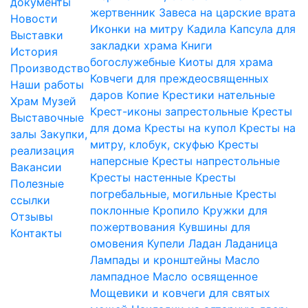
документы
жертвенник
Завеса на царские врата
Новости
Иконки на митру
Кадила
Капсула для
Выставки
закладки храма
Книги
История
богослужебные
Киоты для храма
Производство
Ковчеги для преждеосвященных
Наши работы
даров
Копие
Крестики нательные
Храм
Музей
Крест-иконы запрестольные
Кресты
Выставочные
для дома
Кресты на купол
Кресты на
залы
Закупки,
митру, клобук, скуфью
Кресты
реализация
наперсные
Кресты напрестольные
Вакансии
Кресты настенные
Кресты
Полезные
погребальные, могильные
Кресты
ссылки
поклонные
Кропило
Кружки для
Отзывы
пожертвования
Кувшины для
Контакты
омовения
Купели
Ладан
Ладаница
Лампады и кронштейны
Масло
лампадное
Масло освященное
Мощевики и ковчеги для святых