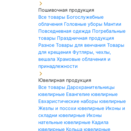
Пошивочная продукция
Все товары
Богослужебные
облачения
Головные уборы
Мантии
Повседневная одежда
Погребальные
товары
Праздничная продукция
Разное
Товары для венчания
Товары
для крещения
Футляры, чехлы,
вешала
Храмовые облачения и
принадлежности
Ювелирная продукция
Все товары
Дарохранительницы
ювелирные
Евангелие ювелирные
Евхаристические наборы ювелирные
Жезлы и посохи ювелирные
Иконы и
складни ювелирные
Иконы
нательные ювелирные
Кадила
ювелирные
Кольца ювелирные