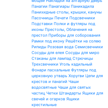
мощей
Накладки на алтарную дверь
Панагии
Панагиары
Паникадила
Панихидные столы, крышки, кануны
Пасочницы
Печати
Подсвечники
Подставки
Полки и футляры под
иконы
Престолы, Облачения на
престол
Приборы для соборования
Рамки под икону
Решётки на солею
Рипиды
Розовая вода
Семисвечники
Сосуды для елея
Сосуды для миро
Стаканы для лампад
Стрючицы
Трехсвечники
Уголь кадильный
Фонари пасхальные
Футляры под
церковную утварь
Хоругви
Цепи для
крестов и панагий
Чаши
водосвятные
Чаши для святых
частиц
Четки
Штандарты
Ящики для
свечей и огарков
Ящики
крестильные