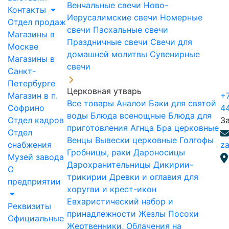
Венчальные свечи
Ново-
Контакты
Иерусалимские свечи
Номерные
Отдел продаж
свечи
Пасхальные свечи
Магазины в
Праздничные свечи
Свечи для
Москве
домашней молитвы
Сувенирные
Магазины в
свечи
Санкт-
Петербурге
Церковная утварь
Магазин в п.
+7
Все товары
Аналои
Баки для святой
Софрино
4
воды
Блюда всенощные
Блюда для
Отдел кадров
З
приготовления Агнца
Бра церковные
Отдел
Венцы
Вывески церковные
Голгофы
снабжения
za
Гробницы, раки
Дароносицы
Музей завода
Дарохранительницы
Дикирии-
О
трикирии
Древки и оглавия для
предприятии
хоругви и крест-икон
Евхаристический набор и
Реквизиты
принадлежности
Жезлы Посохи
Официальные
Жертвенники, Облачения на