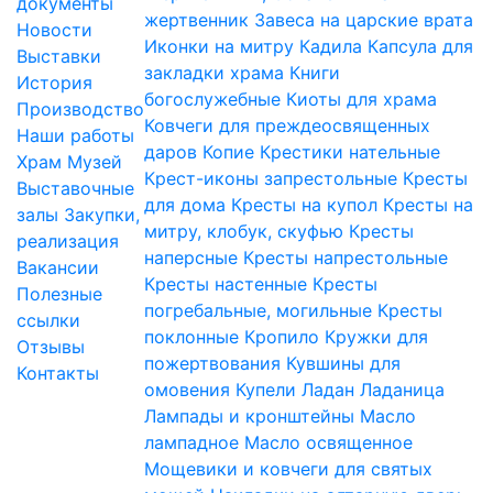
документы
жертвенник
Завеса на царские врата
Новости
Иконки на митру
Кадила
Капсула для
Выставки
закладки храма
Книги
История
богослужебные
Киоты для храма
Производство
Ковчеги для преждеосвященных
Наши работы
даров
Копие
Крестики нательные
Храм
Музей
Крест-иконы запрестольные
Кресты
Выставочные
для дома
Кресты на купол
Кресты на
залы
Закупки,
митру, клобук, скуфью
Кресты
реализация
наперсные
Кресты напрестольные
Вакансии
Кресты настенные
Кресты
Полезные
погребальные, могильные
Кресты
ссылки
поклонные
Кропило
Кружки для
Отзывы
пожертвования
Кувшины для
Контакты
омовения
Купели
Ладан
Ладаница
Лампады и кронштейны
Масло
лампадное
Масло освященное
Мощевики и ковчеги для святых