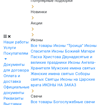
Популярные подборки
Новинки
Акции
Иконы
Наши работы
Все товары
Иконы "Троица"
Иконы
Услуги
Спасителя
Иконы Божией Матери
Покупателям
Пасха Христова
Двунадесятые и
великие праздники
Иконы Ангела-
Документы
Хранителя
Мужские имена святых
для договора
Женские имена святых
Соборы
Оплата и
святых
Святцы
Иконы на Царские
доставка
врата
ИКОНЫ НА ЗАКАЗ
Официальные
документы
Свечи
Реквизиты
Все товары
Богослужебные свечи
Выставки