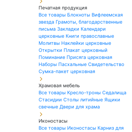
Печатная продукция
Все товары
Блокноты
Вифлеемская
звезда
Грамоты, благодарственные
письма
Закладки
Календари
церковные
Книги православные
Молитвы
Наклейки церковные
Открытки
Плакат церковный
Поминание
Присяга церковная
Наборы Пасхальные
Свидетельство
Сумка-пакет церковная
Храмовая мебель
Все товары
Кресло-троны
Седалища
Стасидии
Столы литийные
Ящики
свечные
Двери для храма
Иконостасы
Все товары
Иконостасы
Карниз для