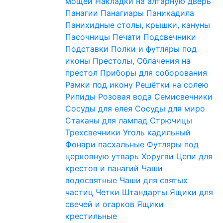
мощей
Накладки на алтарную дверь
Панагии
Панагиары
Паникадила
Панихидные столы, крышки, кануны
Пасочницы
Печати
Подсвечники
Подставки
Полки и футляры под
иконы
Престолы, Облачения на
престол
Приборы для соборования
Рамки под икону
Решётки на солею
Рипиды
Розовая вода
Семисвечники
Сосуды для елея
Сосуды для миро
Стаканы для лампад
Стрючицы
Трехсвечники
Уголь кадильный
Фонари пасхальные
Футляры под
церковную утварь
Хоругви
Цепи для
крестов и панагий
Чаши
водосвятные
Чаши для святых
частиц
Четки
Штандарты
Ящики для
свечей и огарков
Ящики
крестильные