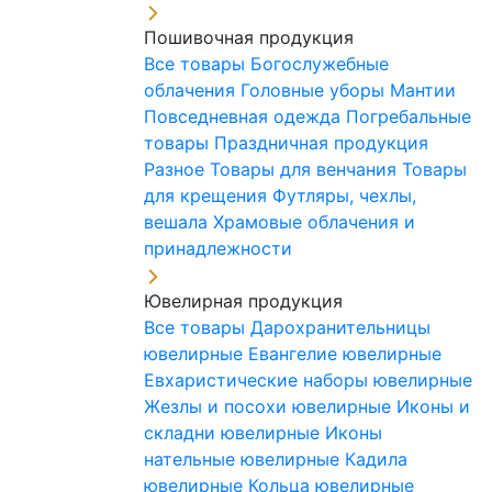
Пошивочная продукция
Все товары
Богослужебные
облачения
Головные уборы
Мантии
Повседневная одежда
Погребальные
товары
Праздничная продукция
Разное
Товары для венчания
Товары
для крещения
Футляры, чехлы,
вешала
Храмовые облачения и
принадлежности
Ювелирная продукция
Все товары
Дарохранительницы
ювелирные
Евангелие ювелирные
Евхаристические наборы ювелирные
Жезлы и посохи ювелирные
Иконы и
складни ювелирные
Иконы
нательные ювелирные
Кадила
ювелирные
Кольца ювелирные