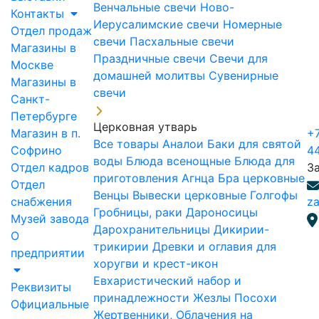
Венчальные свечи
Ново-
Контакты
Иерусалимские свечи
Номерные
Отдел продаж
свечи
Пасхальные свечи
Магазины в
Праздничные свечи
Свечи для
Москве
домашней молитвы
Сувенирные
Магазины в
свечи
Санкт-
Петербурге
Церковная утварь
Магазин в п.
+7
Все товары
Аналои
Баки для святой
Софрино
4
воды
Блюда всенощные
Блюда для
Отдел кадров
З
приготовления Агнца
Бра церковные
Отдел
Венцы
Вывески церковные
Голгофы
снабжения
za
Гробницы, раки
Дароносицы
Музей завода
Дарохранительницы
Дикирии-
О
трикирии
Древки и оглавия для
предприятии
хоругви и крест-икон
Евхаристический набор и
Реквизиты
принадлежности
Жезлы Посохи
Официальные
Жертвенники, Облачения на