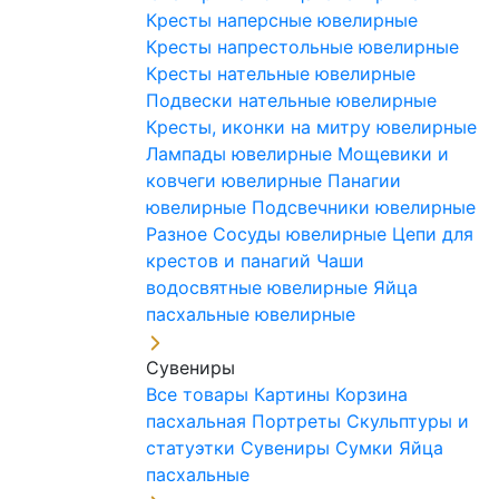
Кресты наперсные ювелирные
Кресты напрестольные ювелирные
Кресты нательные ювелирные
Подвески нательные ювелирные
Кресты, иконки на митру ювелирные
Лампады ювелирные
Мощевики и
ковчеги ювелирные
Панагии
ювелирные
Подсвечники ювелирные
Разное
Сосуды ювелирные
Цепи для
крестов и панагий
Чаши
водосвятные ювелирные
Яйца
пасхальные ювелирные
Сувениры
Все товары
Картины
Корзина
пасхальная
Портреты
Скульптуры и
статуэтки
Сувениры
Сумки
Яйца
пасхальные