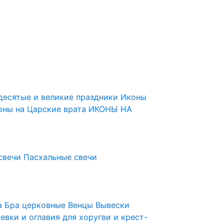
десятые и великие праздники
Иконы
оны на Царские врата
ИКОНЫ НА
свечи
Пасхальные свечи
ца
Бра церковные
Венцы
Вывески
евки и оглавия для хоругви и крест-