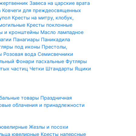
 жертвенник
Завеса на царские врата
а
Ковчеги для преждеосвященных
купол
Кресты на митру, клобук,
 могильные
Кресты поклонные
ы и кронштейны
Масло лампадное
нагии
Панагиары
Паникадила
тляры под иконы
Престолы,
ды
Розовая вода
Семисвечники
ильный
Фонари пасхальные
Футляры
ятых частиц
Четки
Штандарты
Ящики
бальные товары
Праздничная
овые облачения и принадлежности
ы ювелирные
Жезлы и посохи
льца ювелирные
Кресты наперсные