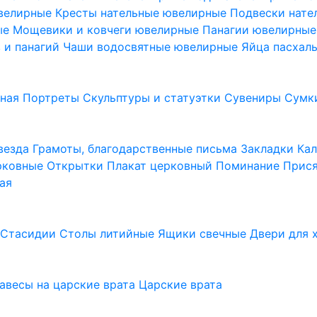
ювелирные
Кресты нательные ювелирные
Подвески нат
ые
Мощевики и ковчеги ювелирные
Панагии ювелирны
в и панагий
Чаши водосвятные ювелирные
Яйца пасхал
ьная
Портреты
Скульптуры и статуэтки
Сувениры
Сумк
везда
Грамоты, благодарственные письма
Закладки
Ка
рковные
Открытки
Плакат церковный
Поминание
Прися
ая
а
Стасидии
Столы литийные
Ящики свечные
Двери для 
завесы на царские врата
Царские врата