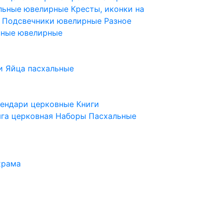
ельные ювелирные
Кресты, иконки на
е
Подсвечники ювелирные
Разное
ьные ювелирные
и
Яйца пасхальные
лендари церковные
Книги
га церковная
Наборы Пасхальные
храма