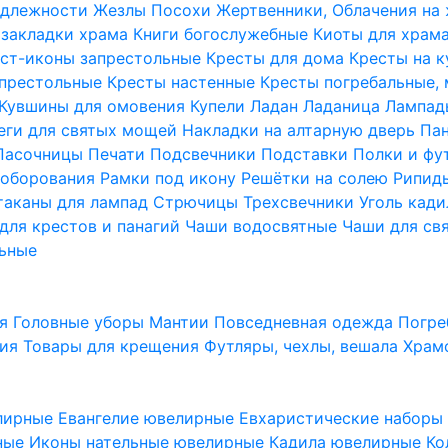
надлежности
Жезлы Посохи
Жертвенники, Облачения на
 закладки храма
Книги богослужебные
Киоты для храм
ст-иконы запрестольные
Кресты для дома
Кресты на 
апрестольные
Кресты настенные
Кресты погребальные,
Кувшины для омовения
Купели
Ладан
Ладаница
Лампад
еги для святых мощей
Накладки на алтарную дверь
Па
Пасочницы
Печати
Подсвечники
Подставки
Полки и фу
соборования
Рамки под икону
Решётки на солею
Рипи
таканы для лампад
Стрючицы
Трехсвечники
Уголь кад
для крестов и панагий
Чаши водосвятные
Чаши для св
ьные
ия
Головные уборы
Мантии
Повседневная одежда
Погре
ния
Товары для крещения
Футляры, чехлы, вешала
Храм
лирные
Евангелие ювелирные
Евхаристические набор
рные
Иконы нательные ювелирные
Кадила ювелирные
Ко