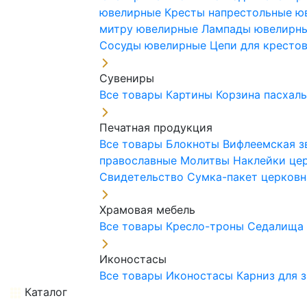
ювелирные
Кресты напрестольные 
митру ювелирные
Лампады ювелирн
Сосуды ювелирные
Цепи для кресто
Сувениры
Все товары
Картины
Корзина пасхал
Печатная продукция
Все товары
Блокноты
Вифлеемская з
православные
Молитвы
Наклейки це
Свидетельство
Сумка-пакет церковн
Храмовая мебель
Все товары
Кресло-троны
Седалищ
Иконостасы
Все товары
Иконостасы
Карниз для 
Каталог