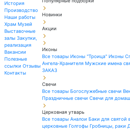
Популярные подборки
История
Производство
Новинки
Наши работы
Храм
Музей
Акции
Выставочные
залы
Закупки,
реализация
Иконы
Вакансии
Все товары
Иконы "Троица"
Иконы С
Полезные
Ангела-Хранителя
Мужские имена св
ссылки
Отзывы
ЗАКАЗ
Контакты
Свечи
Все товары
Богослужебные свечи
Ве
Праздничные свечи
Свечи для дома
Церковная утварь
Все товары
Аналои
Баки для святой
церковные
Голгофы
Гробницы, раки