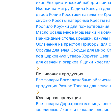
икон
Евхаристический набор и при
Иконки на митру
Кадила
Капсула для
даров
Копие
Крестики нательные
Кре
скуфью
Кресты наперсные
Кресты н
Кропило
Кружки для пожертвования
Масло освященное
Мощевики и ковч
Панихидные столы, крышки, кануны
Облачения на престол
Приборы для 
Сосуды для елея
Сосуды для миро
С
под церковную утварь
Хоругви
Цепи 
для свечей и огарков
Ящики крестил
Пошивочная продукция
Все товары
Богослужебные облачен
продукция
Разное
Товары для венча
Ювелирная продукция
Все товары
Дарохранительницы юве
ювелирные
Иконы и складни ювели