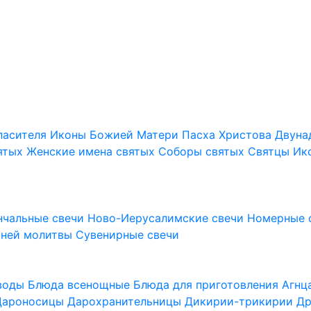
пасителя
Иконы Божией Матери
Пасха Христова
Двуна
ятых
Женские имена святых
Соборы святых
Святцы
Ик
нчальные свечи
Ново-Иерусалимские свечи
Номерные 
шней молитвы
Сувенирные свечи
 воды
Блюда всенощные
Блюда для приготовления Агн
Дароносицы
Дарохранительницы
Дикирии-трикирии
Др